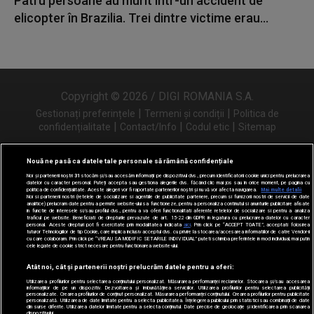
Patru persoane au murit într-un accident de
elicopter în Brazilia. Trei dintre victime erau...
Copyright © 2026 / DIGI ROMANIA S.A.
|
|
Gestionați preferințele
Termeni și condiții
Politica de
|
|
|
confidențialitate
Contact/Info
Codul etic
Sitemap
Nouă ne pasă ca datele tale personale să rămână confidențiale
Noi și partenerii noștri
31
stocăm și/sau accesăm informații pe dispozitivul dvs., precum identificatorii cookie unici pentru prelucrarea
Urmărește-ne și pe
datelor cu caracter personal. Puteți accepta sau gestiona alegerile dvs. făcând clic mai jos sau în orice moment, pe pagina cu
politica de confidențialitate. Aceste alegeri vor fi raportate partenerilor noștri și nu vă vor afecta navigarea.
Mai multe detalii
Noi si partenerii nostri (retelele de socializare si agentiile de publicitate partenere, precum si furnizorii nostri de servicii de date
analitice) prelucram date pentru a permite website-ului sa functioneze, pentru a personaliza continutul si anunturile publicitare afisate
in functie de interesele si/sau profilul dvs., pentru a va oferi functionalitati aferente retelelor de socializare si pentru a analiza
traficul pe website. Beneficiati de drepturile prevazute de art. 15-22 din GDPR in legatura cu prelucrarea datelor cu caracter
personal. Aceste drepturi pot fi exercitate prin modalitatea indicata
aici
. Prin click pe “ACCEPT TOATE”, acceptati folosirea
tuturor Tehnologiilor de tip Cookie, care implica inclusiv acceptul dvs. cu privire la stocarea/accesarea informatiilor de catre Vendor-ii
cu care colaboram. Prin click pe “VREAU SA MODIFIC SETARILE INDIVIDUAL” puteti schimba preferintele in mod individual, mai putin
cele legate de cookie strict necesare pentru functionarea website-ului.
Atât noi, cât și partenerii noștri prelucrăm datele pentru a oferi:
Utilizarea profilurilor pentru selectarea conținutului personalizat. Măsurarea performanței reclamelor. Stocarea și/sau accesarea
informațiilor de pe un dispozitiv. Dezvoltarea și îmbunătățirea serviciilor. Utilizarea profilurilor pentru selectarea publicității
personalizate. Crearea profilurilor de conținut personalizat. Măsurarea performanței conținutului. Crearea profilurilor pentru publicitate
personalizată. Utilizarea de date limitate pentru a selecta publicitatea. Înțelegerea publicului prin statistici sau combinații de date
din surse diferite. Utilizarea datelor limitate pentru a selecta conținutul. Date precise de geolocație și identificarea prin scanarea
dispozitivului.