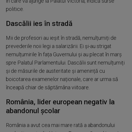
în care va ajunge la Palatul Victoria, indică surse
politice.
Dascălii ies în stradă
Mii de profesori au ieșit în stradă, nemulțumiți de
prevederile noii legi a salarizării. Ei și-au strigat
nemulțumirile în fața Guvernului și au plecat în marș
spre Palatul Parlamentului. Dascălii sunt nemulțumiți
și de măsurile de austeritate și amenință cu
boicotarea examenelor naționale, care ar urma să
înceapă chiar de săptămâna viitoare.
România, lider european negativ la
abandonul școlar
România a avut cea mai mare rată a abandonului