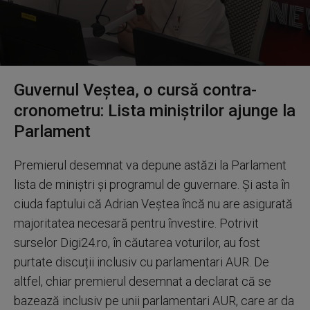
0
seconds
Guvernul Veștea, o cursă contra-
of
6
cronometru: Lista miniștrilor ajunge la
minutes,
5
Parlament
seconds
Premierul desemnat va depune astăzi la Parlament
lista de miniștri și programul de guvernare. Și asta în
ciuda faptului că Adrian Veștea încă nu are asigurată
majoritatea necesară pentru învestire. Potrivit
surselor Digi24.ro, în căutarea voturilor, au fost
purtate discuții inclusiv cu parlamentari AUR. De
altfel, chiar premierul desemnat a declarat că se
bazează inclusiv pe unii parlamentari AUR, care ar da