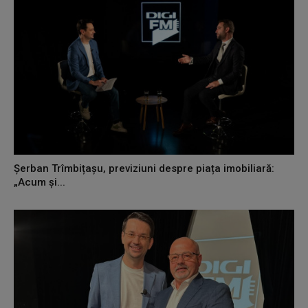
Șerban Trîmbițașu, previziuni despre piața imobiliară:
„Acum și...