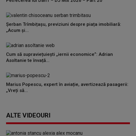
Petrecerea lui DanT – DJ Mix 2026 – Part 20
Șerban Trîmbițașu, previziuni despre piața imobiliară:
„Acum și...
Cum să supraviețuiești „iernii economice”: Adrian
Asoltanie te învață...
Marius Popescu, expert în aviație, avertizează pasagerii:
„Vreți să...
ALTE VIDEOURI