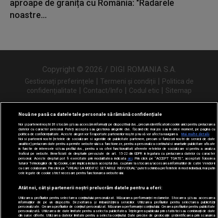
aproape de granița cu România: "Radarele
noastre...
Copyright © 2026 / DIGI ROMANIA S.A.
|
|
Gestionați preferințele
Termeni și condiții
Politica de
|
|
|
confidențialitate
Contact/Info
Codul etic
Sitemap
Nouă ne pasă ca datele tale personale să rămână confidențiale
Noi și partenerii noștri
31
stocăm și/sau accesăm informații pe dispozitivul dvs., precum identificatorii cookie unici pentru prelucrarea
Urmărește-ne și pe
datelor cu caracter personal. Puteți accepta sau gestiona alegerile dvs. făcând clic mai jos sau în orice moment, pe pagina cu
politica de confidențialitate. Aceste alegeri vor fi raportate partenerilor noștri și nu vă vor afecta navigarea.
Mai multe detalii
Noi si partenerii nostri (retelele de socializare si agentiile de publicitate partenere, precum si furnizorii nostri de servicii de date
analitice) prelucram date pentru a permite website-ului sa functioneze, pentru a personaliza continutul si anunturile publicitare afisate
in functie de interesele si/sau profilul dvs., pentru a va oferi functionalitati aferente retelelor de socializare si pentru a analiza
traficul pe website. Beneficiati de drepturile prevazute de art. 15-22 din GDPR in legatura cu prelucrarea datelor cu caracter
personal. Aceste drepturi pot fi exercitate prin modalitatea indicata
aici
. Prin click pe “ACCEPT TOATE”, acceptati folosirea
tuturor Tehnologiilor de tip Cookie, care implica inclusiv acceptul dvs. cu privire la stocarea/accesarea informatiilor de catre Vendor-ii
cu care colaboram. Prin click pe “VREAU SA MODIFIC SETARILE INDIVIDUAL” puteti schimba preferintele in mod individual, mai putin
cele legate de cookie strict necesare pentru functionarea website-ului.
Atât noi, cât și partenerii noștri prelucrăm datele pentru a oferi:
Utilizarea profilurilor pentru selectarea conținutului personalizat. Măsurarea performanței reclamelor. Stocarea și/sau accesarea
informațiilor de pe un dispozitiv. Dezvoltarea și îmbunătățirea serviciilor. Utilizarea profilurilor pentru selectarea publicității
personalizate. Crearea profilurilor de conținut personalizat. Măsurarea performanței conținutului. Crearea profilurilor pentru publicitate
personalizată. Utilizarea de date limitate pentru a selecta publicitatea. Înțelegerea publicului prin statistici sau combinații de date
din surse diferite. Utilizarea datelor limitate pentru a selecta conținutul. Date precise de geolocație și identificarea prin scanarea