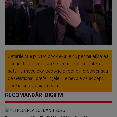
Setarile tale privind cookie-urile nu permit afisarea
continutul din aceasta sectiune. Poti actualiza
setarile modulelor coookie direct din browser sau
de
Gestionați preferințele
– e nevoie sa accepti
cookie-urile social media
RECOMANDĂRI DIGIFM