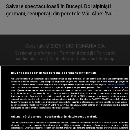
Salvare spectaculoasă în Bucegi. Doi alpiniști
germani, recuperați din peretele Văii Albe: "Nu...
Copyright © 2026 / DIGI ROMANIA S.A.
|
|
Gestionați preferințele
Termeni și condiții
Politica de
|
|
|
confidențialitate
Contact/Info
Codul etic
Sitemap
Nouă ne pasă ca datele tale personale să rămână confidențiale
Noi și partenerii noștri
31
stocăm și/sau accesăm informații pe dispozitivul dvs., precum identificatorii cookie unici pentru prelucrarea
Urmărește-ne și pe
datelor cu caracter personal. Puteți accepta sau gestiona alegerile dvs. făcând clic mai jos sau în orice moment, pe pagina cu
politica de confidențialitate. Aceste alegeri vor fi raportate partenerilor noștri și nu vă vor afecta navigarea.
Mai multe detalii
Noi si partenerii nostri (retelele de socializare si agentiile de publicitate partenere, precum si furnizorii nostri de servicii de date
analitice) prelucram date pentru a permite website-ului sa functioneze, pentru a personaliza continutul si anunturile publicitare afisate
in functie de interesele si/sau profilul dvs., pentru a va oferi functionalitati aferente retelelor de socializare si pentru a analiza
traficul pe website. Beneficiati de drepturile prevazute de art. 15-22 din GDPR in legatura cu prelucrarea datelor cu caracter
personal. Aceste drepturi pot fi exercitate prin modalitatea indicata
aici
. Prin click pe “ACCEPT TOATE”, acceptati folosirea
tuturor Tehnologiilor de tip Cookie, care implica inclusiv acceptul dvs. cu privire la stocarea/accesarea informatiilor de catre Vendor-ii
cu care colaboram. Prin click pe “VREAU SA MODIFIC SETARILE INDIVIDUAL” puteti schimba preferintele in mod individual, mai putin
cele legate de cookie strict necesare pentru functionarea website-ului.
Atât noi, cât și partenerii noștri prelucrăm datele pentru a oferi:
Utilizarea profilurilor pentru selectarea conținutului personalizat. Măsurarea performanței reclamelor. Stocarea și/sau accesarea
informațiilor de pe un dispozitiv. Dezvoltarea și îmbunătățirea serviciilor. Utilizarea profilurilor pentru selectarea publicității
personalizate. Crearea profilurilor de conținut personalizat. Măsurarea performanței conținutului. Crearea profilurilor pentru publicitate