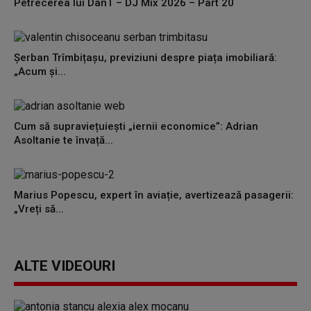
Petrecerea lui DanT – DJ Mix 2026 – Part 20
Șerban Trîmbițașu, previziuni despre piața imobiliară:
„Acum și...
Cum să supraviețuiești „iernii economice”: Adrian
Asoltanie te învață...
Marius Popescu, expert în aviație, avertizează pasagerii:
„Vreți să...
ALTE VIDEOURI