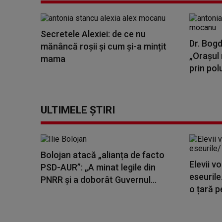
Secretele Alexiei: de ce nu
Dr. Bogd
mănâncă roșii și cum și-a mințit
„Orașul 
mama
prin polu
ULTIMELE ȘTIRI
Bolojan atacă „alianța de facto
Elevii v
PSD-AUR”: „A minat legile din
eseurile
PNRR și a doborât Guvernul...
o țară pe