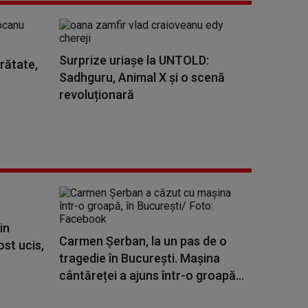
Surprize uriașe la UNTOLD:
rătate,
Sadhguru, Animal X și o scenă
revoluționară
in
Carmen Șerban, la un pas de o
ost ucis,
tragedie în București. Mașina
cântăreței a ajuns într-o groapă...