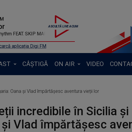
FM
or
ined To The Rhythm FEAT. SKIP MARLEY
arcă aplicația Digi FM
AST
CÂȘTIGĂ
ON AIR
VIDEO
CONTA
ulgaria: Oana și Vlad împărtășesc aventura vieții lor
ții incredibile în Sicilia ș
și Vlad împărtășesc ave