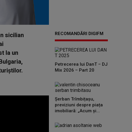
RECOMANDĂRI DIGIFM
n sicilian
ai
t la un
Bulgaria,
Petrecerea lui DanT – DJ
riștilor.
Mix 2026 – Part 20
Șerban Trîmbițașu,
previziuni despre piața
imobiliară: „Acum și...