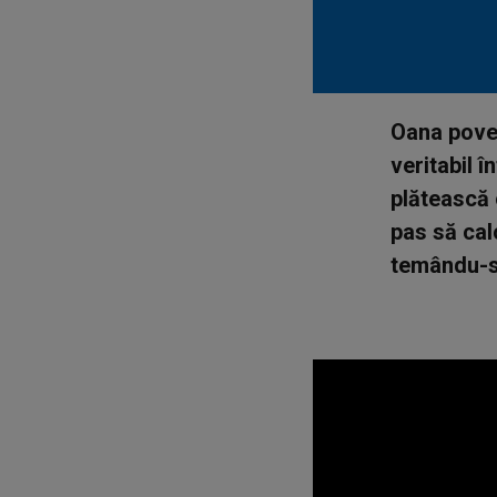
Oana poves
veritabil 
plătească 
pas să cal
temându-se 