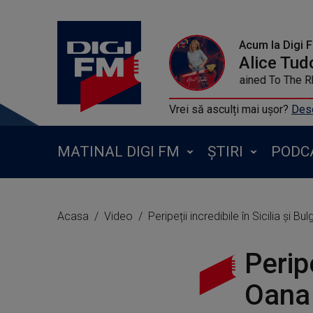
Acum la Digi 
Alice Tud
KATY PERRY - Cha
Vrei să asculți mai ușor?
Desc
MATINAL DIGI FM
ȘTIRI
PODC
Acasa
Video
Peripeții incredibile în Sicilia și B
Peripe
Oana 