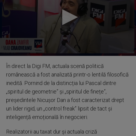
0
seconds
În direct la Digi FM, actuala scenă politică
of
27
românească a fost analizată printr-o lentilă filosofică
minutes,
11
inedită. Pornind de la distincția lui Pascal dintre
seconds
„spiritul de geometrie” și „spiritul de finețe”,
președintele Nicușor Dan a fost caracterizat drept
un lider rigid, un „control freak” lipsit de tact și
inteligență emoțională în negocieri.
Realizatorii au taxat dur și actuala criză