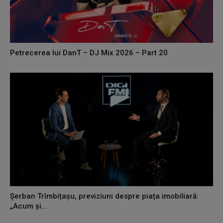
Petrecerea lui DanT – DJ Mix 2026 – Part 20
Șerban Trîmbițașu, previziuni despre piața imobiliară:
„Acum și...