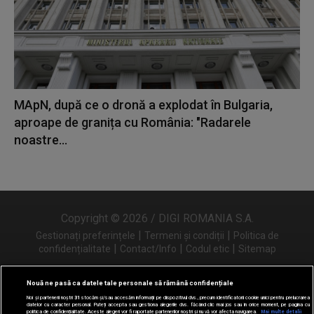
MApN, după ce o dronă a explodat în Bulgaria,
aproape de granița cu România: "Radarele
noastre...
Copyright © 2026 / DIGI ROMANIA S.A.
|
|
Gestionați preferințele
Termeni și condiții
Politica de
|
|
|
confidențialitate
Contact/Info
Codul etic
Sitemap
Nouă ne pasă ca datele tale personale să rămână confidențiale
Noi și partenerii noștri
31
stocăm și/sau accesăm informații pe dispozitivul dvs., precum identificatorii cookie unici pentru prelucrarea
Urmărește-ne și pe
datelor cu caracter personal. Puteți accepta sau gestiona alegerile dvs. făcând clic mai jos sau în orice moment, pe pagina cu
politica de confidențialitate. Aceste alegeri vor fi raportate partenerilor noștri și nu vă vor afecta navigarea.
Mai multe detalii