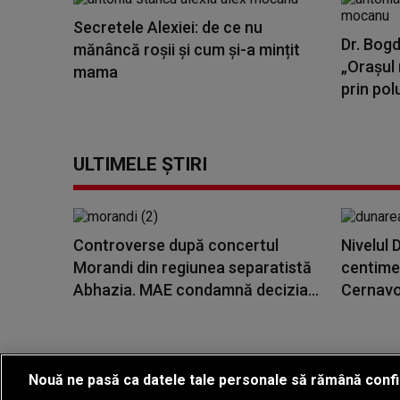
Secretele Alexiei: de ce nu
Dr. Bogd
mănâncă roșii și cum și-a mințit
„Orașul 
mama
prin polu
ULTIMELE ȘTIRI
Controverse după concertul
Nivelul 
Morandi din regiunea separatistă
centimet
Abhazia. MAE condamnă decizia...
Cernavo
Nouă ne pasă ca datele tale personale să rămână confi