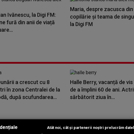
Maria, despre zacusca din
an Ivănescu, la Digi FM:
copilărie și teama de singu
ne fură din anii de viață
la Digi FM
are...
Dunării a crescut cu 8
Halle Berry, vacanță de vis
ri în zona Centralei de la
de a împlini 60 de ani. Actri
dă, după scufundarea...
sărbătorit ziua în...
dențiale
Atât noi, cât și partenerii noștri prelucrăm date
Copyright © 2026 / DIGI ROMANIA S.A.