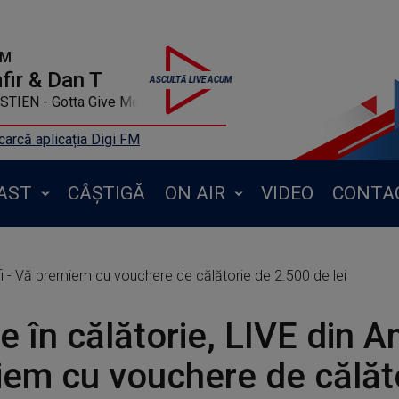
FM
ir & Dan T
TIEN - Gotta Give Me
arcă aplicația Digi FM
AST
CÂȘTIGĂ
ON AIR
VIDEO
CONTA
lfi - Vă premiem cu vouchere de călătorie de 2.500 de lei
e în călătorie, LIVE din A
em cu vouchere de călăt