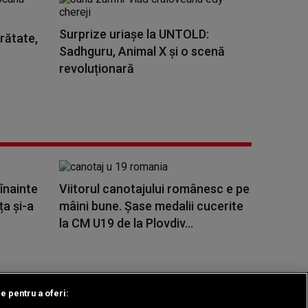
Surprize uriașe la UNTOLD:
rătate,
Sadhguru, Animal X și o scenă
revoluționară
 înainte
Viitorul canotajului românesc e pe
ța și-a
mâini bune. Șase medalii cucerite
la CM U19 de la Plovdiv...
le pentru a oferi: