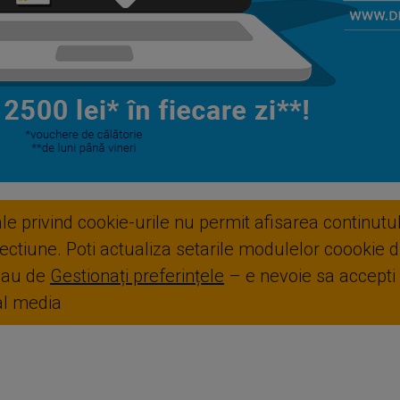
ale privind cookie-urile nu permit afisarea continutul
ctiune. Poti actualiza setarile modulelor coookie di
sau de
Gestionați preferințele
– e nevoie sa accepti
ial media