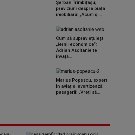
Șerban Trîmbițașu,
previziuni despre piața
imobiliară: „Acum și...
Cum să supraviețuiești
„iernii economice”:
Adrian Asoltanie te
învață...
Marius Popescu, expert
în aviație, avertizează
pasagerii: „Vreți să...