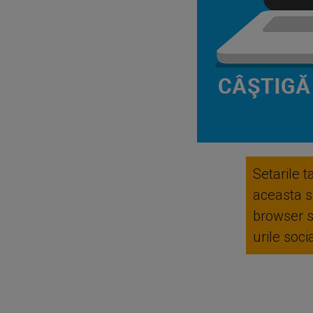
Setarile t
aceasta se
browser 
urile soc