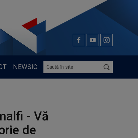
CT
NEWSIC
malfi - Vă
orie de