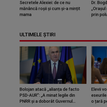
Secretele Alexiei: de ce nu
Dr. Bogd
mănâncă roșii și cum și-a mințit
„Orașul 
mama
prin polu
ULTIMELE ȘTIRI
Bolojan atacă „alianța de facto
Elevii v
PSD-AUR”: „A minat legile din
eseurile
PNRR și a doborât Guvernul...
o țară pe