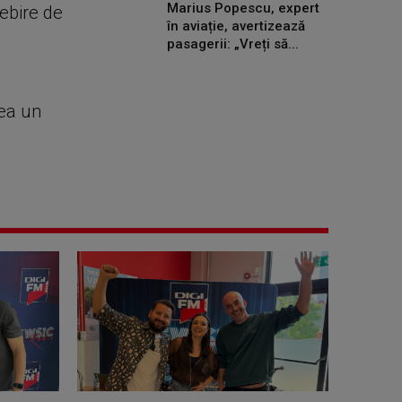
Marius Popescu, expert
sebire de
în aviație, avertizează
pasagerii: „Vreți să...
vea un