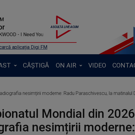
FM
or
F BLACKWOOD - I Need You
arcă aplicația Digi FM
AST
CÂȘTIGĂ
ON AIR
VIDEO
CONTA
adiografia nesimțirii moderne: Radu Paraschivescu, la matinalul 
onatul Mondial din 2026
grafia nesimțirii moderne