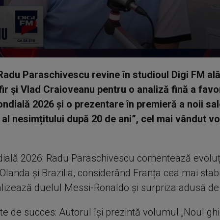
 Radu Paraschivescu revine în studioul Digi FM ală
r și Vlad Craioveanu pentru o analiză fină a favo
ndială 2026 și o prezentare în premieră a noii sale
 al nesimțitului după 20 de ani”, cel mai vândut v
ială 2026: Radu Paraschivescu comentează evoluț
 Olanda și Brazilia, considerând Franța cea mai stab
lizează duelul Messi-Ronaldo și surpriza adusă de
e de succes: Autorul își prezintă volumul „Noul ghi