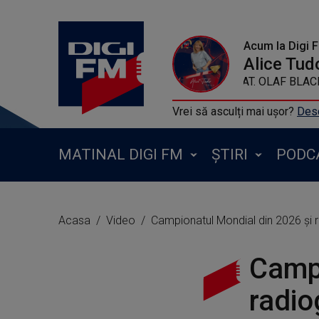
Acum la Digi 
Alice Tud
ARMIN VAN BUUREN & GARIBAY FEAT. OLA
Vrei să asculți mai ușor?
Desc
MATINAL DIGI FM
ȘTIRI
PODC
Acasa
Video
Campionatul Mondial din 2026 și r
Campi
radio