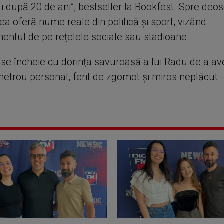
i după 20 de ani”, bestseller la Bookfest. Spre deo
tea oferă nume reale din politică și sport, vizând
ntul de pe rețelele sociale sau stadioane.
a se încheie cu dorința savuroasă a lui Radu de a a
etrou personal, ferit de zgomot și miros neplăcut.