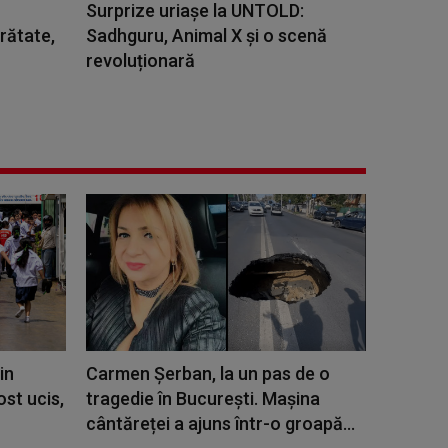
Surprize uriașe la UNTOLD:
rătate,
Sadhguru, Animal X și o scenă
revoluționară
in
Carmen Șerban, la un pas de o
ost ucis,
tragedie în București. Mașina
cântăreței a ajuns într-o groapă...