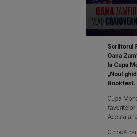
0
seconds
Scriitorul
of
15
Oana Zamfi
minutes,
13
la Cupa Mo
seconds
Volume
90%
„Noul ghid
Bookfest.
Cupa Mond
favoritelor
Acesta ana
O nouă cart