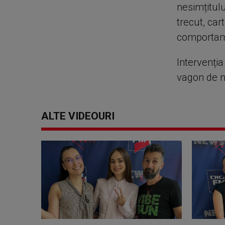
nesimțitulu
trecut, car
comportame
Intervenți
vagon de m
ALTE VIDEOURI