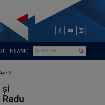
CT
NEWSIC
Digi FM
 și
: Radu