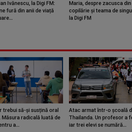
an Ivănescu, la Digi FM:
Maria, despre zacusca din
ne fură din anii de viață
copilărie și teama de singu
are...
la Digi FM
or trebui să-și susțină oral
Atac armat într-o școală d
. Măsura radicală luată de
Thailanda. Un profesor a f
ntru a...
iar trei elevi se numără...