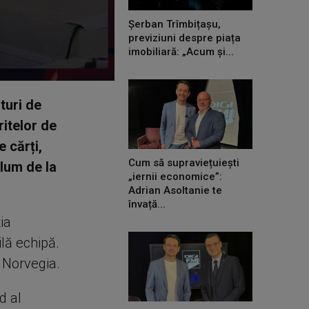
Șerban Trîmbițașu,
previziuni despre piața
imobiliară: „Acum și...
turi de
ritelor de
 cărți,
Cum să supraviețuiești
olum de la
„iernii economice”:
Adrian Asoltanie te
învață...
ia
ilă echipă.
 Norvegia.
d al