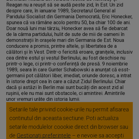
Reagan nu a reușit să se audă peste zid, în Est. Un zid
despre care, în ianuarie 1989, Secretarul General al
Paridului Socialist din Germania Democrată, Eric Honecker,
spunea că va rămâne acolo pentru 50, ba chiar 100 de ani.
Doar nouă luni mai târziu, Honecker avea să fie debarcat
de la cârma partidului, hulit de sute de mii de oameni în
demonstrații în orașele mari din Germania de Est. Noua
conducere a promis, printre altele, și libertatea de a
călători și în Vest. Dintr-o fericită eroare, granițele, inclusiv
cea dintre estul și vestul Berlinului, au fost deschise nu
printr-o lege, ci printr-o conferință de presă. 9 noiembrie
1989, seara în care Gunter Schabowski a anunțat că esst-
germanii pot călători liber, imediat, oriunde doresc, a intrat
în istorie drept cea în care a căzut Zidul Berlinului. Chiar
dacă și astăzi în Berlin mai sunt bucăți din acest zid al
rușinii, ele nu mai sunt obstacole, ci amintirei. Amintirile
unor vremuri urâte din istoria lumii.
Setarile tale privind cookie-urile nu permit afisarea
continutul din aceasta sectiune. Poti actualiza
setarile modulelor coookie direct din browser sau
de
Gestionați preferințele
– e nevoie sa accepti