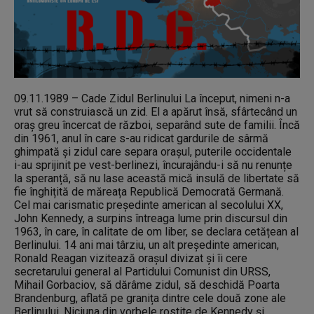
09.11.1989 – Cade Zidul Berlinului La început, nimeni n-a
vrut să construiască un zid. El a apărut însă, sfârtecând un
oraș greu încercat de război, separând sute de familii. Încă
din 1961, anul în care s-au ridicat gardurile de sârmă
ghimpată și zidul care separa orașul, puterile occidentale
i-au sprijinit pe vest-berlinezi, încurajându-i să nu renunțe
la speranță, să nu lase această mică insulă de libertate să
fie înghițită de măreața Republică Democrată Germană.
Cel mai carismatic președinte american al secolului XX,
John Kennedy, a surpins întreaga lume prin discursul din
1963, în care, în calitate de om liber, se declara cetățean al
Berlinului. 14 ani mai târziu, un alt președinte american,
Ronald Reagan vizitează orașul divizat și îi cere
secretarului general al Partidului Comunist din URSS,
Mihail Gorbaciov, să dărâme zidul, să deschidă Poarta
Brandenburg, aflată pe granița dintre cele două zone ale
Berlinului. Niciuna din vorbele rostite de Kennedy și