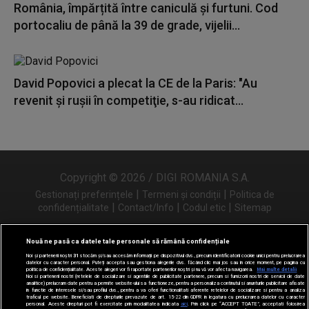
România, împărțită între caniculă și furtuni. Cod
portocaliu de până la 39 de grade, vijelii...
David Popovici a plecat la CE de la Paris: "Au
revenit şi ruşii în competiţie, s-au ridicat...
Copyright © 2026 / DIGI ROMANIA S.A.
|
|
Gestionați preferințele
Termeni și condiții
Politica de
|
|
|
confidențialitate
Contact/Info
Codul etic
Sitemap
Nouă ne pasă ca datele tale personale să rămână confidențiale
Noi și partenerii noștri
31
stocăm și/sau accesăm informații pe dispozitivul dvs., precum identificatorii cookie unici pentru prelucrarea
Urmărește-ne și pe
datelor cu caracter personal. Puteți accepta sau gestiona alegerile dvs. făcând clic mai jos sau în orice moment, pe pagina cu
politica de confidențialitate. Aceste alegeri vor fi raportate partenerilor noștri și nu vă vor afecta navigarea.
Mai multe detalii
Noi si partenerii nostri (retelele de socializare si agentiile de publicitate partenere, precum si furnizorii nostri de servicii de date
analitice) prelucram date pentru a permite website-ului sa functioneze, pentru a personaliza continutul si anunturile publicitare afisate
in functie de interesele si/sau profilul dvs., pentru a va oferi functionalitati aferente retelelor de socializare si pentru a analiza
traficul pe website. Beneficiati de drepturile prevazute de art. 15-22 din GDPR in legatura cu prelucrarea datelor cu caracter
personal. Aceste drepturi pot fi exercitate prin modalitatea indicata
aici
. Prin click pe “ACCEPT TOATE”, acceptati folosirea