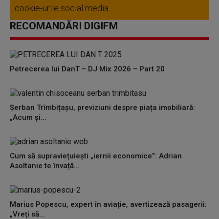
cookie-urile social media
RECOMANDĂRI DIGIFM
Petrecerea lui DanT – DJ Mix 2026 – Part 20
Șerban Trîmbițașu, previziuni despre piața imobiliară:
„Acum și...
Cum să supraviețuiești „iernii economice”: Adrian
Asoltanie te învață...
Marius Popescu, expert în aviație, avertizează pasagerii:
„Vreți să...