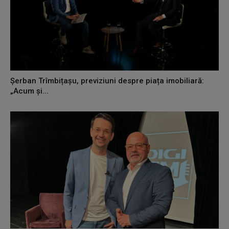
Șerban Trîmbițașu, previziuni despre piața imobiliară:
„Acum și...