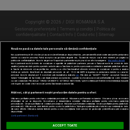
Copyright © 2026 / DIGI ROMANIA S.A.
|
|
Gestionați preferințele
Termeni și condiții
Politica de
|
|
|
confidențialitate
Contact/Info
Codul etic
Sitemap
Nouă ne pasă ca datele tale personale să rămână confidențiale
Noi și partenerii noștri
31
stocăm și/sau accesăm informații pe dispozitivul dvs., precum identificatorii cookie unici pentru prelucrarea
Urmărește-ne și pe
datelor cu caracter personal. Puteți accepta sau gestiona alegerile dvs. făcând clic mai jos sau în orice moment, pe pagina cu
politica de confidențialitate. Aceste alegeri vor fi raportate partenerilor noștri și nu vă vor afecta navigarea.
Mai multe detalii
Noi si partenerii nostri (retelele de socializare si agentiile de publicitate partenere, precum si furnizorii nostri de servicii de date
analitice) prelucram date pentru a permite website-ului sa functioneze, pentru a personaliza continutul si anunturile publicitare afisate
in functie de interesele si/sau profilul dvs., pentru a va oferi functionalitati aferente retelelor de socializare si pentru a analiza
traficul pe website. Beneficiati de drepturile prevazute de art. 15-22 din GDPR in legatura cu prelucrarea datelor cu caracter
personal. Aceste drepturi pot fi exercitate prin modalitatea indicata
aici
. Prin click pe “ACCEPT TOATE”, acceptati folosirea
tuturor Tehnologiilor de tip Cookie, care implica inclusiv acceptul dvs. cu privire la stocarea/accesarea informatiilor de catre Vendor-ii
cu care colaboram. Prin click pe “VREAU SA MODIFIC SETARILE INDIVIDUAL” puteti schimba preferintele in mod individual, mai putin
cele legate de cookie strict necesare pentru functionarea website-ului.
Atât noi, cât și partenerii noștri prelucrăm datele pentru a oferi:
Utilizarea profilurilor pentru selectarea conținutului personalizat. Măsurarea performanței reclamelor. Stocarea și/sau accesarea
informațiilor de pe un dispozitiv. Dezvoltarea și îmbunătățirea serviciilor. Utilizarea profilurilor pentru selectarea publicității
personalizate. Crearea profilurilor de conținut personalizat. Măsurarea performanței conținutului. Crearea profilurilor pentru publicitate
personalizată. Utilizarea de date limitate pentru a selecta publicitatea. Înțelegerea publicului prin statistici sau combinații de date
din surse diferite. Utilizarea datelor limitate pentru a selecta conținutul. Date precise de geolocație și identificarea prin scanarea
dispozitivului.
Listă parteneri (furnizori)
Digi FM
ACCEPT TOATE
DESCARCĂ
digifm.ro