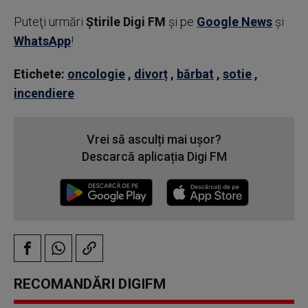
Puteţi urmări
Știrile Digi FM
şi pe
Google News
şi
WhatsApp
!
Etichete:
oncologie
,
divorț
,
bărbat
,
sotie
,
incendiere
Vrei să asculți mai ușor?
Descarcă aplicația Digi FM
RECOMANDĂRI DIGIFM