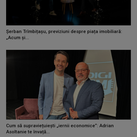
Șerban Trîmbițașu, previziuni despre piața imobiliară:
„Acum și...
Cum să supraviețuiești „iernii economice”: Adrian
Asoltanie te învață...