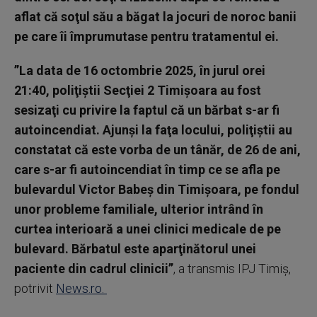
aflat că soţul său a băgat la jocuri de noroc banii
pe care îi împrumutase pentru tratamentul ei.
”La data de 16 octombrie 2025, în jurul orei
21:40, poliţiştii Secţiei 2 Timişoara au fost
sesizaţi cu privire la faptul că un bărbat s-ar fi
autoincendiat. Ajunşi la faţa locului, poliţiştii au
constatat că este vorba de un tânăr, de 26 de ani,
care s-ar fi autoincendiat în timp ce se afla pe
bulevardul Victor Babeş din Timişoara, pe fondul
unor probleme familiale, ulterior intrând în
curtea interioară a unei clinici medicale de pe
bulevard. Bărbatul este aparţinătorul unei
paciente din cadrul clinicii”
, a transmis IPJ Timiş,
potrivit
News.ro.