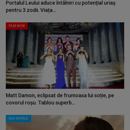
Portalul Leului aduce întâlniri cu potențial uriaș
pentru 3 zodii. Viața...
FILM NOW
Matt Damon, eclipsat de frumoasa lui soție, pe
covorul roșu. Tablou superb...
DIGI WORLD