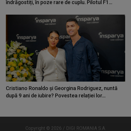
îndrăgostiți, în poze rare de cuplu. Pilotul F1...
Cristiano Ronaldo și Georgina Rodriguez, nuntă
după 9 ani de iubire? Povestea relației lor...
Copyright © 2026 / DIGI ROMANIA S.A.