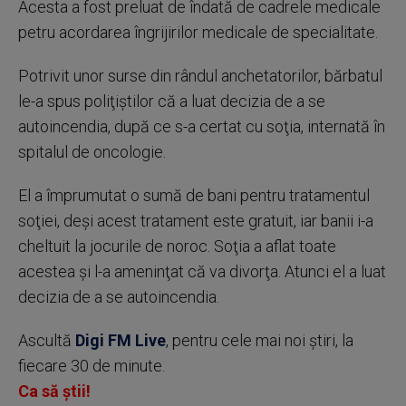
Acesta a fost preluat de îndată de cadrele medicale
petru acordarea îngrijirilor medicale de specialitate.
Potrivit unor surse din rândul anchetatorilor, bărbatul
le-a spus poliţiştilor că a luat decizia de a se
autoincendia, după ce s-a certat cu soţia, internată în
spitalul de oncologie.
El a împrumutat o sumă de bani pentru tratamentul
soţiei, deşi acest tratament este gratuit, iar banii i-a
cheltuit la jocurile de noroc. Soţia a aflat toate
acestea şi l-a ameninţat că va divorţa. Atunci el a luat
decizia de a se autoincendia.
Ascultă
Digi FM Live
, pentru cele mai noi știri, la
fiecare 30 de minute.
Ca să știi!