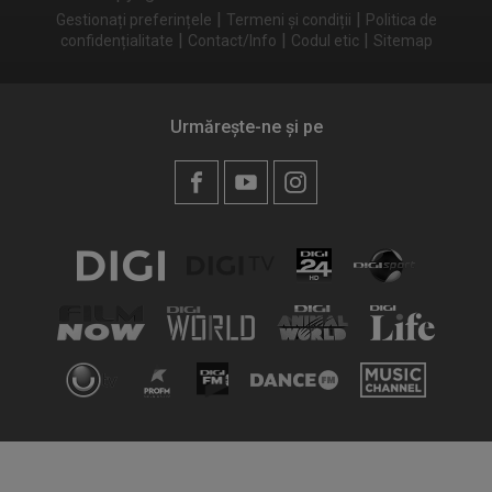
|
|
Gestionați preferințele
Termeni și condiții
Politica de
|
|
|
confidențialitate
Contact/Info
Codul etic
Sitemap
Urmărește-ne și pe