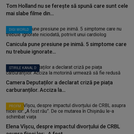
Tom Holland nu se ferește să spună care sunt cele
mai slabe filme din...
DIGI WORLD
Canicula pune presiune pe inimă. 5 simptome care
nu trebuie ignorate...
STIRILE KANAL D
Camera Deputaților a declarat criză pe piața
carburanților. Acciza la...
PROFM
Elena Vîșcu, despre impactul divorțului de CRBL
asupra fiicei lor: „A fost...