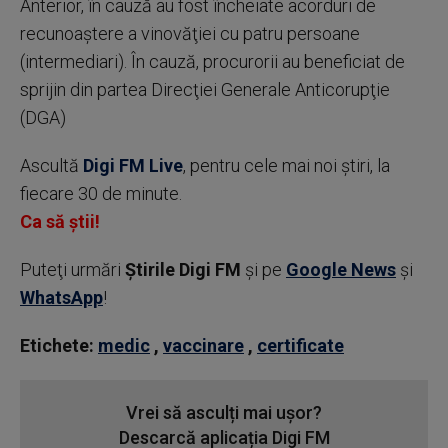
Anterior, în cauză au fost încheiate acorduri de
recunoaştere a vinovăţiei cu patru persoane
(intermediari). În cauză, procurorii au beneficiat de
sprijin din partea Direcţiei Generale Anticorupţie
(DGA)
Ascultă
Digi FM Live
, pentru cele mai noi știri, la
fiecare 30 de minute.
Ca să știi!
Puteţi urmări
Știrile Digi FM
şi pe
Google News
şi
WhatsApp
!
Etichete:
medic
,
vaccinare
,
certificate
Vrei să asculți mai ușor?
Descarcă aplicația Digi FM