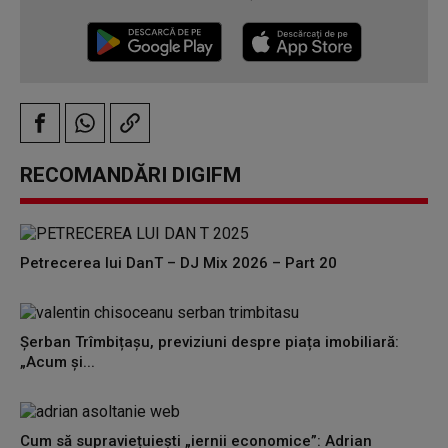
RECOMANDĂRI DIGIFM
Petrecerea lui DanT – DJ Mix 2026 – Part 20
Șerban Trîmbițașu, previziuni despre piața imobiliară:
„Acum și...
Cum să supraviețuiești „iernii economice”: Adrian