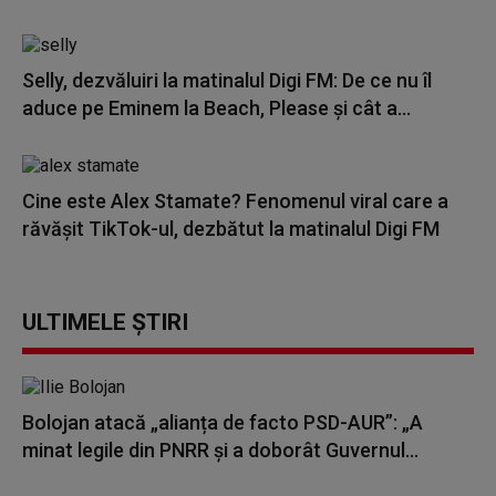
Selly, dezvăluiri la matinalul Digi FM: De ce nu îl
aduce pe Eminem la Beach, Please și cât a...
Cine este Alex Stamate? Fenomenul viral care a
răvășit TikTok-ul, dezbătut la matinalul Digi FM
ULTIMELE ȘTIRI
Bolojan atacă „alianța de facto PSD-AUR”: „A
minat legile din PNRR și a doborât Guvernul...