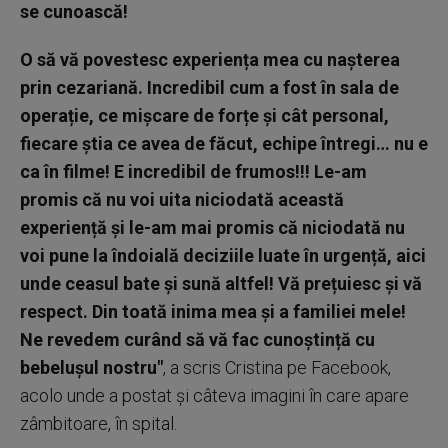
se cunoască!
O să vă povestesc experiența mea cu nașterea
prin cezariană. Incredibil cum a fost în sala de
operație, ce mișcare de forțe și cât personal,
fiecare știa ce avea de făcut, echipe întregi… nu e
ca în filme! E incredibil de frumos!!! Le-am
promis că nu voi uita niciodată această
experiență și le-am mai promis că niciodată nu
voi pune la îndoială deciziile luate în urgență, aici
unde ceasul bate și sună altfel! Vă prețuiesc și vă
respect. Din toată inima mea și a familiei mele!
Ne revedem curând să vă fac cunoștință cu
bebelușul nostru"
, a scris Cristina pe Facebook,
acolo unde a postat și câteva imagini în care apare
zâmbitoare, în spital.