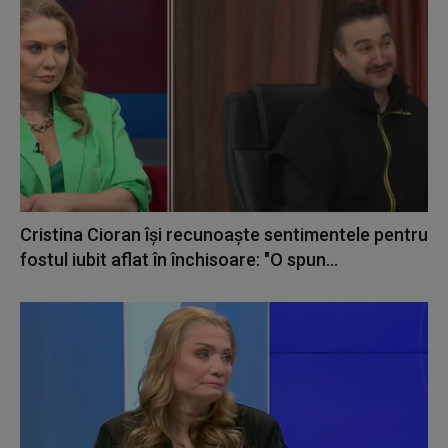
Cristina Cioran își recunoaște sentimentele pentru
fostul iubit aflat în închisoare: "O spun...