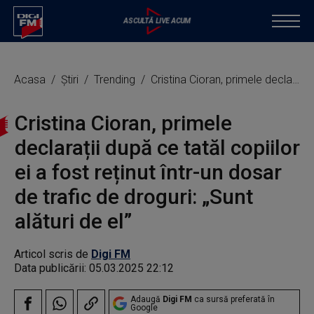
Acasa
Știri
Trending
Cristina Cioran, primele declarații după ce tatăl copiilor ei a fost reținut într-un dosar de trafic de droguri: „Sunt alături de el”
Cristina Cioran, primele
declarații după ce tatăl copiilor
ei a fost reținut într-un dosar
de trafic de droguri: „Sunt
alături de el”
Articol scris de
Digi FM
Data publicării:
05.03.2025 22:12
Adaugă
Digi FM
ca sursă preferată în
Google