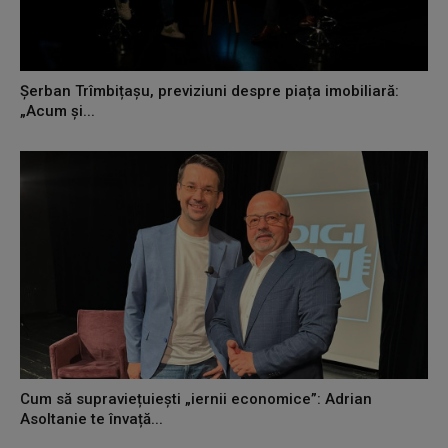
Șerban Trîmbițașu, previziuni despre piața imobiliară:
„Acum și...
Cum să supraviețuiești „iernii economice”: Adrian
Asoltanie te învață...