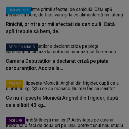
DIGI WORLD
Rinichii, printre primii afectați de caniculă. Câtă
apă trebuie să bem, de...
STIRILE KANAL D
Camera Deputaților a declarat criză pe piața
carburanților. Acciza la...
PROFM
Ce nu-i lipsește Monicăi Anghel din frigider, după
ce a slăbit 40 kg...
DIGI LIFE