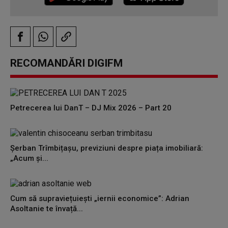
RECOMANDĂRI DIGIFM
Petrecerea lui DanT – DJ Mix 2026 – Part 20
Șerban Trîmbițașu, previziuni despre piața imobiliară:
„Acum și...
Cum să supraviețuiești „iernii economice”: Adrian
Asoltanie te învață...