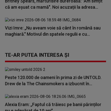
Britney Spears, mărturisire dureroasă: "Am simțit
că am eșuat ca mamă". Noi acuzații la adresa...
Vizi Imre: „Nu aveam voie să cânt în română sau
maghiară." Motivul din spatele regulii e cu...
TE-AR PUTEA INTERESA ȘI
Peste 120.000 de oameni în prima zi de UNTOLD.
Drew de la The Chainsmokers a izbucnit în...
Alexia Eram: „Faptul că trăiesc pe banii părinților
nu e adevărat de 10 ani"