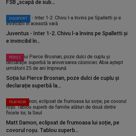
FSB „scapă de sub...
DIGISPORT
Juventus - Inter 1-2. Chivu l-a învins pe Spalletti și
e invincibil în...
PEROZ
Soția lui Pierce Brosnan, poze dulci de cuplu și
declarație superbă la...
FILM NOW
Matt Damon, eclipsat de frumoasa lui soție, pe
covorul roșu. Tablou superb...