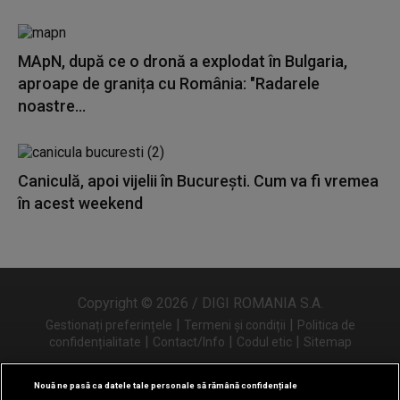
MApN, după ce o dronă a explodat în Bulgaria,
aproape de granița cu România: "Radarele
noastre...
Caniculă, apoi vijelii în București. Cum va fi vremea
în acest weekend
Copyright © 2026 / DIGI ROMANIA S.A.
|
|
Gestionați preferințele
Termeni și condiții
Politica de
|
|
|
confidențialitate
Contact/Info
Codul etic
Sitemap
Nouă ne pasă ca datele tale personale să rămână confidențiale