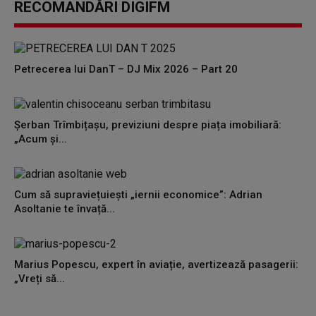
RECOMANDĂRI DIGIFM
Petrecerea lui DanT – DJ Mix 2026 – Part 20
Șerban Trîmbițașu, previziuni despre piața imobiliară:
„Acum și...
Cum să supraviețuiești „iernii economice”: Adrian
Asoltanie te învață...
Marius Popescu, expert în aviație, avertizează pasagerii:
„Vreți să...