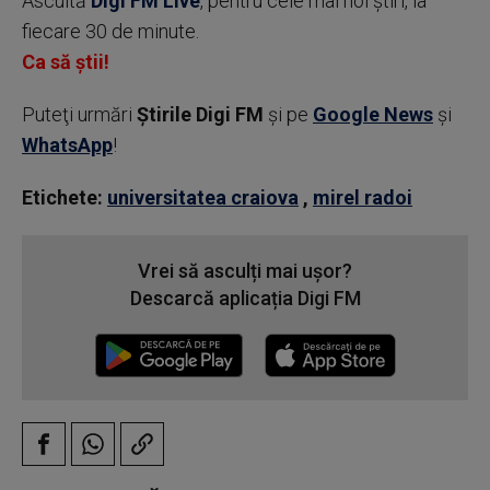
Ascultă
Digi FM Live
, pentru cele mai noi știri, la
fiecare 30 de minute.
Ca să știi!
Puteţi urmări
Știrile Digi FM
şi pe
Google News
şi
WhatsApp
!
Etichete:
universitatea craiova
,
mirel radoi
Vrei să asculți mai ușor?
Descarcă aplicația Digi FM