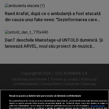
Raed Arafat, după ce o ambulanță a fost atacată
din cauza unui fake news: "Dezinformarea care...
DanT deschide Mainstage-ul UNTOLD duminică. Și
lansează ARVEL, noul său proiect de muzică...
Copyright © 2026 / DIGI ROMANIA S.A.
|
|
Gestionați preferințele
Termeni și condiții
Politica de
|
|
|
confidențialitate
Contact/Info
Codul etic
Sitemap
Nouă ne pasă ca datele tale personale să rămână confidențiale
Noi și partenerii noștri
31
stocăm și/sau accesăm informații pe dispozitivul dvs., precum identificatorii cookie unici pentru prelucrarea
Urmărește-ne și pe
datelor cu caracter personal. Puteți accepta sau gestiona alegerile dvs. făcând clic mai jos sau în orice moment, pe pagina cu
politica de confidențialitate. Aceste alegeri vor fi raportate partenerilor noștri și nu vă vor afecta navigarea.
Mai multe detalii
Noi si partenerii nostri (retelele de socializare si agentiile de publicitate partenere, precum si furnizorii nostri de servicii de date