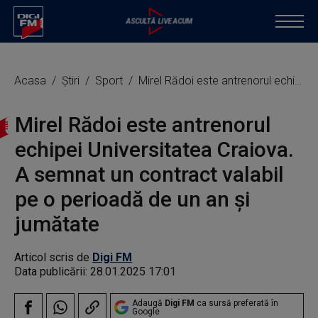
Acasa
Știri
Sport
Mirel Rădoi este antrenorul echipei Universitatea Craiova. A semnat un contract valabil pe o perioadă de un an şi jumătate
Mirel Rădoi este antrenorul
echipei Universitatea Craiova.
A semnat un contract valabil
pe o perioadă de un an şi
jumătate
Articol scris de
Digi FM
Data publicării:
28.01.2025 17:01
Adaugă
Digi FM
ca sursă preferată în
Google