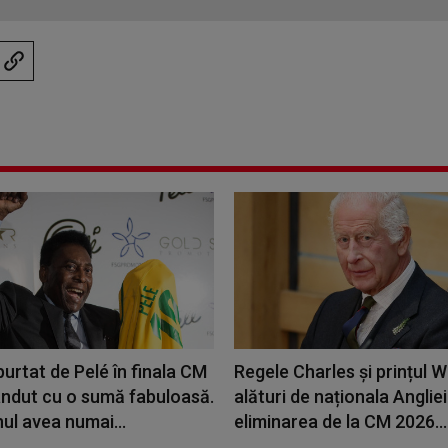
purtat de Pelé în finala CM
Regele Charles și prințul Wi
ândut cu o sumă fabuloasă.
alături de naționala Anglie
nul avea numai...
eliminarea de la CM 2026...