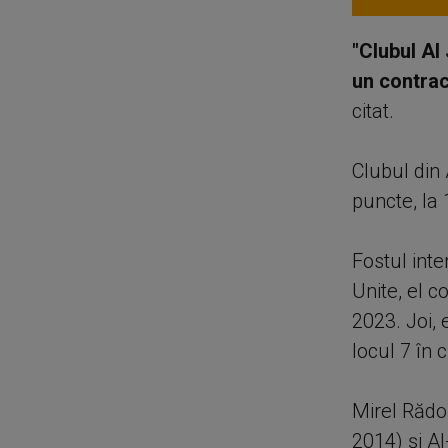
"Clubul Al
un contrac
citat.
Clubul din
puncte, la 
Fostul int
Unite, el 
2023. Joi, 
locul 7 în
Mirel Rădoi
2014) şi Al