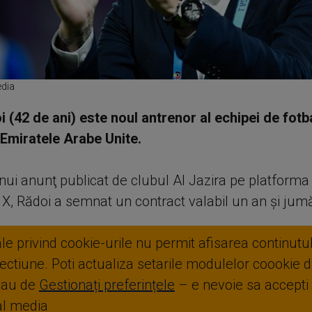
edia
i (42 de ani) este noul antrenor al echipei de fotb
 Emiratele Arabe Unite.
ui anunţ publicat de clubul Al Jazira pe platforma
 X, Rădoi a semnat un contract valabil un an şi jum
ale privind cookie-urile nu permit afisarea continutul
ctiune. Poti actualiza setarile modulelor coookie di
sau de
Gestionați preferințele
– e nevoie sa accepti
ial media