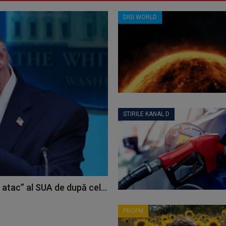
DIGI WORLD
STIRILE KANAL D
atac” al SUA de după cel...
PROFM