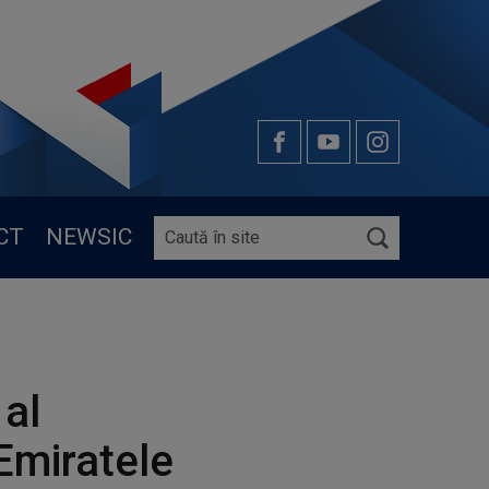
CT
NEWSIC
 al
 Emiratele