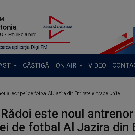
FM
ntonia
- I-m like a bird
arcă aplicația Digi FM
AST
CÂȘTIGĂ
ON AIR
VIDEO
CONTA
or al echipei de fotbal Al Jazira din Emiratele Arabe Unite
 Rădoi este noul antrenor
ei de fotbal Al Jazira din