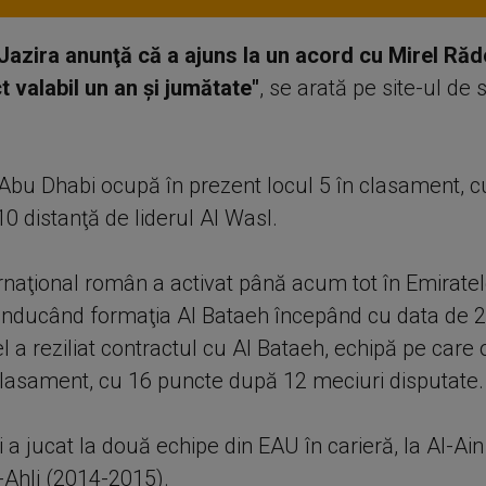
 Jazira anunţă că a ajuns la un acord cu Mirel Răd
t valabil un an şi jumătate"
, se arată pe site-ul de 
 Abu Dhabi ocupă în prezent locul 5 în clasament, c
10 distanţă de liderul Al Wasl.
ernaţional român a activat până acum tot în Emirate
conducând formaţia Al Bataeh începând cu data de 
el a reziliat contractul cu Al Bataeh, echipă pe care 
 clasament, cu 16 puncte după 12 meciuri disputate.
 a jucat la două echipe din EAU în carieră, la Al-Ai
-Ahli (2014-2015).