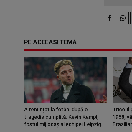
PE ACEEAȘI TEMĂ
A renunțat la fotbal după o
Tricoul 
tragedie cumplită. Kevin Kampl,
1958, v
fostul mijlocaş al echipei Leipzig...
Brazilia