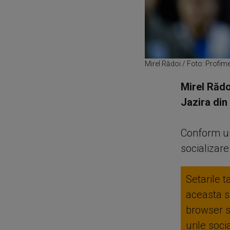
Mirel Rădoi / Foto: Profim
Mirel Rădo
Jazira din
Conform un
socializare
Setarile t
aceasta se
browser 
urile soc