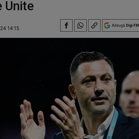
 Unite
Adaugă
Digi FM
024 14:15