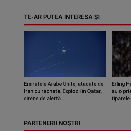
TE-AR PUTEA INTERESA ȘI
Emiratele Arabe Unite, atacate de
Erling H
Iran cu rachete. Explozii în Qatar,
au o pr
sirene de alertă...
tiparele 
PARTENERII NOȘTRI