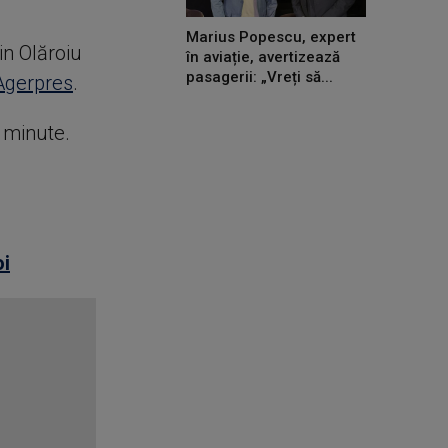
Marius Popescu, expert
in Olăroiu
în aviație, avertizează
pasagerii: „Vreți să...
Agerpres
.
e minute.
oi