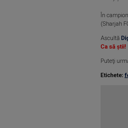
În campion
(Sharjah FC
Ascultă
Di
Ca să știi!
Puteţi urm
Etichete:
f