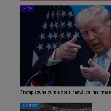
DIGI24
Trump spune cum a oprit Iranul „cel mai mare 
DIGISPORT