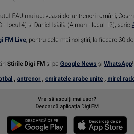
atul EAU mai activează doi antrenori români, Cosm
 - locul 4) şi Daniel Isăilă (Ajman - locul 12), scrie
gi FM Live
, pentru cele mai noi știri, la fiecare 30 d
ări
Știrile Digi FM
şi pe
Google News
şi
WhatsApp
!
otbal
,
antrenor
,
emiratele arabe unite
,
mirel rad
Vrei să asculți mai ușor?
Descarcă aplicația Digi FM