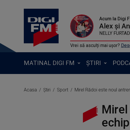
Acum la Digi 
Alex și A
NELLY FURTADO 
Vrei să asculți mai ușor?
Desc
MATINAL DIGI FM
ȘTIRI
PODC
Acasa
Știri
Sport
Mirel Rădoi este noul antren
Mirel
echip