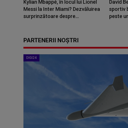
Kylian Mbappé, în locul lui Lionel
David B
Messi la Inter Miami? Dezvăluirea
sportiv 
surprinzătoare despre...
peste un
PARTENERII NOȘTRI
DIGI24