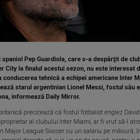
 spaniol Pep Guardiola, care s-a despărţit de clu
 City la finalul acestui sezon, nu este interesat 
a conducerea tehnică a echipei americane Inter Mi
ează starul argentinian Lionel Messi, fostul său e
na, informează Daily Mirror.
britanică precizează că fostul fotbalist englez Dav
proprietar al clubului Inter Miami, ar fi vrut să-l at
în Major League Soccer cu un salariu pe măsură, î