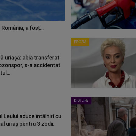
 România, a fost...
PROFM
ă uriașă: abia transferat
bzonspor, s-a accidentat
ul...
DIGI LIFE
l Leului aduce întâlniri cu
al uriaș pentru 3 zodii.