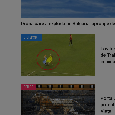
Drona care a explodat în Bulgaria, aproape de
DIGISPORT
Lovitur
de Tra
în minut
PEROZ
Portalu
potenți
Viața...