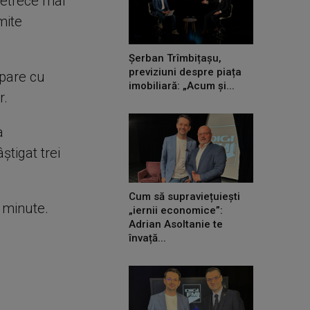
petrece mai
mite
Șerban Trîmbițașu,
previziuni despre piața
upare cu
imobiliară: „Acum și...
r.
a
ştigat trei
Cum să supraviețuiești
e minute.
„iernii economice”:
Adrian Asoltanie te
învață...