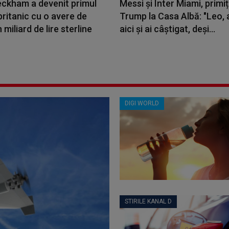
eckham a devenit primul
Messi și Inter Miami, primiț
britanic cu o avere de
Trump la Casa Albă: "Leo, a
 miliard de lire sterline
aici şi ai câştigat, deși...
DIGI WORLD
STIRILE KANAL D