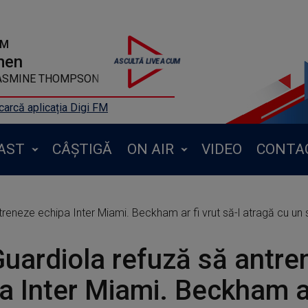
FM
men
-t Nobody FT JASMINE THOMPSON
arcă aplicația Digi FM
AST
CÂȘTIGĂ
ON AIR
VIDEO
CONTA
reneze echipa Inter Miami. Beckham ar fi vrut să-l atragă cu un s
uardiola refuză să antre
a Inter Miami. Beckham ar