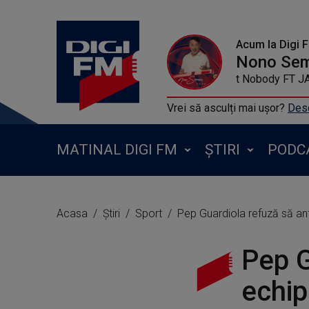
Acum la Digi 
Nono Se
FELIX JAEHN - Ain
Vrei să asculți mai ușor?
Desc
MATINAL DIGI FM
ȘTIRI
PODC
Acasa
Știri
Sport
Pep Guardiola refuză să ant
Pep G
echip