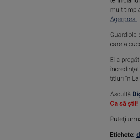
tehnicianu
mult timp a
Agerpres.
Guardiola 
care a cuce
El a pregăt
încredinţat
titluri în L
Ascultă
Di
Ca să știi!
Puteţi urm
Etichete:
d