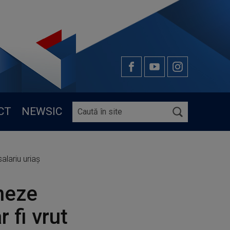
CT
NEWSIC
alariu uriaș
neze
 fi vrut