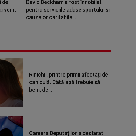
i de
David Beckham a fost înnobilat
i venit
pentru serviciile aduse sportului şi
cauzelor caritabile...
Rinichii, printre primii afectați de
caniculă. Câtă apă trebuie să
bem, de...
Camera Deputaților a declarat