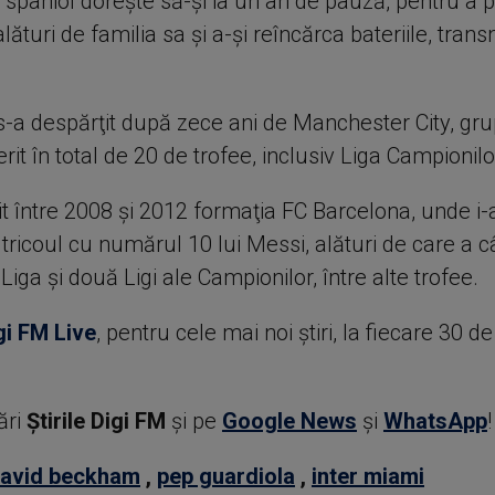
l spaniol doreşte să-şi ia un an de pauză, pentru a 
lături de familia sa şi a-şi reîncărca bateriile, trans
s-a despărţit după zece ani de Manchester City, gr
rit în total de 20 de trofee, inclusiv Liga Campionilo
it între 2008 şi 2012 formaţia FC Barcelona, unde i-
 tricoul cu numărul 10 lui Messi, alături de care a câ
a Liga şi două Ligi ale Campionilor, între alte trofee.
gi FM Live
, pentru cele mai noi știri, la fiecare 30 d
ări
Știrile Digi FM
şi pe
Google News
şi
WhatsApp
!
avid beckham
,
pep guardiola
,
inter miami