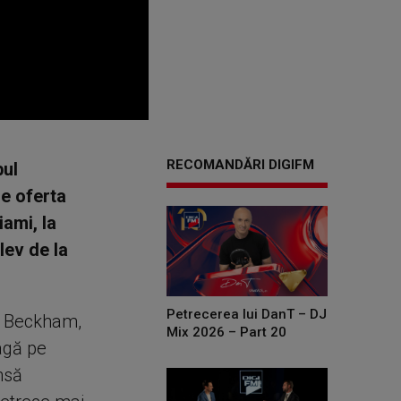
RECOMANDĂRI DIGIFM
bul
de oferta
ami, la
lev de la
Petrecerea lui DanT – DJ
id Beckham,
Mix 2026 – Part 20
ragă pe
nsă