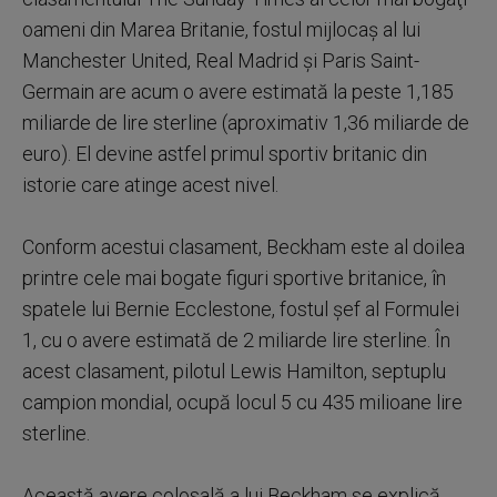
oameni din Marea Britanie, fostul mijlocaş al lui
Manchester United, Real Madrid şi Paris Saint-
Germain are acum o avere estimată la peste 1,185
miliarde de lire sterline (aproximativ 1,36 miliarde de
euro). El devine astfel primul sportiv britanic din
istorie care atinge acest nivel.
Conform acestui clasament, Beckham este al doilea
printre cele mai bogate figuri sportive britanice, în
spatele lui Bernie Ecclestone, fostul şef al Formulei
1, cu o avere estimată de 2 miliarde lire sterline. În
acest clasament, pilotul Lewis Hamilton, septuplu
campion mondial, ocupă locul 5 cu 435 milioane lire
sterline.
Această avere colosală a lui Beckham se explică