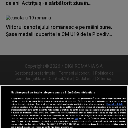
de ani. Actrița și-a sărbătorit ziua în...
Viitorul canotajului românesc e pe mâini bune.
Șase medalii cucerite la CM U19 de la Plovdiv...
Copyright © 2026 / DIGI ROMANIA S.A.
|
|
Gestionați preferințele
Termeni și condiții
Politica de
|
|
|
confidențialitate
Contact/Info
Codul etic
Sitemap
Nouă ne pasă ca datele tale personale să rămână confidențiale
Noi și partenerii noștri
31
stocăm și/sau accesăm informații pe dispozitivul dvs., precum identificatorii cookie unici pentru prelucrarea
Urmărește-ne și pe
datelor cu caracter personal. Puteți accepta sau gestiona alegerile dvs. făcând clic mai jos sau în orice moment, pe pagina cu
politica de confidențialitate. Aceste alegeri vor fi raportate partenerilor noștri și nu vă vor afecta navigarea.
Mai multe detalii
Noi si partenerii nostri (retelele de socializare si agentiile de publicitate partenere, precum si furnizorii nostri de servicii de date
analitice) prelucram date pentru a permite website-ului sa functioneze, pentru a personaliza continutul si anunturile publicitare afisate
in functie de interesele si/sau profilul dvs., pentru a va oferi functionalitati aferente retelelor de socializare si pentru a analiza
traficul pe website. Beneficiati de drepturile prevazute de art. 15-22 din GDPR in legatura cu prelucrarea datelor cu caracter
personal. Aceste drepturi pot fi exercitate prin modalitatea indicata
aici
. Prin click pe “ACCEPT TOATE”, acceptati folosirea
tuturor Tehnologiilor de tip Cookie, care implica inclusiv acceptul dvs. cu privire la stocarea/accesarea informatiilor de catre Vendor-ii
cu care colaboram. Prin click pe “VREAU SA MODIFIC SETARILE INDIVIDUAL” puteti schimba preferintele in mod individual, mai putin
cele legate de cookie strict necesare pentru functionarea website-ului.