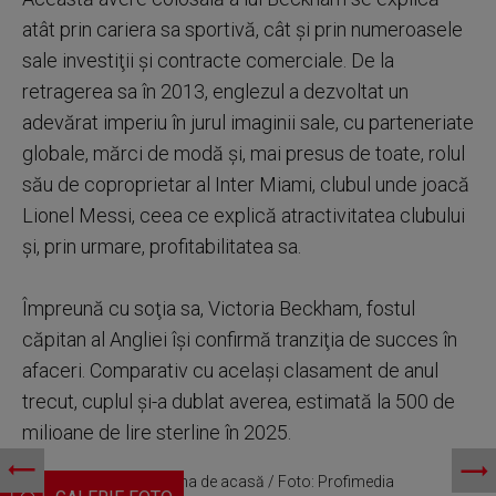
atât prin cariera sa sportivă, cât şi prin numeroasele
sale investiţii şi contracte comerciale. De la
retragerea sa în 2013, englezul a dezvoltat un
adevărat imperiu în jurul imaginii sale, cu parteneriate
globale, mărci de modă şi, mai presus de toate, rolul
său de coproprietar al Inter Miami, clubul unde joacă
Lionel Messi, ceea ce explică atractivitatea clubului
şi, prin urmare, profitabilitatea sa.
Împreună cu soţia sa, Victoria Beckham, fostul
căpitan al Angliei îşi confirmă tranziţia de succes în
afaceri. Comparativ cu acelaşi clasament de anul
trecut, cuplul şi-a dublat averea, estimată la 500 de
milioane de lire sterline în 2025.
David Beckham, la sauna de acasă / Foto: Profimedia