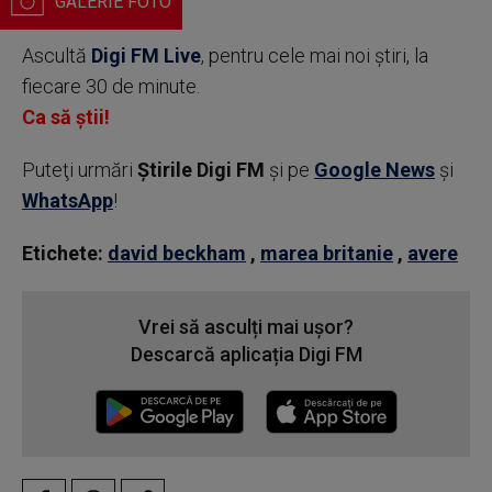
Ascultă
Digi FM Live
, pentru cele mai noi știri, la
fiecare 30 de minute.
Ca să știi!
Puteţi urmări
Știrile Digi FM
şi pe
Google News
şi
WhatsApp
!
Etichete:
david beckham
,
marea britanie
,
avere
Vrei să asculți mai ușor?
Descarcă aplicația Digi FM