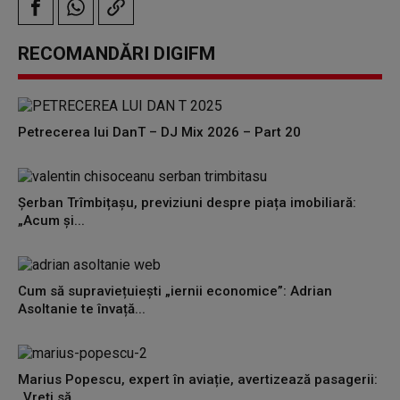
RECOMANDĂRI DIGIFM
Petrecerea lui DanT – DJ Mix 2026 – Part 20
Șerban Trîmbițașu, previziuni despre piața imobiliară:
„Acum și...
Cum să supraviețuiești „iernii economice”: Adrian
Asoltanie te învață...
Marius Popescu, expert în aviație, avertizează pasagerii:
„Vreți să...