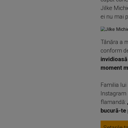
Jilke Mich
ei nu mai 
Tânăra a m
conform dec
invidioasă
moment mag
Familia lui
Instagram a
flamandă:
bucură-te 
Setarile t