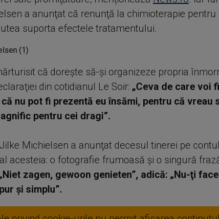
ielsen a anunţat că renunţă la chimioterapie pentru 
putea suporta efectele tratamentului.
ărturisit că doreşte să-şi organizeze propria înmo
laraţiei din cotidianul Le Soir:
„Ceva de care voi f
 că nu pot fi prezentă eu însămi, pentru că vreau s
nific pentru cei dragi”.
 Jilke Michielsen a anunţat decesul tinerei pe contu
l acesteia: o fotografie frumoasă şi o singură frază
„Niet zagen, gewoon genieten”, adică: „Nu-ţi face g
pur şi simplu”.
ale privind cookie-urile nu permit afisarea continutul