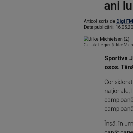
ani l
Articol scris de
Digi FM
Data publicării:
16.05.2
Ciclista belgiană Jilke Mich
Sportiva J
osos. Tână
Considerată
naţionale, 
campioană l
campioană
Însă, în ur
capăt cari