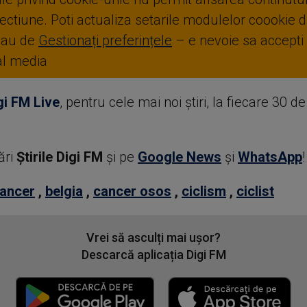
ctiune. Poti actualiza setarile modulelor coookie di
sau de
Gestionați preferințele
– e nevoie sa accepti
ial media
gi FM Live
, pentru cele mai noi știri, la fiecare 30 d
ări
Știrile Digi FM
şi pe
Google News
şi
WhatsApp
!
ancer
,
belgia
,
cancer osos
,
ciclism
,
ciclist
Vrei să asculți mai ușor?
Descarcă aplicația Digi FM