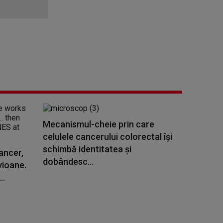
Mecanismul-cheie prin care
celulele cancerului colorectal îşi
schimbă identitatea şi
ancer,
dobândesc...
vioane.
..