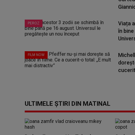
Giannic
Viața 
PEROZ
în bine
Universu
Michell
FILM NOW
dorește
cucerit
ULTIMELE ȘTIRI DIN MATINAL