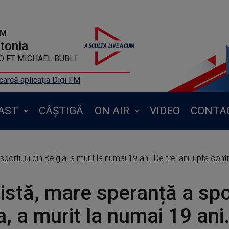
FM
ntonia
T MICHAEL BUBLE - Spicy Margarita
arcă aplicația Digi FM
AST
CÂȘTIGĂ
ON AIR
VIDEO
CONTA
sportului din Belgia, a murit la numai 19 ani. De trei ani lupta co
listă, mare speranță a spo
a, a murit la numai 19 ani.