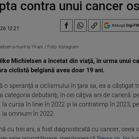
upta contra unui cancer o
Adaugă
Digi FM
026 12:21
ielsen a murit la 19 ani. / Foto: Instagram
ilke Michielsen a încetat din viaţă, în urma unui c
ra ciclistă belgiană avea doar 19 ani.
 o speranţă a ciclismului în ţara sa, ea a câştigat tre
la categoria debutanţi, în cei câţiva ani de carieră: p
a cursa în linie în 2022 şi la contratimp în 2023; pe
 la omnium în 2022.
mă cu trei ani, a fost diagnosticată cu cancer, ceea 
erei sale promiţătoare, menționează
News.ro
. Iar l