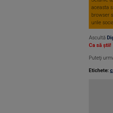
aceasta se
browser 
urile soc
Ascultă
Di
Ca să știi!
Puteţi urm
Etichete:
c