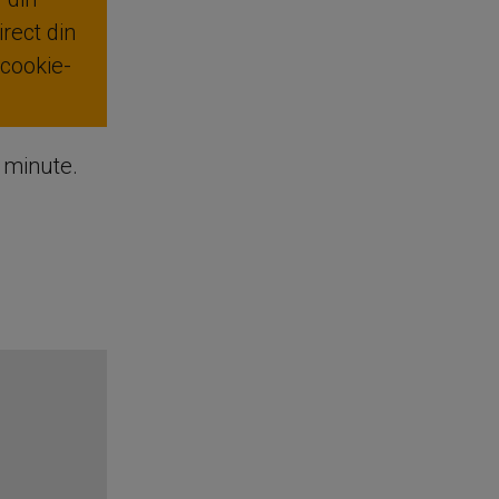
rect din
 cookie-
e minute.