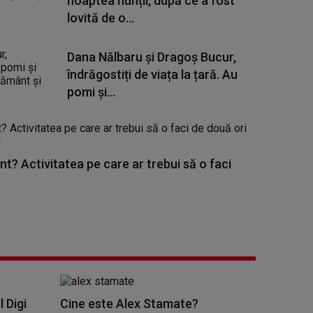
noaptea nunții, după ce a fost
lovită de o...
Dana Nălbaru și Dragoș Bucur,
îndrăgostiți de viața la țară. Au
pomi și...
nt? Activitatea pe care ar trebui să o faci
l Digi
Cine este Alex Stamate?