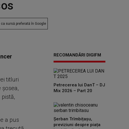
sos
ca sursă preferată în Google
RECOMANDĂRI DIGIFM
ancer
i titluri
Petrecerea lui DanT – DJ
e şosea,
Mix 2026 – Part 20
 pistă,
ce a pus
Șerban Trîmbițașu,
previziuni despre piața
una trecută,