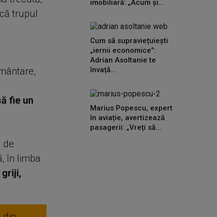
imobiliară: „Acum și...
că trupul
Cum să supraviețuiești
„iernii economice”:
Adrian Asoltanie te
rmântare,
învață...
i
ă fie un
Marius Popescu, expert
în aviație, avertizează
pasagerii: „Vreți să...
l de
, în limba
riji,
 din