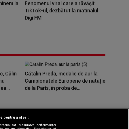
minem la
Fenomenul viral care a răvășit
TikTok-ul, dezbătut la matinalul
Digi FM
c, Călin
Cătălin Preda, medalie de aur la
nu
Campionatele Europene de natație
ea...
de la Paris, în proba de...
le pentru a oferi:
 personalizat. Măsurarea performanței
|
odul etic
Sitemap
de pe un dispozitiv. Dezvoltarea și