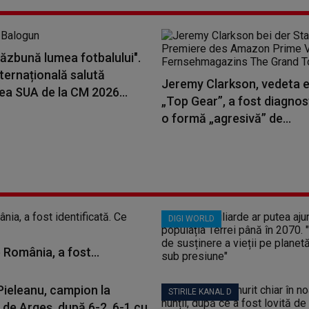
răzbună lumea fotbalului".
ternațională salută
Jeremy Clarkson, vedeta e
ea SUA de la CM 2026...
„Top Gear”, a fost diagnos
o formă „agresivă” de...
DIGI WORLD
 România, a fost...
Pieleanu, campion la
STIRILE KANAL D
 de Argeș, după 6-2, 6-1 cu