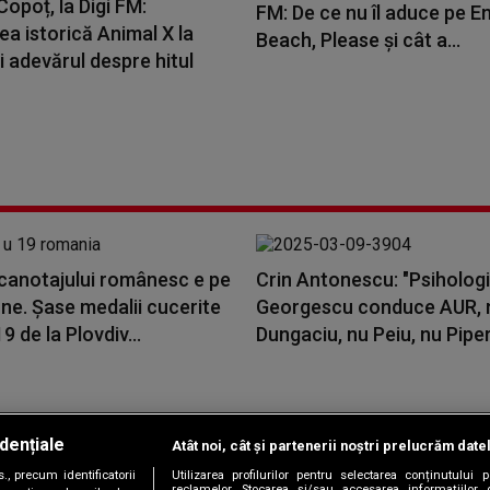
opoț, la Digi FM:
FM: De ce nu îl aduce pe E
a istorică Animal X la
Beach, Please și cât a...
i adevărul despre hitul
 canotajului românesc e pe
Crin Antonescu: "Psihologi
ne. Șase medalii cucerite
Georgescu conduce AUR, 
9 de la Plovdiv...
Dungaciu, nu Peiu, nu Piper
dențiale
Atât noi, cât și partenerii noștri prelucrăm date
Copyright © 2026 / DIGI ROMANIA S.A.
, precum identificatorii
Utilizarea profilurilor pentru selectarea conținutului
|
|
|
|
țele
Termeni și condiții
Politica de confidențialitate
Contact/Info
C
reclamelor. Stocarea și/sau accesarea informațiilor 