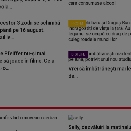
ola...
acestor 3 zodii se schimbă
PROFM
 până pe 16 august.
l le...
e Pfeiffer nu-și mai
DIGI LIFE
 să joace în filme. Ce a
-o...
Vrei să îmbătrânești mai le
de...
Selly, dezvăluiri la matinalu