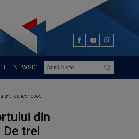
CT
NEWSIC
ntra unui cancer osos
rtului din
 De trei