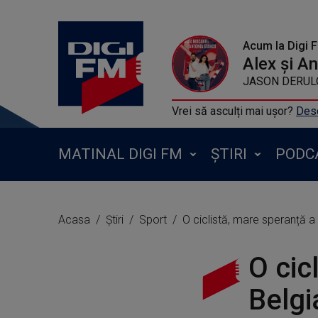
Acum la Digi 
Alex și A
JASON DERULO F
Vrei să asculți mai ușor?
Desc
MATINAL DIGI FM
ȘTIRI
PODC
Acasa
Știri
Sport
O ciclistă, mare speranță a 
O cic
Belgi