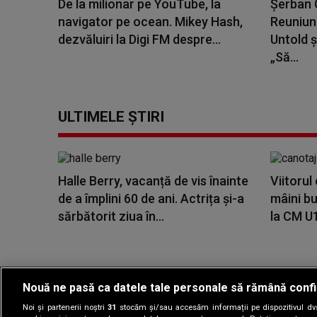
De la milionar pe YouTube, la
Șerban C
navigator pe ocean. Mikey Hash,
Reuniune
dezvăluiri la Digi FM despre...
Untold ș
„Să...
ULTIMELE ȘTIRI
Halle Berry, vacanță de vis înainte
Viitorul
de a împlini 60 de ani. Actrița și-a
mâini bu
sărbătorit ziua în...
la CM U1
Nouă ne pasă ca datele tale personale să rămână confi
Noi și partenerii noștri
31
stocăm și/sau accesăm informații pe dispozitivul dvs.
Gestionați preferin