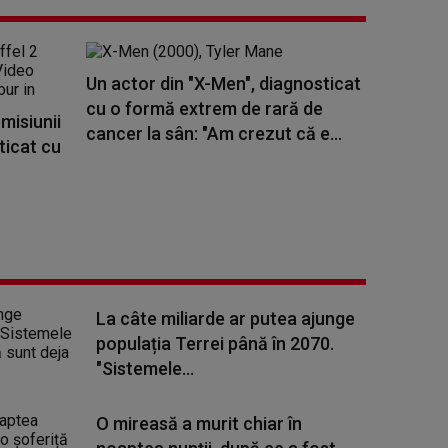
Un actor din "X-Men", diagnosticat
cu o formă extrem de rară de
misiunii
cancer la sân: "Am crezut că e...
ticat cu
La câte miliarde ar putea ajunge
populația Terrei până în 2070.
"Sistemele...
O mireasă a murit chiar în