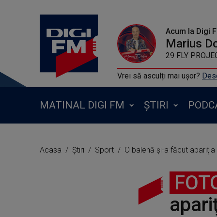
Acum la Digi 
Marius D
29 FLY PROJEC
Vrei să asculți mai ușor?
Desc
MATINAL DIGI FM
ȘTIRI
PODC
Acasa
Știri
Sport
O balenă şi-a făcut apariţia 
FOT
apari