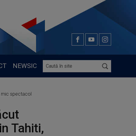
CT
NEWSIC
un mic spectacol
ăcut
n Tahiti,