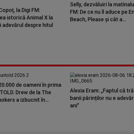
Selly, dezvăluiri la matinalu
opoț, la Digi FM:
FM: De ce nu îl aduce pe E
a istorică Animal X la
Beach, Please și cât a...
i adevărul despre hitul
20.000 de oameni în prima
Alexia Eram: „Faptul că tr
NTOLD. Drew de la The
banii părinților nu e adevă
kers a izbucnit în...
ani"