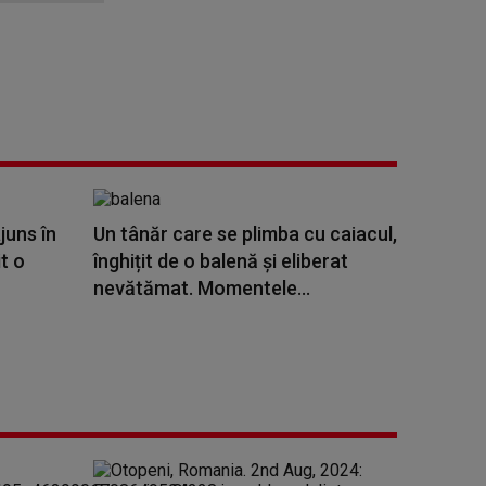
juns în
Un tânăr care se plimba cu caiacul,
t o
înghițit de o balenă și eliberat
nevătămat. Momentele...