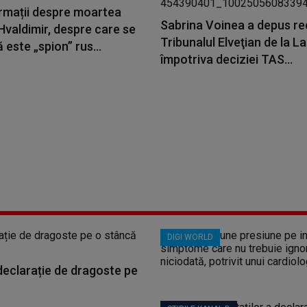
ormații despre moartea
Sabrina Voinea a depus re
Hvaldimir, despre care se
Tribunalul Elveţian de la 
 este „spion” rus...
împotriva deciziei TAS...
DIGI WORLD
 declarație de dragoste pe