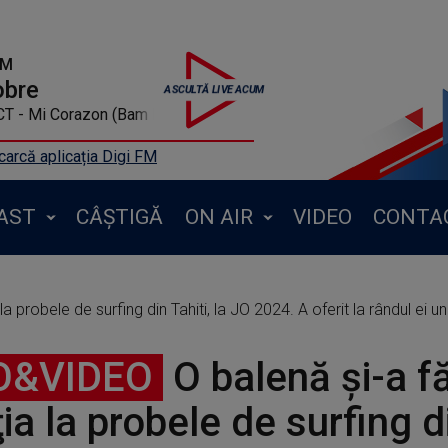
FM
obre
T - Mi Corazon (Bam Bam Bam) Digi Fm
arcă aplicația Digi FM
AST
CÂȘTIGĂ
ON AIR
VIDEO
CONTA
la probele de surfing din Tahiti, la JO 2024. A oferit la rândul ei 
O&VIDEO
O balenă şi-a f
ţia la probele de surfing di