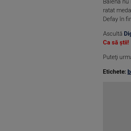
Balena nu 
ratat meda
Defay în f
Ascultă
Di
Ca să știi!
Puteţi urm
Etichete:
b