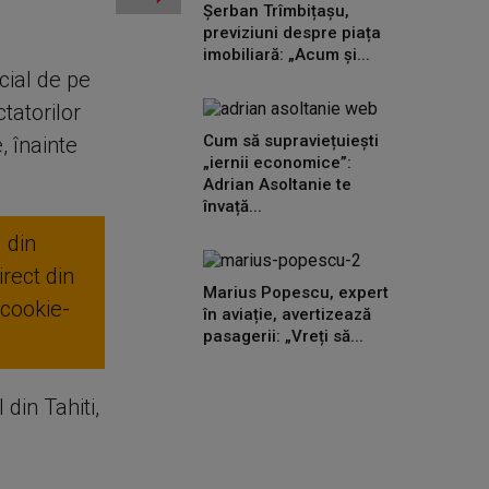
Șerban Trîmbițașu,
previziuni despre piața
imobiliară: „Acum și...
cial de pe
tatorilor
Cum să supraviețuiești
, înainte
„iernii economice”:
Adrian Asoltanie te
învață...
 din
rect din
Marius Popescu, expert
 cookie-
în aviație, avertizează
pasagerii: „Vreți să...
din Tahiti,