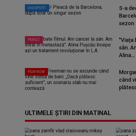
S-a dec
DIGISPORT
Barcel
sezon
"Viața 
PEROZ
sân. A
Alina...
Morgan
FILM NOW
când v
plătesc
ULTIMELE ȘTIRI DIN MATINAL