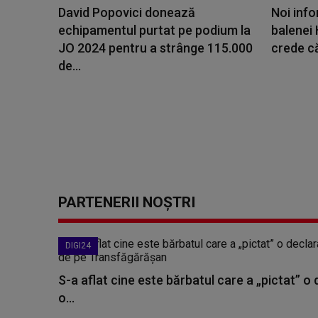
David Popovici donează
Noi inf
echipamentul purtat pe podium la
balenei 
JO 2024 pentru a strânge 115.000
crede că
de...
PARTENERII NOȘTRI
DIGI24
S-a aflat cine este bărbatul care a „pictat” o
o...