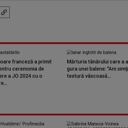
oare franceză a primit
Mărturia tânărului care a a
pentru ceremonia de
gura unei balene: "Am simţi
ere a JO 2024 cu o
textură vâscoasă...
e...