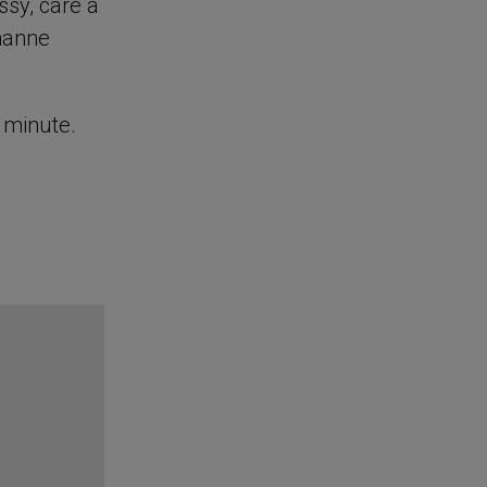
ssy, care a
ohanne
e minute.