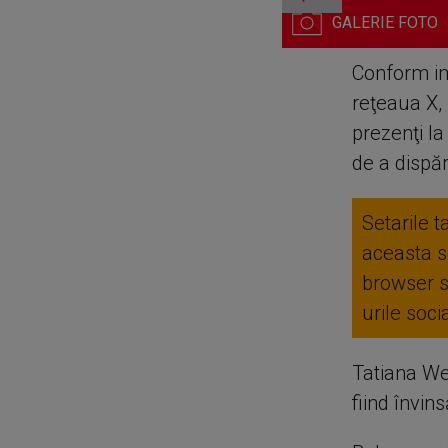
O balenă şi-a făcut apariţia
Conform im
reţeaua X, 
prezenţi l
de a dispăr
Setarile t
aceasta se
browser 
urile soc
Tatiana We
fiind învin