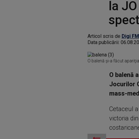
la JO
spect
Articol scris de
Digi FM
Data publicării:
06.08.2
O balenă şi-a făcut apariţia
O balenă a
Jocurilor 
mass-medi
Cetaceul a 
victoria di
costarican