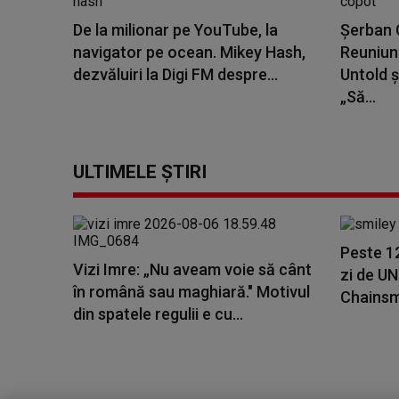
De la milionar pe YouTube, la
Șerban C
navigator pe ocean. Mikey Hash,
Reuniune
dezvăluiri la Digi FM despre...
Untold ș
„Să...
ULTIMELE ȘTIRI
Peste 1
Vizi Imre: „Nu aveam voie să cânt
zi de U
în română sau maghiară." Motivul
Chainsmo
din spatele regulii e cu...