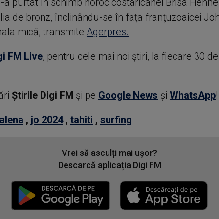
i-a purtat în schimb noroc costaricanei Brisa Henne
lia de bronz, înclinându-se în faţa franţuzoaicei J
inala mică, transmite
Agerpres.
gi FM Live
, pentru cele mai noi știri, la fiecare 30 d
ări
Știrile Digi FM
şi pe
Google News
şi
WhatsApp
!
alena
,
jo 2024
,
tahiti
,
surfing
Vrei să asculți mai ușor?
Descarcă aplicația Digi FM