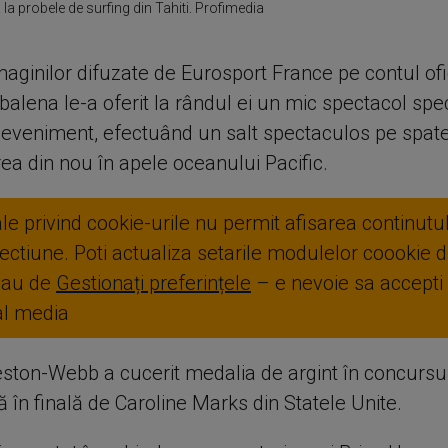
 la probele de surfing din Tahiti. Profimedia
aginilor difuzate de Eurosport France pe contul ofi
balena le-a oferit la rândul ei un mic spectacol spec
a eveniment, efectuând un salt spectaculos pe spate
ea din nou în apele oceanului Pacific.
ale privind cookie-urile nu permit afisarea continutul
ctiune. Poti actualiza setarile modulelor coookie di
sau de
Gestionați preferințele
– e nevoie sa accepti
ial media
ston-Webb a cucerit medalia de argint în concursul 
să în finală de Caroline Marks din Statele Unite.