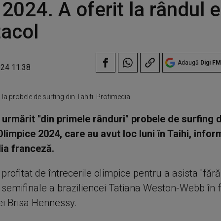
 2024. A oferit la rândul e
acol
Adaugă
Digi FM
024 11:38
 la probele de surfing din Tahiti. Profimedia
 urmărit "din primele rânduri" probele de surfing 
Olimpice 2024, care au avut loc luni în Taihi, info
a franceză.
profitat de întrecerile olimpice pentru a asista ''fără 
n semifinale a braziliencei Tatiana Weston-Webb în 
ei Brisa Hennessy.