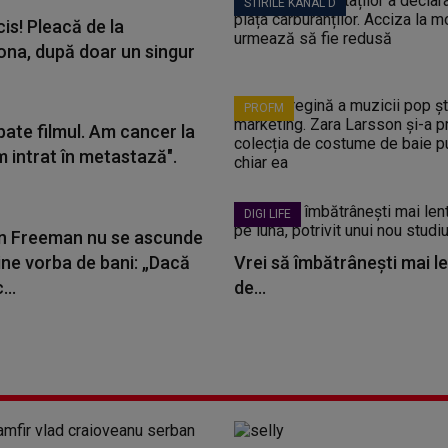
STIRILE KANAL D
is! Pleacă de la
ona, după doar un singur
PROFM
bate filmul. Am cancer la
m intrat în metastază".
DIGI LIFE
 Freeman nu se ascunde
ine vorba de bani: „Dacă
Vrei să îmbătrânești mai le
...
de...