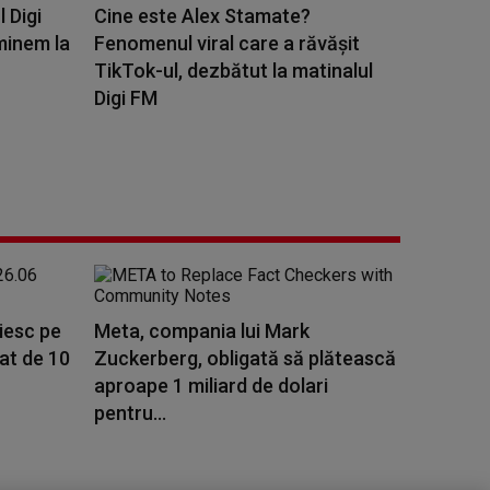
l Digi
Cine este Alex Stamate?
minem la
Fenomenul viral care a răvășit
TikTok-ul, dezbătut la matinalul
Digi FM
ăiesc pe
Meta, compania lui Mark
rat de 10
Zuckerberg, obligată să plătească
aproape 1 miliard de dolari
pentru...