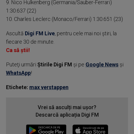
9. Nico Hulkenberg (Germania/Sauber-Ferrari)
1:30.637 (22)
10. Charles Leclerc (Monaco/Ferrari) 1:30.651 (23)
Ascultă
Digi FM Live
, pentru cele mai noi știri, la
fiecare 30 de minute.
Ca să știi!
Puteţi urmări
Știrile Digi FM
şi pe
Google News
şi
WhatsApp
!
Etichete:
max verstappen
Vrei să asculți mai ușor?
Descarcă aplicația Digi FM