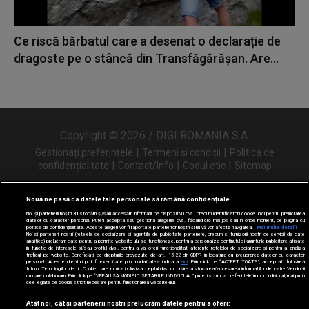
Ce riscă bărbatul care a desenat o declarație de
dragoste pe o stâncă din Transfăgărășan. Are...
Copyright © 2026 / DIGI ROMANIA S.A.
|
|
Gestionați preferințele
Termeni și condiții
Politica de
|
|
|
confidențialitate
Contact/Info
Codul etic
Sitemap
Nouă ne pasă ca datele tale personale să rămână confidențiale
Noi și partenerii noștri
31
stocăm și/sau accesăm informații pe dispozitivul dvs., precum identificatorii cookie unici pentru prelucrarea
Urmărește-ne și pe
datelor cu caracter personal. Puteți accepta sau gestiona alegerile dvs. făcând clic mai jos sau în orice moment, pe pagina cu
politica de confidențialitate. Aceste alegeri vor fi raportate partenerilor noștri și nu vă vor afecta navigarea.
Mai multe detalii
Noi si partenerii nostri (retelele de socializare si agentiile de publicitate partenere, precum si furnizorii nostri de servicii de date
analitice) prelucram date pentru a permite website-ului sa functioneze, pentru a personaliza continutul si anunturile publicitare afisate
in functie de interesele si/sau profilul dvs., pentru a va oferi functionalitati aferente retelelor de socializare si pentru a analiza
traficul pe website. Beneficiati de drepturile prevazute de art. 15-22 din GDPR in legatura cu prelucrarea datelor cu caracter
personal. Aceste drepturi pot fi exercitate prin modalitatea indicata
aici
. Prin click pe “ACCEPT TOATE”, acceptati folosirea
tuturor Tehnologiilor de tip Cookie, care implica inclusiv acceptul dvs. cu privire la stocarea/accesarea informatiilor de catre Vendor-ii
cu care colaboram. Prin click pe “VREAU SA MODIFIC SETARILE INDIVIDUAL” puteti schimba preferintele in mod individual, mai putin
cele legate de cookie strict necesare pentru functionarea website-ului.
Atât noi, cât și partenerii noștri prelucrăm datele pentru a oferi: