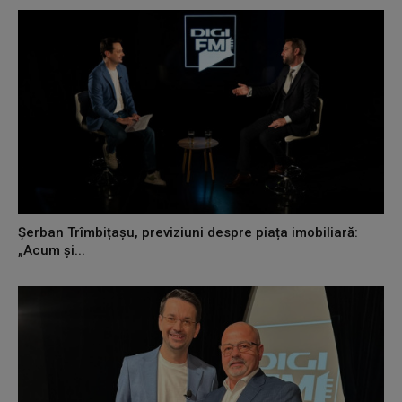
Șerban Trîmbițașu, previziuni despre piața imobiliară:
„Acum și...