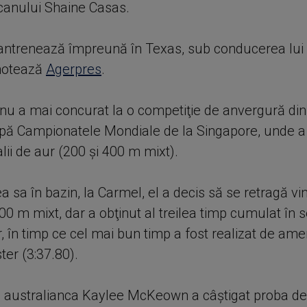
canului Shaine Casas.
e antrenează împreună în Texas, sub conducerea lui
notează
Agerpres
.
u a mai concurat la o competiţie de anvergură din
pă Campionatele Mondiale de la Singapore, unde a 
ii de aur (200 şi 400 m mixt).
a sa în bazin, la Carmel, el a decis să se retragă vin
0 m mixt, dar a obţinut al treilea timp cumulat în se
, în timp ce cel mai bun timp a fost realizat de ame
ter (3:37.80).
, australianca Kaylee McKeown a câştigat proba d