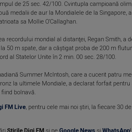
timpul de 25 sec. 42/100. Cvintupla campioană olim
două medalii de aur la Mondialele de la Singapore, 
trioata sa Mollie O'Callaghan.
ea recordului mondial al distanţei, Regan Smith, a d
a 50 m spate, dar a câştigat proba de 200 m fluture
rd al Statelor Unite în 2 min. 00 sec. 28/100.
adiană Summer McIntosh, care a cucerit patru med
ronz la ultimele Mondiale, a declarat forfait pentru
 fiind bolnavă.
gi FM Live
, pentru cele mai noi știri, la fiecare 30 d
ări
Știrile Digi FM
şi pe
Google News
şi
WhatsApp
!