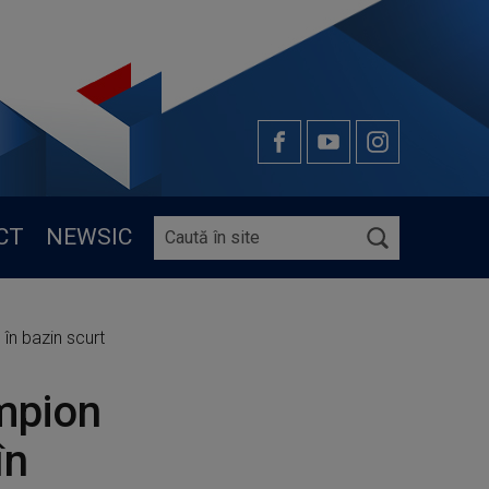
CT
NEWSIC
în bazin scurt
mpion
în