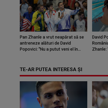
Pan Zhanle a vrut neapărat să se
David Po
antreneze alături de David
România
Popovici: "Nu a putut veni el în...
Zhanle: 
TE-AR PUTEA INTERESA ȘI