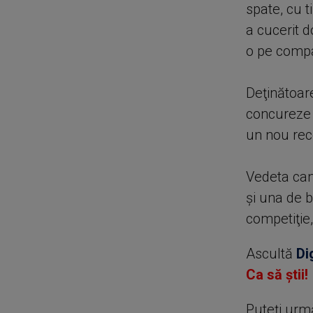
spate, cu 
a cucerit 
o pe compa
Deţinătoar
concureze l
un nou reco
Vedeta can
şi una de b
competiţie,
Ascultă
Di
Ca să știi!
Puteţi urm