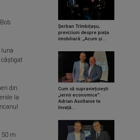
 Bob
Șerban Trîmbițașu,
previziuni despre piața
imobiliară: „Acum și...
 luna
câştigat
eri din
Cum să supraviețuiești
„iernii economice”:
riile la
Adrian Asoltanie te
ricanul
învață...
e 50 m