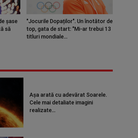
de şase
"Jocurile Dopaților". Un înotător de
ză să
top, gata de start: "Mi-ar trebui 13
titluri mondiale...
Așa arată cu adevărat Soarele.
Cele mai detaliate imagini
realizate...