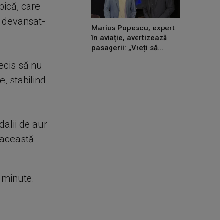
pică, care
a devansat-
Marius Popescu, expert
în aviație, avertizează
pasagerii: „Vreți să...
ecis să nu
, stabilind
alii de aur
 această
e minute.