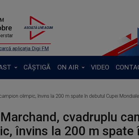
FM
obre
erstar
arcă aplicația Digi FM
AST
CÂȘTIGĂ
ON AIR
VIDEO
CONTA
mpion olimpic, învins la 200 m spate în debutul Cupei Mondiale 
 Marchand, cvadruplu ca
ic, învins la 200 m spate 