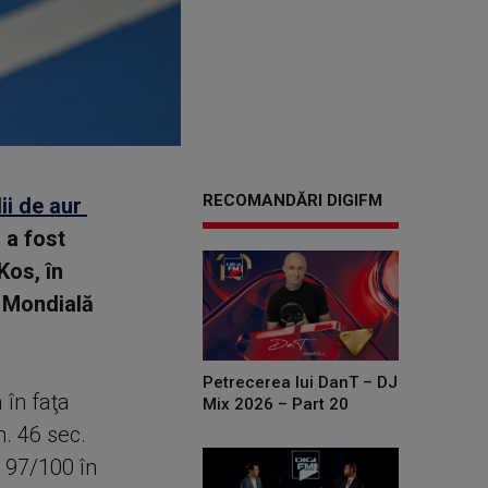
RECOMANDĂRI DIGIFM
ii de aur
 a fost
Kos, în
 Mondială
Petrecerea lui DanT – DJ
 în faţa
Mix 2026 – Part 20
n. 46 sec.
. 97/100 în