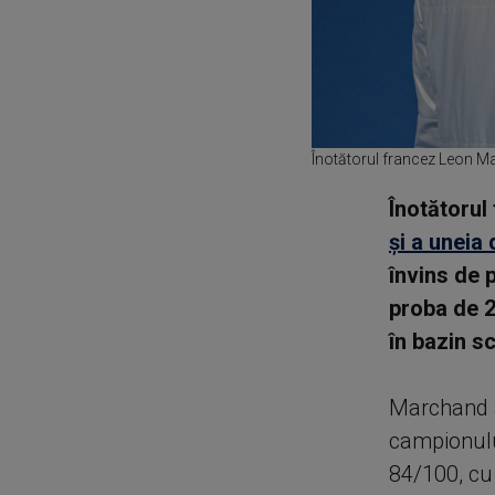
Înotătorul francez Leon M
Înotătoru
și a uneia
învins de 
proba de 
în bazin s
Marchand a
campionului
84/100, cu