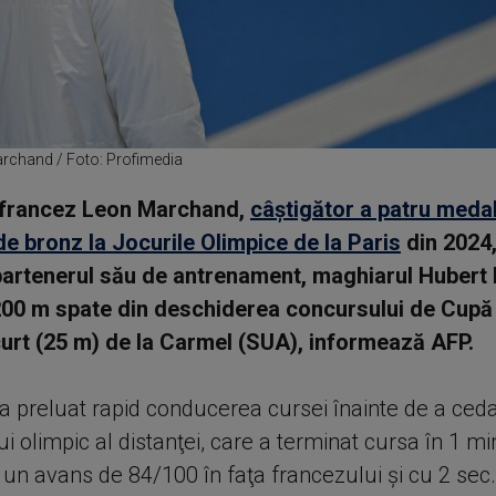
archand / Foto: Profimedia
l francez Leon Marchand,
câştigător a patru medal
 de bronz la Jocurile Olimpice de la Paris
din 2024,
partenerul său de antrenament, maghiarul Hubert 
200 m spate din deschiderea concursului de Cupă
curt (25 m) de la Carmel (SUA), informează AFP.
 preluat rapid conducerea cursei înainte de a ceda
 olimpic al distanţei, care a terminat cursa în 1 mi
 un avans de 84/100 în faţa francezului şi cu 2 sec