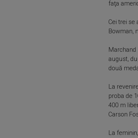
faţa ameri
Cei trei s
Bowman, 
Marchand n
august, du
două medal
La revenire
proba de 10
400 m liber
Carson Fos
La feminin