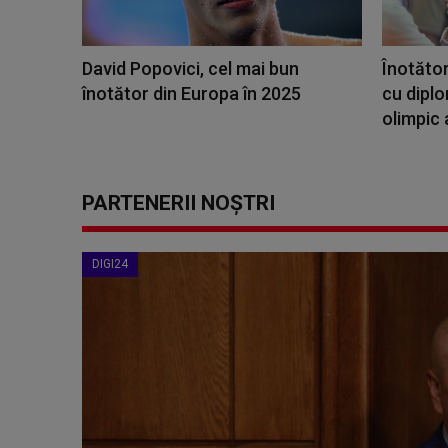
David Popovici, cel mai bun
Înotăto
înotător din Europa în 2025
cu diplo
olimpic 
PARTENERII NOȘTRI
DIGI24