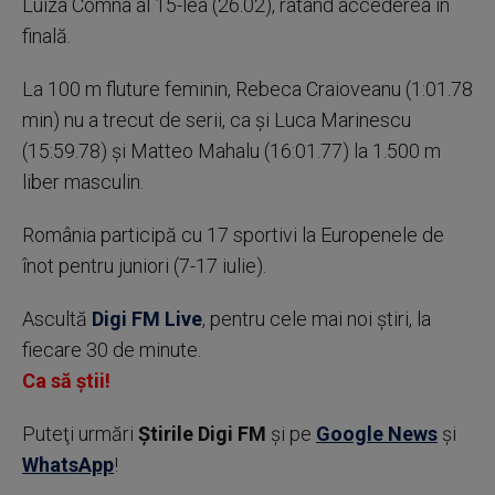
Luiza Comna al 15-lea (26.02), ratând accederea în
finală.
La 100 m fluture feminin, Rebeca Craioveanu (1:01.78
min) nu a trecut de serii, ca şi Luca Marinescu
(15:59.78) şi Matteo Mahalu (16:01.77) la 1.500 m
liber masculin.
România participă cu 17 sportivi la Europenele de
înot pentru juniori (7-17 iulie).
Ascultă
Digi FM Live
, pentru cele mai noi știri, la
fiecare 30 de minute.
Ca să știi!
Puteţi urmări
Știrile Digi FM
şi pe
Google News
şi
WhatsApp
!