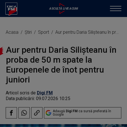
Acasa
Știri
Sport
Aur pentru Daria Silişteanu în proba de 50 m spate la Europenele de înot pentru juniori
Aur pentru Daria Silişteanu în
proba de 50 m spate la
Europenele de înot pentru
juniori
Articol scris de
Digi FM
Data publicării:
09.07.2026 10:25
Adaugă
Digi FM
ca sursă preferată în
Google