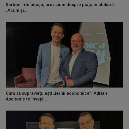
Șerban Trîmbițașu, previziuni despre piața imobiliară:
„Acum și...
Cum să supraviețuiești „iernii economice”: Adrian
Asoltanie te învață...