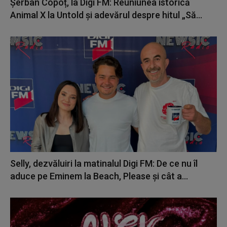
Șerban Copoț, la Digi FM: Reuniunea istorică
Animal X la Untold și adevărul despre hitul „Să...
Selly, dezvăluiri la matinalul Digi FM: De ce nu îl
aduce pe Eminem la Beach, Please și cât a...