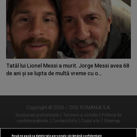
Tatăl lui Lionel Messi a murit. Jorge Messi avea 68
de ani și se lupta de multă vreme cu o...
Copyright © 2026 / DIGI ROMANIA S.A.
|
|
Gestionați preferințele
Termeni și condiții
Politica de
|
|
|
confidențialitate
Contact/Info
Codul etic
Sitemap
Nouă ne pasă ca datele tale personale să rămână confidențiale