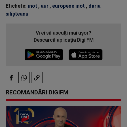
Etichete:
inot
,
aur
,
europene inot
,
daria
silişteanu
Vrei să asculți mai ușor?
Descarcă aplicația Digi FM
RECOMANDĂRI DIGIFM