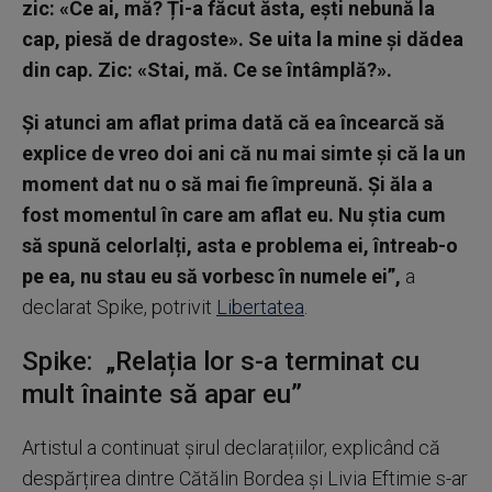
zic: «Ce ai, mă? Ți-a făcut ăsta, ești nebună la
cap, piesă de dragoste». Se uita la mine și dădea
din cap. Zic: «Stai, mă. Ce se întâmplă?».
Și atunci am aflat prima dată că ea încearcă să
explice de vreo doi ani că nu mai simte și că la un
moment dat nu o să mai fie împreună. Și ăla a
fost momentul în care am aflat eu. Nu știa cum
să spună celorlalți, asta e problema ei, întreab-o
pe ea, nu stau eu să vorbesc în numele ei”,
a
declarat Spike, potrivit
Libertatea
.
Spike: „Relația lor s-a terminat cu
mult înainte să apar eu”
Artistul a continuat șirul declarațiilor, explicând că
despărțirea dintre Cătălin Bordea și Livia Eftimie s-ar