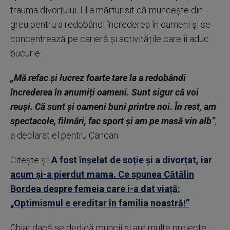
trauma divorțului. El a mărturisit că muncește din
greu pentru a redobândi încrederea în oameni și se
concentrează pe carieră și activitățile care îi aduc
bucurie.
„Mă refac și lucrez foarte tare la a redobândi
încrederea în anumiți oameni. Sunt sigur că voi
reuși. Că sunt și oameni buni printre noi. În rest, am
spectacole, filmări, fac sport și am pe masă vin alb”
,
a declarat el pentru Cancan.
Citește și:
A fost înșelat de soție și a divorțat, iar
acum și-a pierdut mama. Ce spunea Cătălin
Bordea despre femeia care i-a dat viață:
„Optimismul e ereditar în familia noastră!”
Chiar dacă se dedică muncii și are multe proiecte,