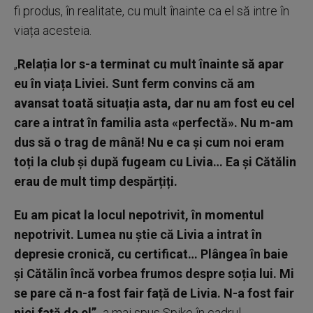
fi produs, în realitate, cu mult înainte ca el să intre în
viața acesteia.
„
Relația lor s-a terminat cu mult înainte să apar
eu în viața Liviei. Sunt ferm convins că am
avansat toată situația asta, dar nu am fost eu cel
care a intrat în familia asta «perfectă». Nu m-am
dus să o trag de mână! Nu e ca și cum noi eram
toți la club și după fugeam cu Livia… Ea și Cătălin
erau de mult timp despărțiți.
Eu am picat la locul nepotrivit, în momentul
nepotrivit. Lumea nu știe că Livia a intrat în
depresie cronică, cu certificat… Plângea în baie
și Cătălin încă vorbea frumos despre soția lui. Mi
se pare că n-a fost fair față de Livia. N-a fost fair
nici față de el”,
a mai spus Spike în cadrul