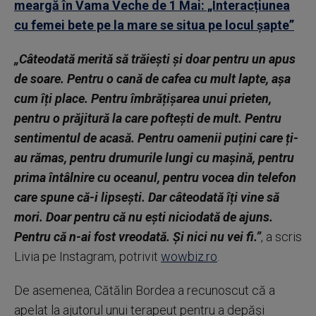
meargă în Vama Veche de 1 Mai: „Interacțiunea
cu femei bete pe la mare se situa pe locul șapte”
„Câteodată merită să trăiești și doar pentru un apus
de soare. Pentru o cană de cafea cu mult lapte, așa
cum îți place. Pentru îmbrățișarea unui prieten,
pentru o prăjitură la care poftești de mult. Pentru
sentimentul de acasă. Pentru oamenii puțini care ți-
au rămas, pentru drumurile lungi cu mașină, pentru
prima întâlnire cu oceanul, pentru vocea din telefon
care spune că-i lipsești. Dar câteodată îți vine să
mori. Doar pentru că nu ești niciodată de ajuns.
Pentru că n-ai fost vreodată. Și nici nu vei fi.”
, a scris
Livia pe Instagram, potrivit
wowbiz.ro
.
De asemenea, Cătălin Bordea a recunoscut că a
apelat la ajutorul unui terapeut pentru a depăși