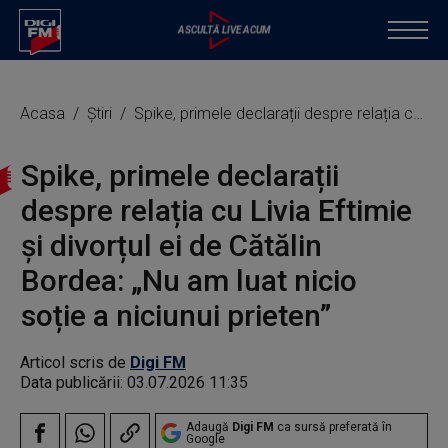
Acasa
Știri
Spike, primele declarații despre relația cu Livia Eftimie și divorțul ei de Cătălin Bordea: „Nu am luat nicio soție a niciunui prieten”
Spike, primele declarații
despre relația cu Livia Eftimie
și divorțul ei de Cătălin
Bordea: „Nu am luat nicio
soție a niciunui prieten”
Articol scris de
Digi FM
Data publicării:
03.07.2026 11:35
Adaugă
Digi FM
ca sursă preferată în
Google