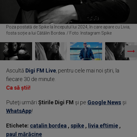
Poza postată de Spike la începutul lui 2024, în care apare cu Livia,
fosta soție a lui Cătălin Bordea. / Foto: Instagram Spike
Ascultă
Digi FM Live
, pentru cele mai noi știri, la
fiecare 30 de minute.
Ca să știi!
Puteţi urmări
Știrile Digi FM
şi pe
Google News
şi
WhatsApp
!
Etichete:
catalin bordea
,
spike
,
livia eftimie
,
paul mărăcine