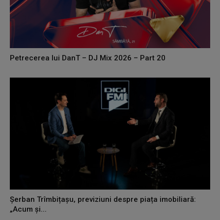
Petrecerea lui DanT – DJ Mix 2026 – Part 20
Șerban Trîmbițașu, previziuni despre piața imobiliară:
„Acum și...