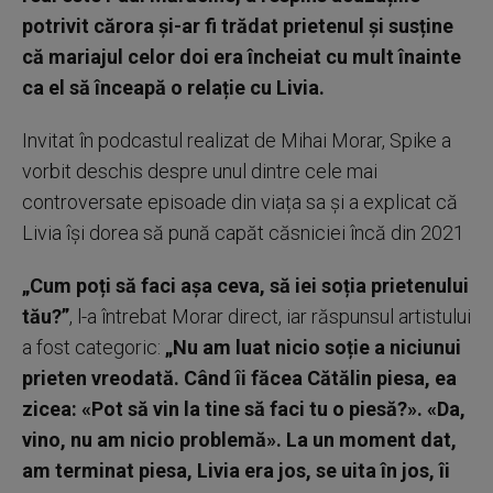
potrivit cărora și-ar fi trădat prietenul și susține
că mariajul celor doi era încheiat cu mult înainte
ca el să înceapă o relație cu Livia.
Invitat în podcastul realizat de Mihai Morar, Spike a
vorbit deschis despre unul dintre cele mai
controversate episoade din viața sa și a explicat că
Livia își dorea să pună capăt căsniciei încă din 2021
„Cum poți să faci așa ceva, să iei soția prietenului
tău?”
, l-a întrebat Morar direct, iar răspunsul artistului
a fost categoric:
„Nu am luat nicio soție a niciunui
prieten vreodată. Când îi făcea Cătălin piesa, ea
zicea: «Pot să vin la tine să faci tu o piesă?». «Da,
vino, nu am nicio problemă». La un moment dat,
am terminat piesa, Livia era jos, se uita în jos, îi