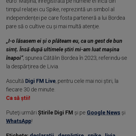
euro. Mașina, înregistrată pe numele ei încă din
timpul relației cu Spike, reprezintă un simbol al
independenței pe care fosta parteneră a lui Bordea
pare să o cultive cu și mai multă atenție.
„I-o lăsasem ei și o plăteam eu, ca un gest de bun
simț. Însă după ultimele știri mi-am luat mașina
înapoi”
, spunea Cătălin Bordea în 2023, referindu-se
la despărțirea de Livia.
Ascultă
Digi FM Live
, pentru cele mai noi știri, la
fiecare 30 de minute.
Ca să știi!
Puteţi urmări
Știrile Digi FM
şi pe
Google News
şi
WhatsApp
!
Etichete:
declaratii
,
despărțire
,
spike
,
livia