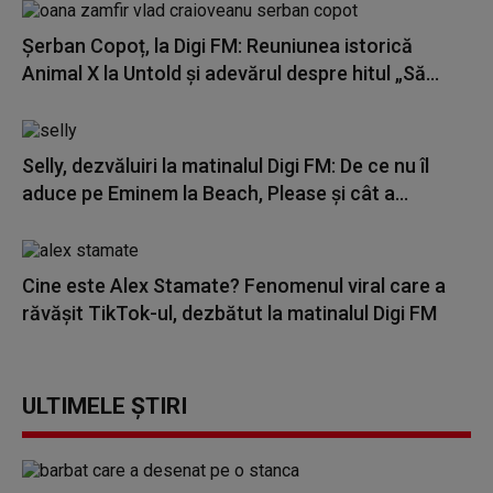
Șerban Copoț, la Digi FM: Reuniunea istorică
Animal X la Untold și adevărul despre hitul „Să...
Selly, dezvăluiri la matinalul Digi FM: De ce nu îl
aduce pe Eminem la Beach, Please și cât a...
Cine este Alex Stamate? Fenomenul viral care a
răvășit TikTok-ul, dezbătut la matinalul Digi FM
ULTIMELE ȘTIRI