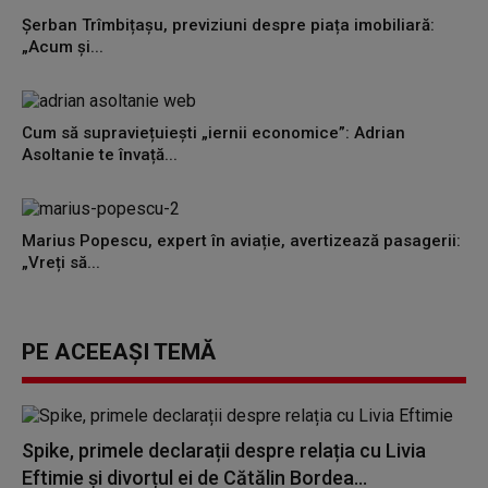
Șerban Trîmbițașu, previziuni despre piața imobiliară:
„Acum și...
Cum să supraviețuiești „iernii economice”: Adrian
Asoltanie te învață...
Marius Popescu, expert în aviație, avertizează pasagerii:
„Vreți să...
PE ACEEAȘI TEMĂ
Spike, primele declarații despre relația cu Livia
Eftimie și divorțul ei de Cătălin Bordea...