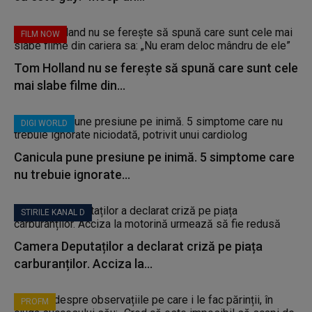
FILM NOW
Tom Holland nu se ferește să spună care sunt cele
mai slabe filme din...
DIGI WORLD
Canicula pune presiune pe inimă. 5 simptome care
nu trebuie ignorate...
STIRILE KANAL D
Camera Deputaților a declarat criză pe piața
carburanților. Acciza la...
PROFM