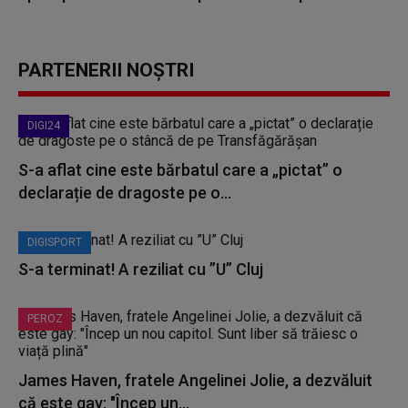
PARTENERII NOȘTRI
DIGI24
S-a aflat cine este bărbatul care a „pictat” o
declarație de dragoste pe o...
DIGISPORT
S-a terminat! A reziliat cu ”U” Cluj
PEROZ
James Haven, fratele Angelinei Jolie, a dezvăluit
că este gay: "Încep un...