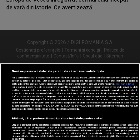
de vară din istorie. Ce avertizează...
Copyright © 2026 / DIGI ROMANIA S.A.
|
|
Gestionați preferințele
Termeni și condiții
Politica de
|
|
|
confidențialitate
Contact/Info
Codul etic
Sitemap
Nouă ne pasă ca datele tale personale să rămână confidențiale
Noi și partenerii noștri
31
stocăm și/sau accesăm informații pe dispozitivul dvs., precum identificatorii cookie unici pentru prelucrarea
Urmărește-ne și pe
datelor cu caracter personal. Puteți accepta sau gestiona alegerile dvs. făcând clic mai jos sau în orice moment, pe pagina cu
politica de confidențialitate. Aceste alegeri vor fi raportate partenerilor noștri și nu vă vor afecta navigarea.
Mai multe detalii
Noi si partenerii nostri (retelele de socializare si agentiile de publicitate partenere, precum si furnizorii nostri de servicii de date
analitice) prelucram date pentru a permite website-ului sa functioneze, pentru a personaliza continutul si anunturile publicitare afisate
in functie de interesele si/sau profilul dvs., pentru a va oferi functionalitati aferente retelelor de socializare si pentru a analiza
traficul pe website. Beneficiati de drepturile prevazute de art. 15-22 din GDPR in legatura cu prelucrarea datelor cu caracter
personal. Aceste drepturi pot fi exercitate prin modalitatea indicata
aici
. Prin click pe “ACCEPT TOATE”, acceptati folosirea
tuturor Tehnologiilor de tip Cookie, care implica inclusiv acceptul dvs. cu privire la stocarea/accesarea informatiilor de catre Vendor-ii
cu care colaboram. Prin click pe “VREAU SA MODIFIC SETARILE INDIVIDUAL” puteti schimba preferintele in mod individual, mai putin
cele legate de cookie strict necesare pentru functionarea website-ului.
Atât noi, cât și partenerii noștri prelucrăm datele pentru a oferi:
Utilizarea profilurilor pentru selectarea conținutului personalizat. Măsurarea performanței reclamelor. Stocarea și/sau accesarea
informațiilor de pe un dispozitiv. Dezvoltarea și îmbunătățirea serviciilor. Utilizarea profilurilor pentru selectarea publicității
personalizate. Crearea profilurilor de conținut personalizat. Măsurarea performanței conținutului. Crearea profilurilor pentru publicitate
personalizată. Utilizarea de date limitate pentru a selecta publicitatea. Înțelegerea publicului prin statistici sau combinații de date
din surse diferite. Utilizarea datelor limitate pentru a selecta conținutul. Date precise de geolocație și identificarea prin scanarea
dispozitivului.