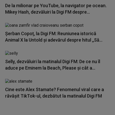
De la milionar pe YouTube, la navigator pe ocean.
Mikey Hash, dezvăluiri la Digi FM despre...
Șerban Copoț, la Digi FM: Reuniunea istorică
Animal X la Untold și adevărul despre hitul „Să...
Selly, dezvăluiri la matinalul Digi FM: De ce nu îl
aduce pe Eminem la Beach, Please și cât a...
Cine este Alex Stamate? Fenomenul viral care a
răvășit TikTok-ul, dezbătut la matinalul Digi FM