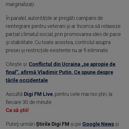
marginalizați.
În paralel, autoritățile ar pregăti campanii de
reintegrare pentru veterani și ar încerca să relaxeze
parțial climatul social, prin promovarea ideii de pace
și stabilitate. Cu toate acestea, controlul asupra
presei și restricțiile existente nu ar fi eliminate.
Citește și:
Conflictul din Ucraina „se apropie de
final”, afirmă Vladimir Putin. Ce spune despre
țările occidentale
Ascultă
Digi FM Live
, pentru cele mai noi știri, la
fiecare 30 de minute.
Ca să știi!
Puteţi urmări
Știrile Digi FM
şi pe
Google News
şi