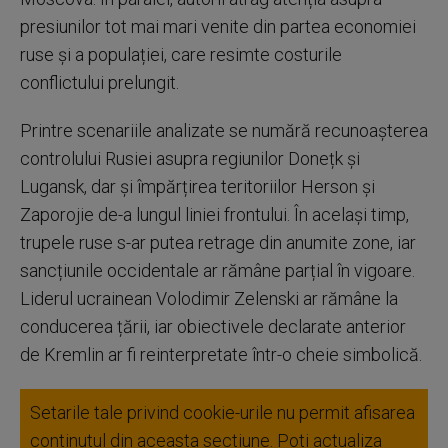
presiunilor tot mai mari venite din partea economiei
ruse și a populației, care resimte costurile
conflictului prelungit.
Printre scenariile analizate se numără recunoașterea
controlului Rusiei asupra regiunilor Donețk și
Lugansk, dar și împărțirea teritoriilor Herson și
Zaporojie de-a lungul liniei frontului. În același timp,
trupele ruse s-ar putea retrage din anumite zone, iar
sancțiunile occidentale ar rămâne parțial în vigoare.
Liderul ucrainean Volodimir Zelenski ar rămâne la
conducerea țării, iar obiectivele declarate anterior
de Kremlin ar fi reinterpretate într-o cheie simbolică.
Setarile tale privind cookie-urile nu permit afisarea
continutul din aceasta sectiune. Poti actualiza