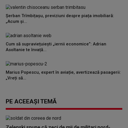
Șerban Trîmbițașu, previziuni despre piața imobiliară:
„Acum și...
Cum să supraviețuiești „iernii economice”: Adrian
Asoltanie te învață...
Marius Popescu, expert în aviație, avertizează pasagerii:
„Vreți să...
PE ACEEAȘI TEMĂ
Zelenski spune că zeci de mii de militari nord-