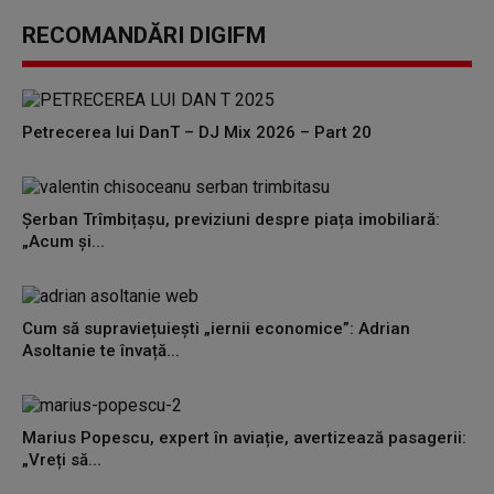
RECOMANDĂRI DIGIFM
Petrecerea lui DanT – DJ Mix 2026 – Part 20
Șerban Trîmbițașu, previziuni despre piața imobiliară:
„Acum și...
Cum să supraviețuiești „iernii economice”: Adrian
Asoltanie te învață...
Marius Popescu, expert în aviație, avertizează pasagerii:
„Vreți să...