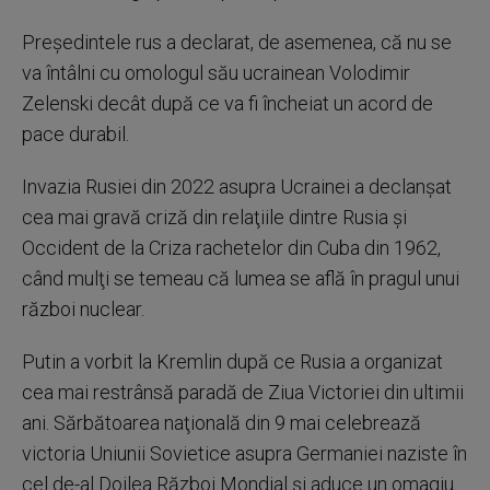
Preşedintele rus a declarat, de asemenea, că nu se
va întâlni cu omologul său ucrainean Volodimir
Zelenski decât după ce va fi încheiat un acord de
pace durabil.
Invazia Rusiei din 2022 asupra Ucrainei a declanşat
cea mai gravă criză din relaţiile dintre Rusia şi
Occident de la Criza rachetelor din Cuba din 1962,
când mulţi se temeau că lumea se află în pragul unui
război nuclear.
Putin a vorbit la Kremlin după ce Rusia a organizat
cea mai restrânsă paradă de Ziua Victoriei din ultimii
ani. Sărbătoarea naţională din 9 mai celebrează
victoria Uniunii Sovietice asupra Germaniei naziste în
cel de-al Doilea Război Mondial şi aduce un omagiu