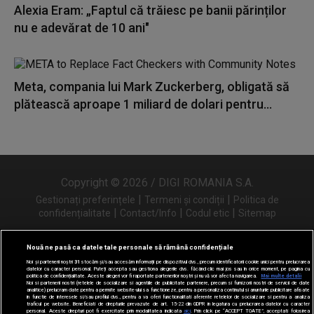
Alexia Eram: „Faptul că trăiesc pe banii părinților
nu e adevărat de 10 ani"
Meta, compania lui Mark Zuckerberg, obligată să
plătească aproape 1 miliard de dolari pentru...
Copyright © 2026 / DIGI ROMANIA S.A.
|
|
Gestionați preferințele
Termeni și condiții
Politica de
|
|
|
confidențialitate
Contact/Info
Codul etic
Sitemap
Nouă ne pasă ca datele tale personale să rămână confidențiale
Noi și partenerii noștri
31
stocăm și/sau accesăm informații pe dispozitivul dvs., precum identificatorii cookie unici pentru prelucrarea
Urmărește-ne și pe
datelor cu caracter personal. Puteți accepta sau gestiona alegerile dvs. făcând clic mai jos sau în orice moment, pe pagina cu
politica de confidențialitate. Aceste alegeri vor fi raportate partenerilor noștri și nu vă vor afecta navigarea.
Mai multe detalii
Noi si partenerii nostri (retelele de socializare si agentiile de publicitate partenere, precum si furnizorii nostri de servicii de date
analitice) prelucram date pentru a permite website-ului sa functioneze, pentru a personaliza continutul si anunturile publicitare afisate
in functie de interesele si/sau profilul dvs., pentru a va oferi functionalitati aferente retelelor de socializare si pentru a analiza
traficul pe website. Beneficiati de drepturile prevazute de art. 15-22 din GDPR in legatura cu prelucrarea datelor cu caracter
personal. Aceste drepturi pot fi exercitate prin modalitatea indicata
aici
. Prin click pe “ACCEPT TOATE”, acceptati folosirea