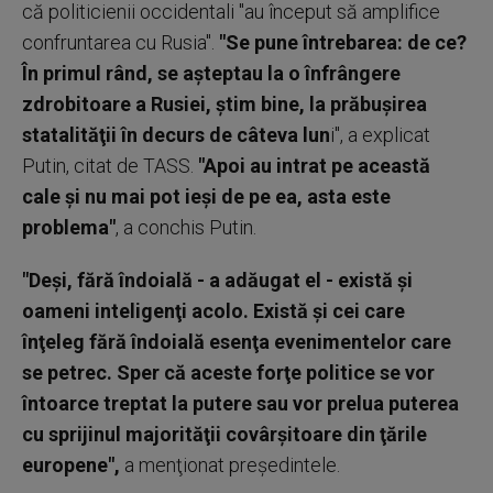
că politicienii occidentali "au început să amplifice
confruntarea cu Rusia".
"Se pune întrebarea: de ce?
În primul rând, se aşteptau la o înfrângere
zdrobitoare a Rusiei, ştim bine, la prăbuşirea
statalităţii în decurs de câteva lun
i", a explicat
Putin, citat de TASS.
"Apoi au intrat pe această
cale şi nu mai pot ieşi de pe ea, asta este
problema"
, a conchis Putin.
"Deşi, fără îndoială - a adăugat el - există şi
oameni inteligenţi acolo. Există şi cei care
înţeleg fără îndoială esenţa evenimentelor care
se petrec. Sper că aceste forţe politice se vor
întoarce treptat la putere sau vor prelua puterea
cu sprijinul majorităţii covârşitoare din ţările
europene",
a menţionat preşedintele.