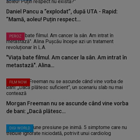
Daniel Pancu a ”explodat”, după UTA - Rapid:
”Mamă, aoleu! Puțin respect...
PEROZ
"Viața bate filmul. Am cancer la sân. Am intrat în
metastază". Alina...
FILM NOW
Morgan Freeman nu se ascunde când vine vorba
de bani: „Dacă plătesc...
DIGI WORLD