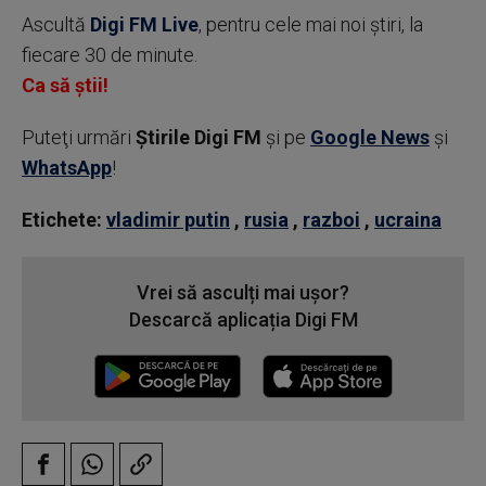
Ascultă
Digi FM Live
, pentru cele mai noi știri, la
fiecare 30 de minute.
Ca să știi!
Puteţi urmări
Știrile Digi FM
şi pe
Google News
şi
WhatsApp
!
Etichete:
vladimir putin
,
rusia
,
razboi
,
ucraina
Vrei să asculți mai ușor?
Descarcă aplicația Digi FM