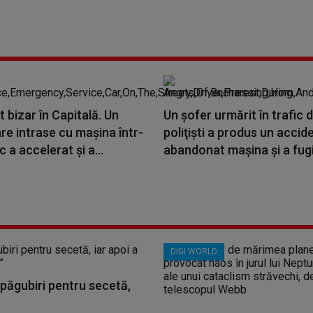
 bizar în Capitală. Un
Un şofer urmărit în trafic 
re intrase cu maşina într-
poliţişti a produs un accide
 a accelerat şi a...
abandonat maşina şi a fugit
DIGI WORLD
păgubiri pentru secetă,