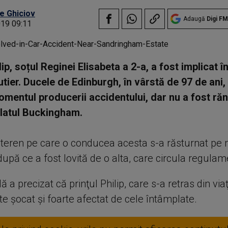
e Ghiciov
Adaugă
Digi FM
019 09:11
lip, soțul Reginei Elisabeta a 2-a, a fost implicat î
tier. Ducele de Edinburgh, în vârstă de 97 de ani, 
omentul producerii accidentului, dar nu a fost răni
latul Buckingham.
teren pe care o conducea acesta s-a răsturnat pe
upă ce a fost lovită de o alta, care circula regulam
 a precizat că prinţul Philip, care s-a retras din via
te şocat şi foarte afectat de cele întâmplate.