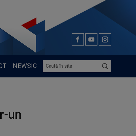
CT
NEWSIC
tr-un