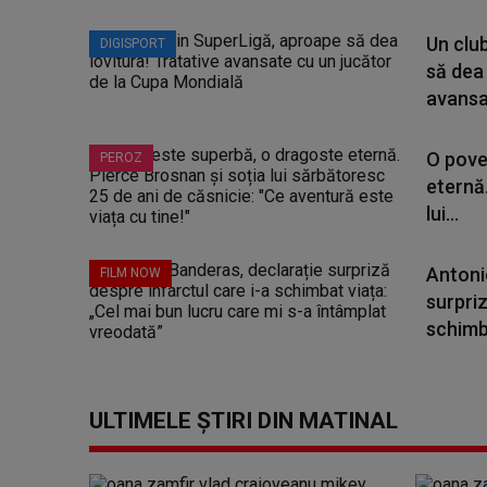
Un clu
DIGISPORT
să dea 
avansat
O pove
PEROZ
eternă.
lui...
Antoni
FILM NOW
surpriz
schimba
ULTIMELE ȘTIRI DIN MATINAL