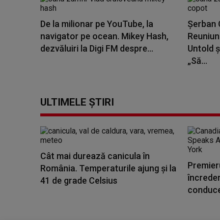
De la milionar pe YouTube, la
Șerban C
navigator pe ocean. Mikey Hash,
Reuniune
dezvăluiri la Digi FM despre...
Untold ș
„Să...
ULTIMELE ȘTIRI
Cât mai durează canicula în
Premier
România. Temperaturile ajung și la
încreder
41 de grade Celsius
conduce 