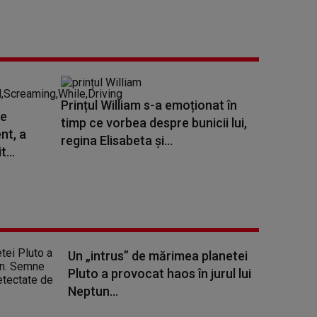
Prințul William s-a emoționat în
de
timp ce vorbea despre bunicii lui,
nt, a
regina Elisabeta și...
...
Un „intrus” de mărimea planetei
Pluto a provocat haos în jurul lui
Neptun...