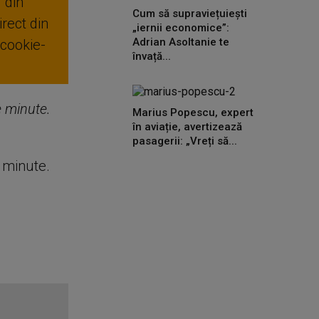
 din
Cum să supraviețuiești
rect din
„iernii economice”:
Adrian Asoltanie te
 cookie-
învață...
de minute.
Marius Popescu, expert
în aviație, avertizează
pasagerii: „Vreți să...
e minute.