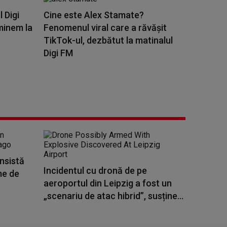
l Digi
Cine este Alex Stamate?
minem la
Fenomenul viral care a răvășit
TikTok-ul, dezbătut la matinalul
Digi FM
insistă
Incidentul cu dronă de pe
me de
aeroportul din Leipzig a fost un
„scenariu de atac hibrid”, susține...