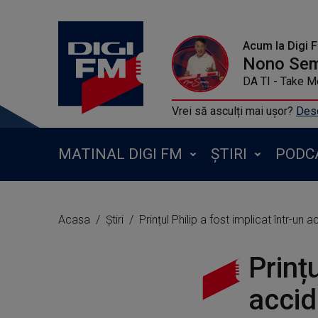
Acum la Digi 
Nono Se
DA TI - Take 
Vrei să asculți mai ușor?
Desc
MATINAL DIGI FM
ȘTIRI
PODC
Acasa
Știri
Prințul Philip a fost implicat într-un a
Prințu
accid