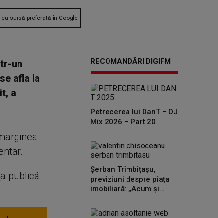
ca sursă preferată în Google
RECOMANDĂRI DIGIFM
ntr-un
se afla la
t, a
Petrecerea lui DanT – DJ
Mix 2026 – Part 20
 marginea
entar.
Șerban Trîmbițașu,
ţa publică
previziuni despre piața
imobiliară: „Acum și...