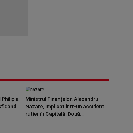
 Philip a
Ministrul Finanțelor, Alexandru
sfidând
Nazare, implicat într-un accident
rutier în Capitală. Două...