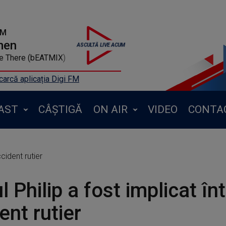
FM
men
Me There (bEATMIX)
arcă aplicația Digi FM
AST
CÂȘTIGĂ
ON AIR
VIDEO
CONTA
ccident rutier
l Philip a fost implicat în
ent rutier