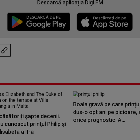
Descarcă aplicația Digi FM
Boala gravă pe care prințul
dus-o opt ani pe picioare, 
căsătoriți șapte decenii.
orice prognostic. A...
 cunoscut prinţul Philip și
lisabeta a II-a