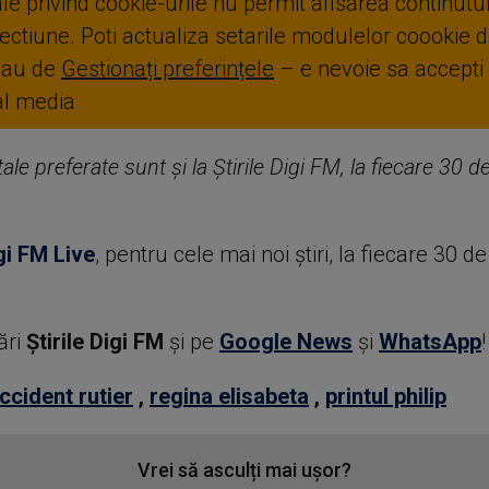
ale privind cookie-urile nu permit afisarea continutul
ctiune. Poti actualiza setarile modulelor coookie di
sau de
Gestionați preferințele
– e nevoie sa accepti
ial media
ale preferate sunt și la Știrile Digi FM, la fiecare 30 
gi FM Live
, pentru cele mai noi știri, la fiecare 30 d
ări
Știrile Digi FM
şi pe
Google News
şi
WhatsApp
!
ccident rutier
,
regina elisabeta
,
printul philip
Vrei să asculți mai ușor?