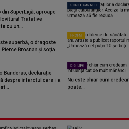
STIRILE KANAL D
b din SuperLigă, aproape
lovitura! Tratative
e cu un...
PROFM
ste superbă, o dragoste
 Pierce Brosnan și soția
DIGI LIFE
o Banderas, declarație
Nu este chiar cum credeam
ă despre infarctul care i-a
poate...
t...