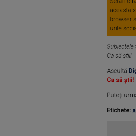
Setarile t
aceasta se
browser 
urile soc
Subiectele t
Ca să știi!
Ascultă
Di
Ca să știi!
Puteţi urm
Etichete:
a