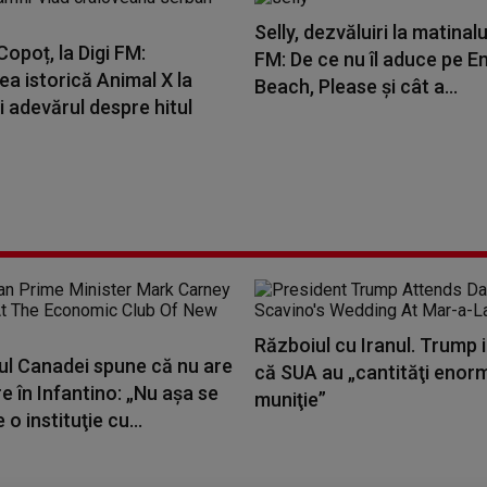
Selly, dezvăluiri la matinalu
opoț, la Digi FM:
FM: De ce nu îl aduce pe E
a istorică Animal X la
Beach, Please și cât a...
i adevărul despre hitul
Războiul cu Iranul. Trump 
ul Canadei spune că nu are
că SUA au „cantităţi enor
e în Infantino: „Nu aşa se
muniţie”
o instituţie cu...