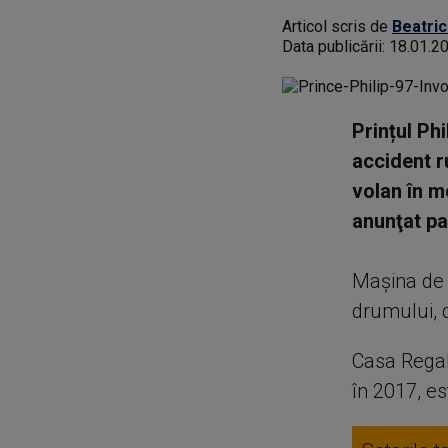
Articol scris de
Beatric
Data publicării:
18.01.2
Prințul Phi
accident ru
volan în m
anunţat pa
Maşina de 
drumului, d
Casa Regală
în 2017, es