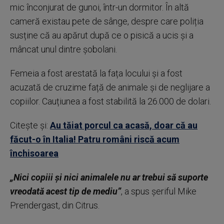
mic înconjurat de gunoi, într-un dormitor. În altă
cameră existau pete de sânge, despre care poliția
susține că au apărut după ce o pisică a ucis și a
mâncat unul dintre șobolani.
Femeia a fost arestată la fața locului și a fost
acuzată de cruzime față de animale și de neglijare a
copiilor. Cauțiunea a fost stabilită la 26.000 de dolari.
Citește și:
Au tăiat porcul ca acasă, doar că au
făcut-o în Italia! Patru români riscă acum
închisoarea
„Nici copiii și nici animalele nu ar trebui să suporte
vreodată acest tip de mediu”
, a spus șeriful Mike
Prendergast, din Citrus.