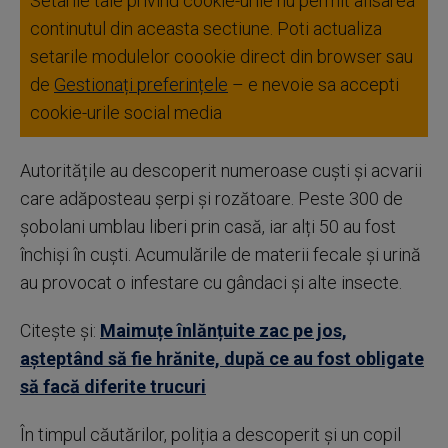
Setarile tale privind cookie-urile nu permit afisarea
continutul din aceasta sectiune. Poti actualiza
setarile modulelor coookie direct din browser sau
de
Gestionați preferințele
– e nevoie sa accepti
cookie-urile social media
Autoritățile au descoperit numeroase cuști și acvarii
care adăposteau șerpi și rozătoare. Peste 300 de
șobolani umblau liberi prin casă, iar alți 50 au fost
închiși în cuști. Acumulările de materii fecale și urină
au provocat o infestare cu gândaci și alte insecte.
Citește și:
Maimuțe înlănțuite zac pe jos,
așteptând să fie hrănite, după ce au fost obligate
să facă diferite trucuri
În timpul căutărilor, poliția a descoperit și un copil