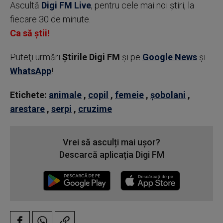
Ascultă
Digi FM Live
, pentru cele mai noi știri, la
fiecare 30 de minute.
Ca să știi!
Puteţi urmări
Știrile Digi FM
şi pe
Google News
şi
WhatsApp
!
Etichete:
animale
,
copil
,
femeie
,
șobolani
,
arestare
,
serpi
,
cruzime
Vrei să asculți mai ușor?
Descarcă aplicația Digi FM