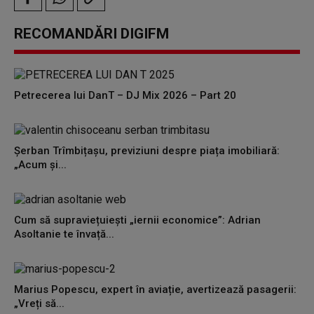
RECOMANDĂRI DIGIFM
Petrecerea lui DanT – DJ Mix 2026 – Part 20
Șerban Trîmbițașu, previziuni despre piața imobiliară:
„Acum și...
Cum să supraviețuiești „iernii economice”: Adrian
Asoltanie te învață...
Marius Popescu, expert în aviație, avertizează pasagerii:
„Vreți să...