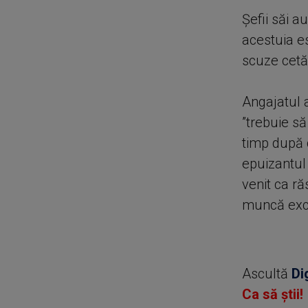
Șefii săi a
acestuia es
scuze cetă
Angajatul a
”trebuie să
timp după 
epuizantul
venit ca
ră
muncă exc
Ascultă
Di
Ca să știi!