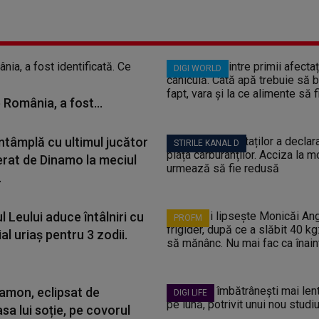
DIGI WORLD
 România, a fost...
ntâmplă cu ultimul jucător
STIRILE KANAL D
erat de Dinamo la meciul
.
l Leului aduce întâlniri cu
PROFM
al uriaș pentru 3 zodii.
amon, eclipsat de
DIGI LIFE
a lui soție, pe covorul