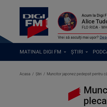
Acum la Digi 
Alice Tud
FLO RIDA - W
Vrei să asculți mai ușor?
Desc
MATINAL DIGI FM
ȘTIRI
PODC
Acasa
Știri
Muncitor japonez pedepsit pentru c
Munci
pleca