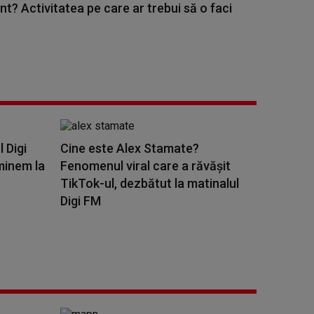
nt? Activitatea pe care ar trebui să o faci
l Digi
Cine este Alex Stamate?
minem la
Fenomenul viral care a răvășit
TikTok-ul, dezbătut la matinalul
Digi FM