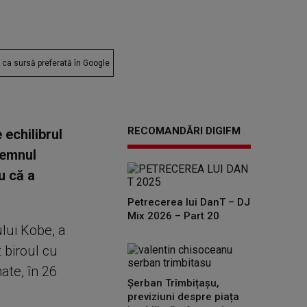
ca sursă preferată în Google
RECOMANDĂRI DIGIFM
echilibrul
semnul
u că a
Petrecerea lui DanT – DJ
Mix 2026 – Part 20
ului Kobe, a
 biroul cu
ate, în 26
Șerban Trîmbițașu,
previziuni despre piața