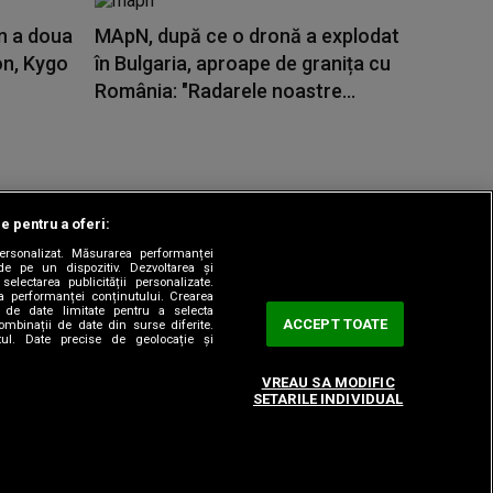
n a doua
MApN, după ce o dronă a explodat
on, Kygo
în Bulgaria, aproape de granița cu
România: "Radarele noastre...
le pentru a oferi:
 personalizat. Măsurarea performanței
|
odul etic
Sitemap
de pe un dispozitiv. Dezvoltarea și
 selectarea publicității personalizate.
ea performanței conținutului. Crearea
rea de date limitate pentru a selecta
ACCEPT TOATE
combinații de date din surse diferite.
utul. Date precise de geolocație și
VREAU SA MODIFIC
SETARILE INDIVIDUAL