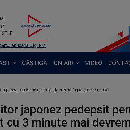
FM
or
HISTLE
arcă aplicația Digi FM
AST
CÂȘTIGĂ
ON AIR
VIDEO
CONTA
ă a plecat cu 3 minute mai devreme în pauza de masă
tor japonez pedepsit pen
t cu 3 minute mai devrem