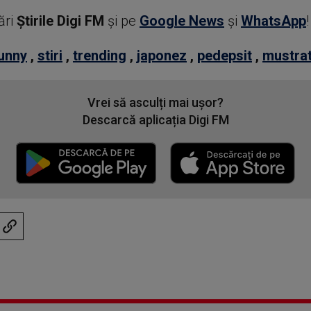
ări
Știrile Digi FM
şi pe
Google News
şi
WhatsApp
!
unny
,
stiri
,
trending
,
japonez
,
pedepsit
,
mustra
Vrei să asculți mai ușor?
Descarcă aplicația Digi FM