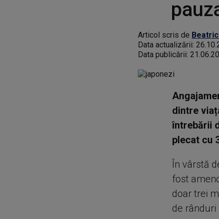
pauz
Articol scris de
Beatric
Data actualizării:
26.10.
Data publicării:
21.06.2
Angajament
dintre via
întrebării
plecat cu 
În vârstă d
fost amenda
doar trei 
de rânduri 