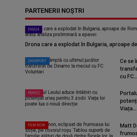
PARTENERII NOȘTRI
DIGI24
Drona care a explodat în Bulgaria, aproape de
Ce se î
DIGISPORT
transf
cu FC..
Portalu
PEROZ
potenți
Viața...
Matt D
FILM NOW
frumoas