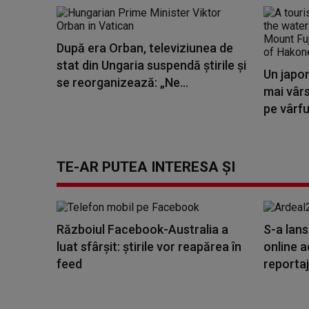
După era Orban, televiziunea de
stat din Ungaria suspendă știrile și
Un japo
se reorganizează: „Ne...
mai vâr
pe vârful
TE-AR PUTEA INTERESA ȘI
Războiul Facebook-Australia a
S-a lans
luat sfârșit: știrile vor reapărea în
online a
feed
reportaj