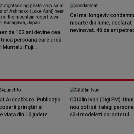
Cel mai longeviv condamna
moarte din lume, declarat
nevinovat. 46 de ani petrecu
nez de 102 ani devine cea
stnică persoană care urcă
 Muntelui Fuji...
at Ardeal24.ro. Publicația
Cătălin Ivan (Digi FM): Unui
coperă prin știri și
nou poți să-i alegi persona
e viața din 10 județe
să-i modelezi caracterul