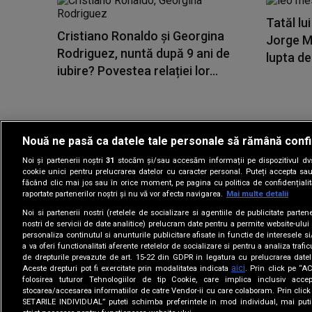
Tatăl lu
Cristiano Ronaldo și Georgina
Jorge Me
Rodriguez, nuntă după 9 ani de
lupta de
iubire? Povestea relației lor...
Nouă ne pasă ca datele tale personale să rămână confi
Noi și partenerii noștri
31
stocăm și/sau accesăm informații pe dispozitivul dvs.
Gestionați preferin
cookie unici pentru prelucrarea datelor cu caracter personal. Puteți accepta sau
făcând clic mai jos sau în orice moment, pe pagina cu politica de confidențialita
raportate partenerilor noștri și nu vă vor afecta navigarea.
Mai multe detalii
Noi si partenerii nostri (retelele de socializare si agentiile de publicitate parten
nostri de servicii de date analitice) prelucram date pentru a permite website-ului
personaliza continutul si anunturile publicitare afisate in functie de interesele si
a va oferi functionalitati aferente retelelor de socializare si pentru a analiza trafic
de drepturile prevazute de art. 15-22 din GDPR in legatura cu prelucrarea datel
aici
Aceste drepturi pot fi exercitate prin modalitatea indicata
. Prin click pe “
folosirea tuturor Tehnologiilor de tip Cookie, care implica inclusiv accep
stocarea/accesarea informatiilor de catre Vendor-ii cu care colaboram. Prin cl
SETARILE INDIVIDUAL” puteti schimba preferintele in mod individual, mai puti