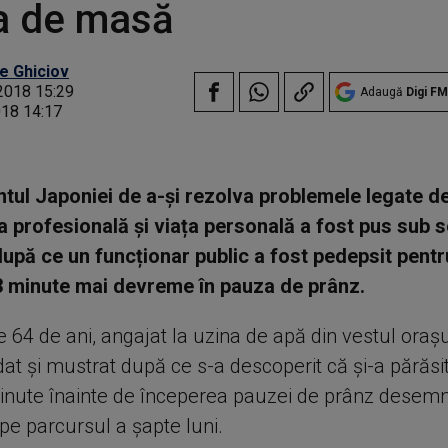
a de masă
e Ghiciov
2018 15:29
Adaugă
Digi FM
018 14:17
ul Japoniei de a-și rezolva problemele legate de 
ța profesională și viața personală a fost pus sub 
 după ce un funcționar public a fost pedepsit pentr
3 minute mai devreme în pauza de prânz.
e 64 de ani, angajat la uzina de apă din vestul oraș
t și mustrat după ce s-a descoperit că și-a părăsit
minute înainte de începerea pauzei de prânz desemn
pe parcursul a șapte luni.