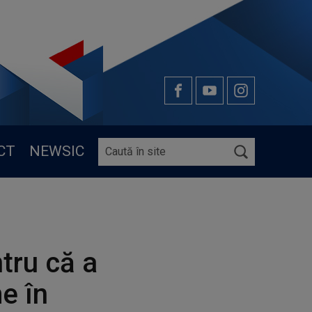
CT
NEWSIC
tru că a
e în