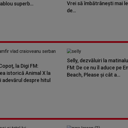
Vrei să îmbătrânești mai le
ablou superb...
de...
Selly, dezvăluiri la matinalu
opoț, la Digi FM:
FM: De ce nu îl aduce pe E
a istorică Animal X la
Beach, Please și cât a...
i adevărul despre hitul