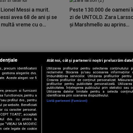
i Lionel Messi a murit.
Peste 130.000 de oameni î
ssi avea 68 de ani și se
zi de UNTOLD. Zara Larss
 multă vreme cu o...
și Marshmello au aprins...
dențiale
Atât noi, cât și partenerii noștri prelucrăm date
Copyright © 2026 / DIGI ROMANIA S.A.
, precum identificatorii
Utilizarea profilurilor pentru selectarea conținutului
|
|
|
|
țele
Termeni și condiții
Politica de confidențialitate
Contact/Info
C
reclamelor. Stocarea și/sau accesarea informațiilor 
 gestiona alegerile dvs.
îmbunătățirea serviciilor. Utilizarea profilurilor pentru
te. Aceste alegeri vor fi
Crearea profilurilor de conținut personalizat. Măsurar
profilurilor pentru publicitate personalizată. Utiliza
publicitatea. Înțelegerea publicului prin statistici sau 
ere, precum si furnizorii
Utilizarea datelor limitate pentru a selecta conțin
Urmărește-ne și pe
identificarea prin scanarea dispozitivului.
 sa functioneze, pentru a
/sau profilul dvs., pentru
Listă parteneri (furnizori)
ul pe website. Beneficiati
or cu caracter personal.
ACCEPT TOATE”, acceptati
tul dvs. cu privire la
ick pe “VREAU SA MODIFIC
n cele legate de cookie