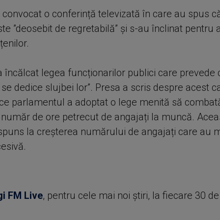
u convocat o conferință televizată în care au spus c
te ”deosebit de regretabilă” și s-au înclinat pentru 
țenilor.
 încălcat legea funcționarilor publici care prevede 
 se dedice slujbei lor”. Presa a scris despre acest c
ce parlamentul a adoptat o lege menită să combat
 număr de ore petrecut de angajați la muncă. Acea
spuns la creșterea numărului de angajați care au m
esivă.
gi FM Live
, pentru cele mai noi știri, la fiecare 30 d