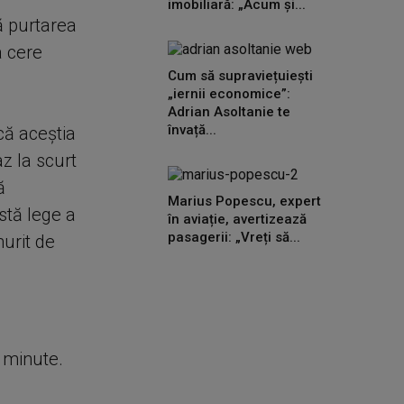
imobiliară: „Acum și...
ă purtarea
a cere
Cum să supraviețuiești
„iernii economice”:
Adrian Asoltanie te
învață...
că aceștia
az la scurt
ă
Marius Popescu, expert
stă lege a
în aviație, avertizează
pasagerii: „Vreți să...
urit de
e minute.