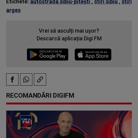
Etichete:
autostrada sibiu-pitești
,
stiri sibiu
,
stiri
arges
Vrei să asculți mai ușor?
Descarcă aplicația Digi FM
RECOMANDĂRI DIGIFM