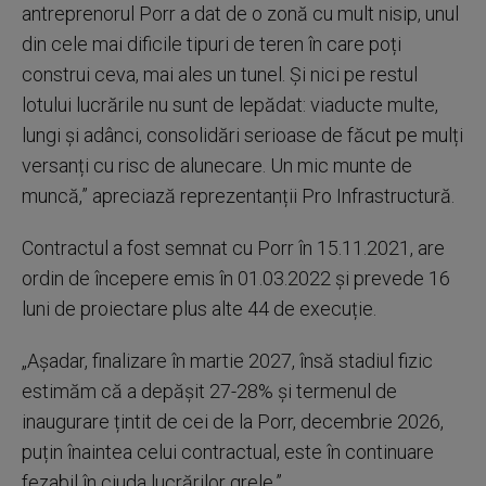
antreprenorul Porr a dat de o zonă cu mult nisip, unul
din cele mai dificile tipuri de teren în care poți
construi ceva, mai ales un tunel. Și nici pe restul
lotului lucrările nu sunt de lepădat: viaducte multe,
lungi și adânci, consolidări serioase de făcut pe mulți
versanți cu risc de alunecare. Un mic munte de
muncă,” apreciază reprezentanții Pro Infrastructură.
Contractul a fost semnat cu Porr în 15.11.2021, are
ordin de începere emis în 01.03.2022 și prevede 16
luni de proiectare plus alte 44 de execuție.
„Așadar, finalizare în martie 2027, însă stadiul fizic
estimăm că a depășit 27-28% și termenul de
inaugurare țintit de cei de la Porr, decembrie 2026,
puțin înaintea celui contractual, este în continuare
fezabil în ciuda lucrărilor grele.”