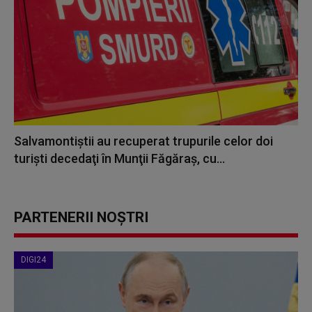
Salvamontiştii au recuperat trupurile celor doi
turişti decedaţi în Munţii Făgăraş, cu...
PARTENERII NOȘTRI
DIGI24