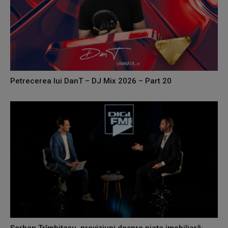
Petrecerea lui DanT – DJ Mix 2026 – Part 20
Șerban Trîmbițașu, previziuni despre piața imobiliară: