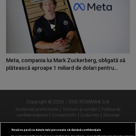
Meta, compania lui Mark Zuckerberg, obligată să
plătească aproape 1 miliard de dolari pentru...
Copyright © 2026 / DIGI ROMANIA S.A.
|
|
Gestionați preferințele
Termeni și condiții
Politica de
|
|
|
confidențialitate
Contact/Info
Codul etic
Sitemap
Nouă ne pasă ca datele tale personale să rămână confidențiale