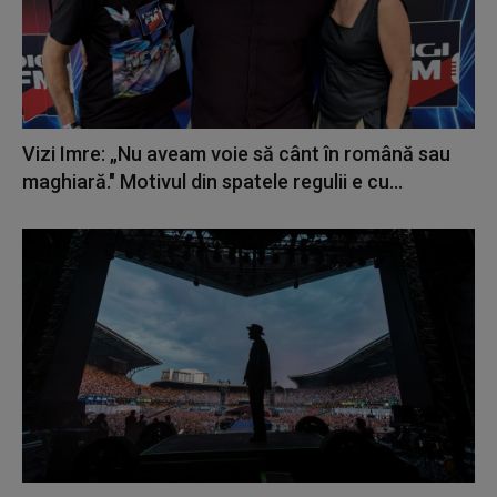
Vizi Imre: „Nu aveam voie să cânt în română sau
maghiară." Motivul din spatele regulii e cu...