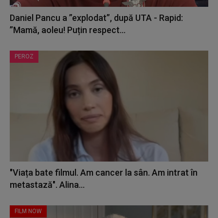
Daniel Pancu a ”explodat”, după UTA - Rapid:
”Mamă, aoleu! Puțin respect...
PEROZ
"Viața bate filmul. Am cancer la sân. Am intrat în
metastază". Alina...
FILM NOW