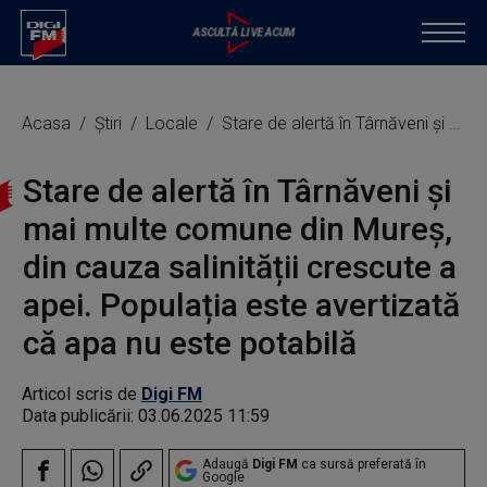
Acasa
Știri
Locale
Stare de alertă în Târnăveni și mai multe comune din Mureș, din cauza salinității crescute a apei. Populația este avertizată că apa nu este potabilă
Stare de alertă în Târnăveni și
mai multe comune din Mureș,
din cauza salinității crescute a
apei. Populația este avertizată
că apa nu este potabilă
Articol scris de
Digi FM
Data publicării:
03.06.2025 11:59
Adaugă
Digi FM
ca sursă preferată în
Google