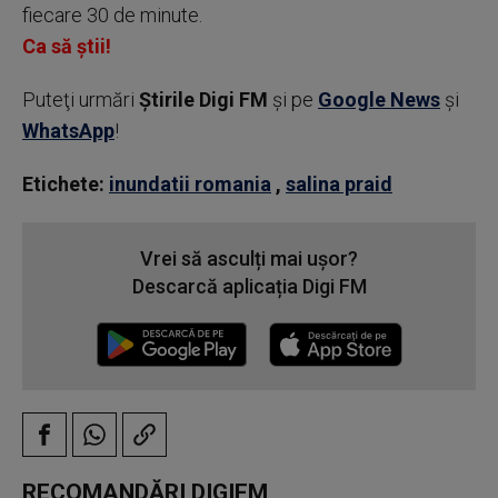
fiecare 30 de minute.
Ca să știi!
Puteţi urmări
Știrile Digi FM
şi pe
Google News
şi
WhatsApp
!
Etichete:
inundatii romania
,
salina praid
Vrei să asculți mai ușor?
Descarcă aplicația Digi FM
RECOMANDĂRI DIGIFM