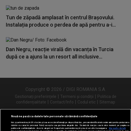
Tun de zăpadă amplasat în centrul Brașovului.
Instalația produce o perdea de apă pentru a-i...
Dan Negru, reacție virală din vacanța în Turcia
după ce a ajuns la un resort all inclusive...
Copyright © 2026 / DIGI ROMANIA S.A.
|
|
Gestionați preferințele
Termeni și condiții
Politica de
|
|
|
confidențialitate
Contact/Info
Codul etic
Sitemap
Nouă ne pasă ca datele tale personale să rămână confidențiale
Noi și partenerii noștri
31
stocăm și/sau accesăm informații pe dispozitivul dvs., precum identificatorii cookie unici pentru prelucrarea
Urmărește-ne și pe
datelor cu caracter personal. Puteți accepta sau gestiona alegerile dvs. făcând clic mai jos sau în orice moment, pe pagina cu
politica de confidențialitate. Aceste alegeri vor fi raportate partenerilor noștri și nu vă vor afecta navigarea.
Mai multe detalii