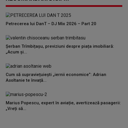
Petrecerea lui DanT – DJ Mix 2026 – Part 20
Șerban Trîmbițașu, previziuni despre piața imobiliară:
„Acum și...
Cum să supraviețuiești „iernii economice”: Adrian
Asoltanie te învață...
Marius Popescu, expert în aviație, avertizează pasagerii:
„Vreți să...