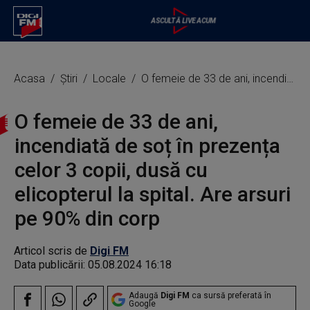
Acasa
Știri
Locale
O femeie de 33 de ani, incendiată de soț în prezența celor 3 copii, dusă cu elicopterul la spital. Are arsuri pe 90% din corp
O femeie de 33 de ani,
incendiată de soț în prezența
celor 3 copii, dusă cu
elicopterul la spital. Are arsuri
pe 90% din corp
Articol scris de
Digi FM
Data publicării:
05.08.2024 16:18
Adaugă
Digi FM
ca sursă preferată în
Google