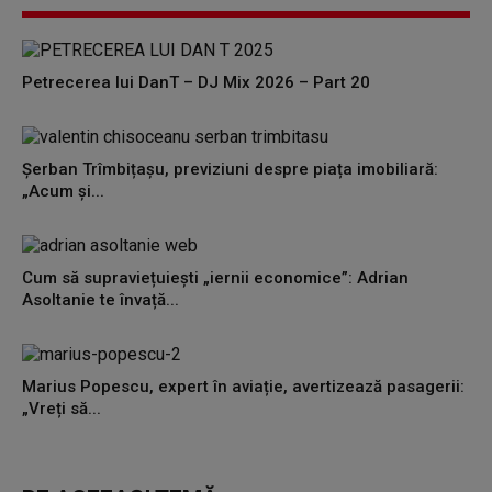
Petrecerea lui DanT – DJ Mix 2026 – Part 20
Șerban Trîmbițașu, previziuni despre piața imobiliară:
„Acum și...
Cum să supraviețuiești „iernii economice”: Adrian
Asoltanie te învață...
Marius Popescu, expert în aviație, avertizează pasagerii:
„Vreți să...