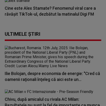
Cine este Alex Stamate? Fenomenul viral care a
răvășit TikTok-ul, dezbătut la matinalul Digi FM
ULTIMELE ȘTIRI
Ilie Bolojan, despre economia de energie: "Cred că
oamenii raţionali înţeleg că aici este un...
Chivu, după amicalul cu rivala AC Milan:
Rezultatele nu sunt la fel de importante ca munca