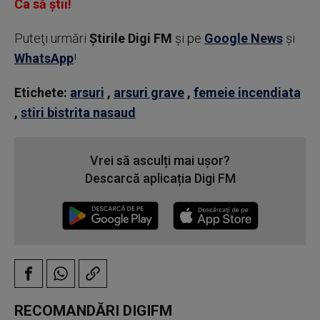
Ca să știi!
Puteţi urmări
Știrile Digi FM
şi pe
Google News
şi
WhatsApp
!
Etichete:
arsuri
,
arsuri grave
,
femeie incendiata
,
stiri bistrita nasaud
Vrei să asculți mai ușor?
Descarcă aplicația Digi FM
RECOMANDĂRI DIGIFM