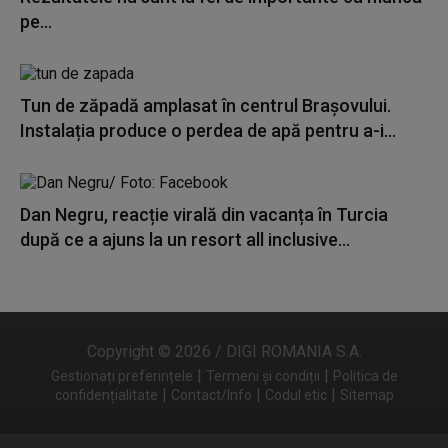
pe...
Tun de zăpadă amplasat în centrul Brașovului.
Instalația produce o perdea de apă pentru a-i...
Dan Negru, reacție virală din vacanța în Turcia
după ce a ajuns la un resort all inclusive...
Copyright © 2026 / DIGI ROMANIA S.A.
|
|
Gestionați preferințele
Termeni și condiții
Politica de
|
|
|
confidențialitate
Contact/Info
Codul etic
Sitemap