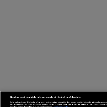
Nouă ne pasă ca datele tale personale să rămână confidențiale
Noi și partenerii noștri
31
stocăm și/sau accesăm informații pe dispozitivul dvs., precum identificatorii cookie unici pentru prelucr
personal. Puteți accepta sau gestiona alegerile dvs. făcând clic mai jos sau în orice moment, pe pagina cu politica de confidențialitat
raportate partenerilor noștri și nu vă vor afecta navigarea.
Mai multe detalii