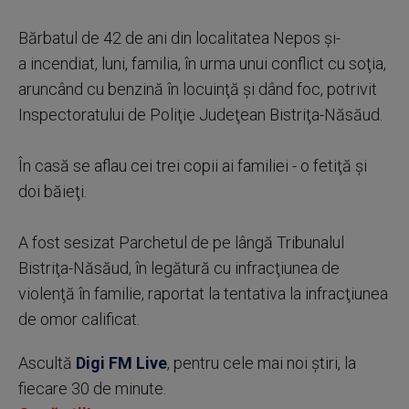
Bărbatul de 42 de ani din localitatea Nepos şi-
a incendiat, luni, familia, în urma unui conflict cu soţia,
aruncând cu benzină în locuinţă şi dând foc, potrivit
Inspectoratului de Poliţie Judeţean Bistriţa-Năsăud.
În casă se aflau cei trei copii ai familiei - o fetiţă şi
doi băieţi.
A fost sesizat Parchetul de pe lângă Tribunalul
Bistriţa-Năsăud, în legătură cu infracţiunea de
violenţă în familie, raportat la tentativa la infracţiunea
de omor calificat.
Ascultă
Digi FM Live
, pentru cele mai noi știri, la
fiecare 30 de minute.