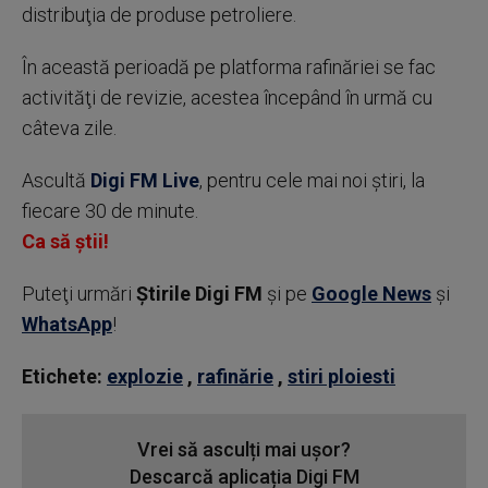
distribuţia de produse petroliere.
În această perioadă pe platforma rafinăriei se fac
activităţi de revizie, acestea începând în urmă cu
câteva zile.
Ascultă
Digi FM Live
, pentru cele mai noi știri, la
fiecare 30 de minute.
Ca să știi!
Puteţi urmări
Știrile Digi FM
şi pe
Google News
şi
WhatsApp
!
Etichete:
explozie
,
rafinărie
,
stiri ploiesti
Vrei să asculți mai ușor?
Descarcă aplicația Digi FM