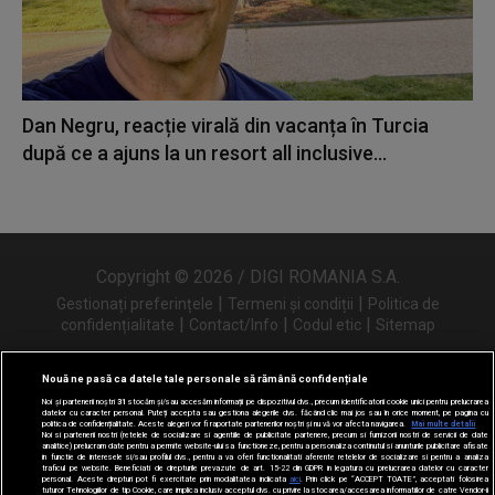
Dan Negru, reacție virală din vacanța în Turcia
după ce a ajuns la un resort all inclusive...
Copyright © 2026 / DIGI ROMANIA S.A.
|
|
Gestionați preferințele
Termeni și condiții
Politica de
|
|
|
confidențialitate
Contact/Info
Codul etic
Sitemap
Nouă ne pasă ca datele tale personale să rămână confidențiale
Noi și partenerii noștri
31
stocăm și/sau accesăm informații pe dispozitivul dvs., precum identificatorii cookie unici pentru prelucrarea
Urmărește-ne și pe
datelor cu caracter personal. Puteți accepta sau gestiona alegerile dvs. făcând clic mai jos sau în orice moment, pe pagina cu
politica de confidențialitate. Aceste alegeri vor fi raportate partenerilor noștri și nu vă vor afecta navigarea.
Mai multe detalii
Noi si partenerii nostri (retelele de socializare si agentiile de publicitate partenere, precum si furnizorii nostri de servicii de date
analitice) prelucram date pentru a permite website-ului sa functioneze, pentru a personaliza continutul si anunturile publicitare afisate
in functie de interesele si/sau profilul dvs., pentru a va oferi functionalitati aferente retelelor de socializare si pentru a analiza
traficul pe website. Beneficiati de drepturile prevazute de art. 15-22 din GDPR in legatura cu prelucrarea datelor cu caracter
personal. Aceste drepturi pot fi exercitate prin modalitatea indicata
aici
. Prin click pe “ACCEPT TOATE”, acceptati folosirea
tuturor Tehnologiilor de tip Cookie, care implica inclusiv acceptul dvs. cu privire la stocarea/accesarea informatiilor de catre Vendor-ii