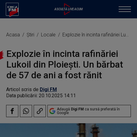
Acasa
Știri
Locale
Explozie în incinta rafinăriei Lukoil din Ploieşti. Un bărbat de 57 de ani a fost rănit
Explozie în incinta rafinăriei
Lukoil din Ploieşti. Un bărbat
de 57 de ani a fost rănit
Articol scris de
Digi FM
Data publicării:
20.10.2025 14:11
Adaugă
Digi FM
ca sursă preferată în
Google