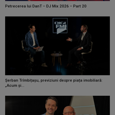
Petrecerea lui DanT – DJ Mix 2026 – Part 20
Șerban Trîmbițașu, previziuni despre piața imobiliară:
„Acum și...