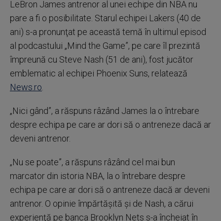
LeBron James antrenor al unei echipe din NBA nu
pare a fi o posibilitate. Starul echipei Lakers (40 de
ani) s-a pronunţat pe această temă în ultimul episod
al podcastului „Mind the Game”, pe care îl prezintă
împreună cu Steve Nash (51 de ani), fost jucător
emblematic al echipei Phoenix Suns, relatează
News.ro
.
„Nici gând”, a răspuns râzând James la o întrebare
despre echipa pe care ar dori să o antreneze dacă ar
deveni antrenor.
„Nu se poate”, a răspuns râzând cel mai bun
marcator din istoria NBA, la o întrebare despre
echipa pe care ar dori să o antreneze dacă ar deveni
antrenor. O opinie împărtăşită şi de Nash, a cărui
experienţă pe banca Brooklyn Nets s-a încheiat în