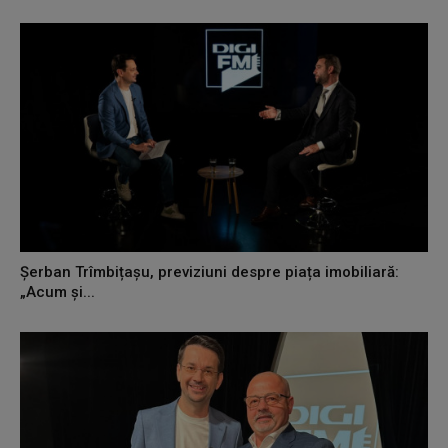
Șerban Trîmbițașu, previziuni despre piața imobiliară:
„Acum și...