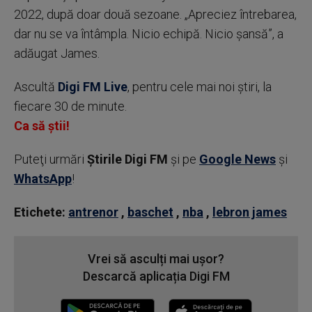
2022, după doar două sezoane. „Apreciez întrebarea,
dar nu se va întâmpla. Nicio echipă. Nicio şansă”, a
adăugat James.
Ascultă
Digi FM Live
, pentru cele mai noi știri, la
fiecare 30 de minute.
Ca să știi!
Puteţi urmări
Știrile Digi FM
şi pe
Google News
şi
WhatsApp
!
Etichete:
antrenor
,
baschet
,
nba
,
lebron james
Vrei să asculți mai ușor?
Descarcă aplicația Digi FM