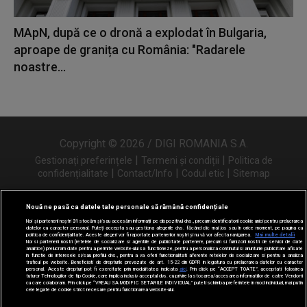
MApN, după ce o dronă a explodat în Bulgaria,
aproape de granița cu România: "Radarele
noastre...
Copyright © 2026 / DIGI ROMANIA S.A.
|
|
Gestionați preferințele
Termeni și condiții
Politica de
|
|
|
confidențialitate
Contact/Info
Codul etic
Sitemap
Nouă ne pasă ca datele tale personale să rămână confidențiale
Noi și partenerii noștri
31
stocăm și/sau accesăm informații pe dispozitivul dvs., precum identificatorii cookie unici pentru prelucrarea
Urmărește-ne și pe
datelor cu caracter personal. Puteți accepta sau gestiona alegerile dvs. făcând clic mai jos sau în orice moment, pe pagina cu
politica de confidențialitate. Aceste alegeri vor fi raportate partenerilor noștri și nu vă vor afecta navigarea.
Mai multe detalii
Noi si partenerii nostri (retelele de socializare si agentiile de publicitate partenere, precum si furnizorii nostri de servicii de date
analitice) prelucram date pentru a permite website-ului sa functioneze, pentru a personaliza continutul si anunturile publicitare afisate
in functie de interesele si/sau profilul dvs., pentru a va oferi functionalitati aferente retelelor de socializare si pentru a analiza
traficul pe website. Beneficiati de drepturile prevazute de art. 15-22 din GDPR in legatura cu prelucrarea datelor cu caracter
personal. Aceste drepturi pot fi exercitate prin modalitatea indicata
aici
. Prin click pe “ACCEPT TOATE”, acceptati folosirea
tuturor Tehnologiilor de tip Cookie, care implica inclusiv acceptul dvs. cu privire la stocarea/accesarea informatiilor de catre Vendor-ii
cu care colaboram. Prin click pe “VREAU SA MODIFIC SETARILE INDIVIDUAL” puteti schimba preferintele in mod individual, mai putin
cele legate de cookie strict necesare pentru functionarea website-ului.