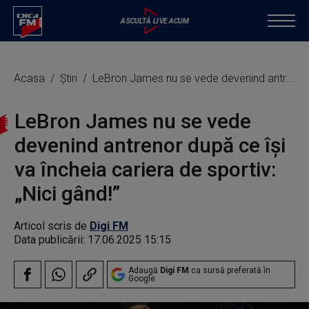
Acasa
Știri
LeBron James nu se vede devenind antrenor după ce îşi va încheia cariera de sportiv: „Nici gând!”
LeBron James nu se vede
devenind antrenor după ce îşi
va încheia cariera de sportiv:
„Nici gând!”
Articol scris de
Digi FM
Data publicării:
17.06.2025 15:15
Adaugă
Digi FM
ca sursă preferată în
Google