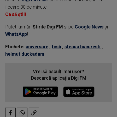
fiecare 30 de minute.
Ca să știi!
Puteţi urmări
Știrile Digi FM
şi pe
Google News
şi
WhatsApp
!
Etichete:
aniversare
,
fcsb
,
steaua bucuresti
,
helmut duckadam
Vrei să asculți mai ușor?
Descarcă aplicația Digi FM