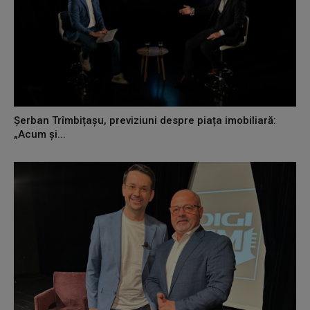
Șerban Trîmbițașu, previziuni despre piața imobiliară:
„Acum și...