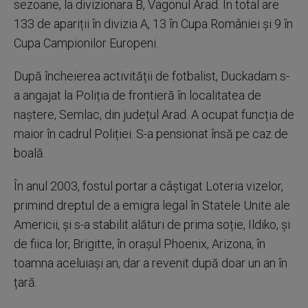
sezoane, la divizionara B, Vagonul Arad. În total are
133 de apariții în divizia A, 13 în Cupa României și 9 în
Cupa Campionilor Europeni.
După încheierea activității de fotbalist, Duckadam s-
a angajat la Poliția de frontieră în localitatea de
naștere, Semlac, din județul Arad. A ocupat funcția de
maior în cadrul Poliției. S-a pensionat însă pe caz de
boală.
În anul 2003, fostul portar a câștigat Loteria vizelor,
primind dreptul de a emigra legal în Statele Unite ale
Americii, și s-a stabilit alături de prima soție, Ildiko, și
de fiica lor, Brigitte, în orașul Phoenix, Arizona, în
toamna aceluiași an, dar a revenit după doar un an în
țară.