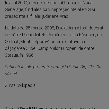
În anul 2004, devine membru al Partidului Noua
Generație, fiind ales ca vicepreședinte al PNG și
președinte al filialei județene Arad.
La data de 25 martie 2008, Duckadam a fost decorat
de către Președintele României, Traian Băsescu, cu
Ordinul „Meritul Sportiv” pentru rolul avut în
câștigarea Cupei Campionilor Europeni de către
Steaua, în 1986.
Subiectele tale preferate sunt și la Știrile Digi FM. Ca
să știi!
Sursa: Wikipedia
Ascultă
Digi FM Live
, pentru cele mai noi știri, la