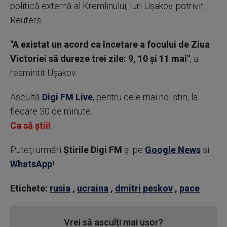
politică externă al Kremlinului, Iuri Uşakov, potrivit
Reuters.
"A existat un acord ca încetare a focului de Ziua
Victoriei să dureze trei zile: 9, 10 şi 11 mai"
, a
reamintit Uşakov.
Ascultă
Digi FM Live
, pentru cele mai noi știri, la
fiecare 30 de minute.
Ca să știi!
Puteţi urmări
Știrile Digi FM
şi pe
Google News
şi
WhatsApp
!
Etichete:
rusia
,
ucraina
,
dmitri peskov
,
pace
Vrei să asculți mai ușor?