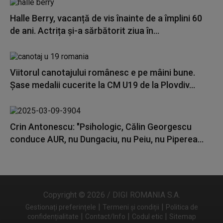
Halle Berry, vacanță de vis înainte de a împlini 60
de ani. Actrița și-a sărbătorit ziua în...
Viitorul canotajului românesc e pe mâini bune.
Șase medalii cucerite la CM U19 de la Plovdiv...
Crin Antonescu: "Psihologic, Călin Georgescu
conduce AUR, nu Dungaciu, nu Peiu, nu Piperea...
Copyright © 2026 / DIGI ROMANIA S.A.
|
|
Gestionați preferințele
Termeni și condiții
Politica de
|
|
|
confidențialitate
Contact/Info
Codul etic
Sitemap