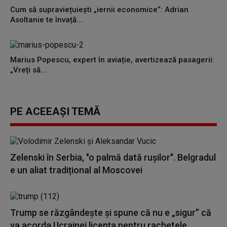
Cum să supraviețuiești „iernii economice”: Adrian
Asoltanie te învață...
Marius Popescu, expert în aviație, avertizează pasagerii:
„Vreți să...
PE ACEEAȘI TEMĂ
Zelenski în Serbia, "o palmă dată rușilor". Belgradul
e un aliat tradițional al Moscovei
Trump se răzgândește și spune că nu e „sigur” că
va acorda Ucrainei licenţa pentru rachetele...