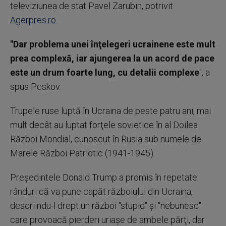
televiziunea de stat Pavel Zarubin, potrivit
Agerpres.ro
.
"Dar problema unei înţelegeri ucrainene este mult
prea complexă, iar ajungerea la un acord de pace
este un drum foarte lung, cu detalii complexe
", a
spus Peskov.
Trupele ruse luptă în Ucraina de peste patru ani, mai
mult decât au luptat forţele sovietice în al Doilea
Război Mondial, cunoscut în Rusia sub numele de
Marele Război Patriotic (1941-1945).
Preşedintele Donald Trump a promis în repetate
rânduri că va pune capăt războiului din Ucraina,
descriindu-l drept un război "stupid" şi "nebunesc"
care provoacă pierderi uriaşe de ambele părţi, dar