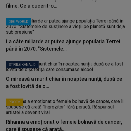
filme. Ce a cucerit-o...
DIGI WORLD
La câte miliarde ar putea ajunge populația Terrei
până în 2070. "Sistemele...
STIRILE KANAL D
O mireasă a murit chiar în noaptea nunții, după ce
a fost lovită de o...
PROFM
Rihanna a emoționat o femeie bolnavă de cancer,
care îi spusese că arată...