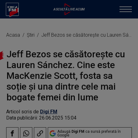
Acasa
Știri
Jeff Bezos se căsătorește cu Lauren Sánchez. Cine este MacKenzie Scott, fosta sa soție și una dintre cele mai bogate femei din lume
Jeff Bezos se căsătorește cu
Lauren Sánchez. Cine este
MacKenzie Scott, fosta sa
soție și una dintre cele mai
bogate femei din lume
Articol scris de
Digi FM
Data publicării:
26.06.2025 15:04
Adaugă
Digi FM
ca sursă preferată în
Google