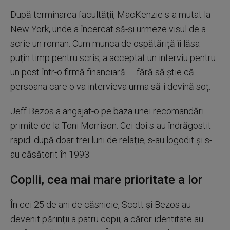
După terminarea facultății, MacKenzie s-a mutat la
New York, unde a încercat să-și urmeze visul de a
scrie un roman. Cum munca de ospătăriță îi lăsa
puțin timp pentru scris, a acceptat un interviu pentru
un post într-o firmă financiară — fără să știe că
persoana care o va intervieva urma să-i devină soț.
Jeff Bezos a angajat-o pe baza unei recomandări
primite de la Toni Morrison. Cei doi s-au îndrăgostit
rapid: după doar trei luni de relație, s-au logodit și s-
au căsătorit în 1993.
Copiii, cea mai mare prioritate a lor
În cei 25 de ani de căsnicie, Scott și Bezos au
devenit părinții a patru copii, a căror identitate au