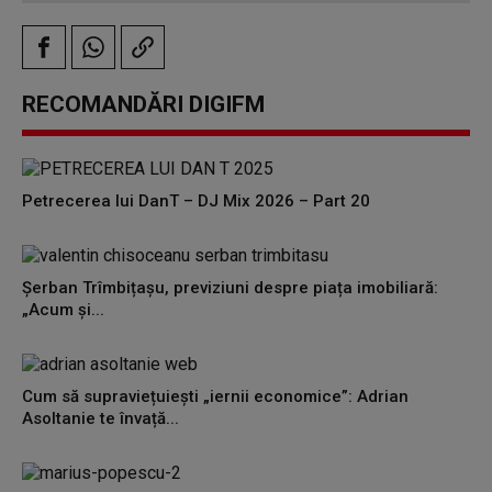
RECOMANDĂRI DIGIFM
Petrecerea lui DanT – DJ Mix 2026 – Part 20
Șerban Trîmbițașu, previziuni despre piața imobiliară:
„Acum și...
Cum să supraviețuiești „iernii economice”: Adrian
Asoltanie te învață...