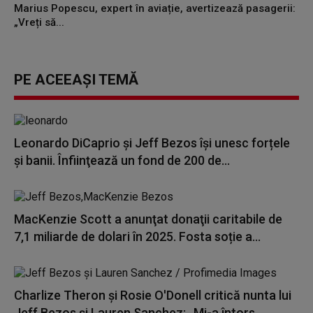
Marius Popescu, expert în aviație, avertizează pasagerii:
„Vreți să...
PE ACEEAȘI TEMĂ
Leonardo DiCaprio şi Jeff Bezos își unesc forțele
și banii. Înfiinţează un fond de 200 de...
MacKenzie Scott a anunţat donaţii caritabile de
7,1 miliarde de dolari în 2025. Fosta soție a...
Charlize Theron şi Rosie O'Donell critică nunta lui
Jeff Bezos şi Lauren Sanchez: „Mi-a întors...