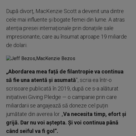
După divorț, MacKenzie Scott a devenit una dintre
cele mai influente și bogate femei din lume. A atras
atenția presei internaționale prin donațiile sale
impresionante, care au însumat aproape 19 miliarde
de dolari.
„Abordarea mea față de filantropie va continua
să fie una atentă și asumată
”, scria ea într-o
scrisoare publicată în 2019, după ce s-a alăturat
inițiativei Giving Pledge — o campanie prin care
miliardarii se angajează să doneze cel puțin
jumătate din averea lor. „
Va necesita timp, efort și
grijă. Dar nu voi aștepta. Și voi continua până
când seiful va fi gol”.