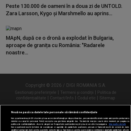
Peste 130.000 de oameni în a doua zi de UNTOLD.
Zara Larsson, Kygo și Marshmello au aprins...
MApN, după ce o dronă a explodat în Bulgaria,
aproape de granița cu România: "Radarele
noastre...
Copyright © 2026 / DIGI ROMANIA S.A.
|
|
Gestionați preferințele
Termeni și condiții
Politica de
|
|
|
confidențialitate
Contact/Info
Codul etic
Sitemap
Nouă ne pasă ca datele tale personale să rămână confidențiale
Noi și partenerii noștri
31
stocăm și/sau accesăm informații pe dispozitivul dvs., precum identificatorii cookie unici pentru prelucrarea
Urmărește-ne și pe
datelor cu caracter personal. Puteți accepta sau gestiona alegerile dvs. făcând clic mai jos sau în orice moment, pe pagina cu
politica de confidențialitate. Aceste alegeri vor fi raportate partenerilor noștri și nu vă vor afecta navigarea.
Mai multe detalii
Noi si partenerii nostri (retelele de socializare si agentiile de publicitate partenere, precum si furnizorii nostri de servicii de date
analitice) prelucram date pentru a permite website-ului sa functioneze, pentru a personaliza continutul si anunturile publicitare afisate