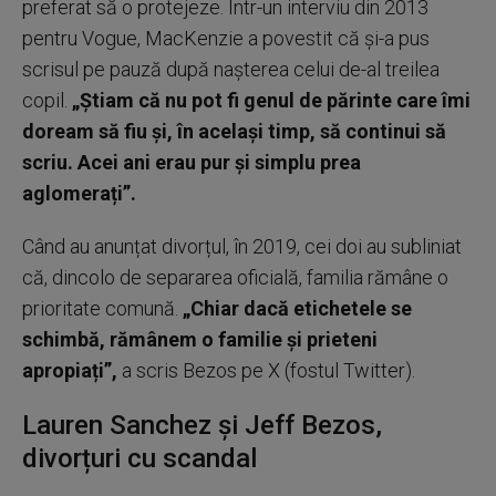
preferat să o protejeze. Într-un interviu din 2013
pentru Vogue, MacKenzie a povestit că și-a pus
scrisul pe pauză după nașterea celui de-al treilea
copil.
„Știam că nu pot fi genul de părinte care îmi
doream să fiu și, în același timp, să continui să
scriu. Acei ani erau pur și simplu prea
aglomerați”.
Când au anunțat divorțul, în 2019, cei doi au subliniat
că, dincolo de separarea oficială, familia rămâne o
prioritate comună.
„Chiar dacă etichetele se
schimbă, rămânem o familie și prieteni
apropiați”,
a scris Bezos pe X (fostul Twitter).
Lauren Sanchez și Jeff Bezos,
divorțuri cu scandal