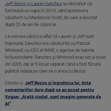
Jeff Bezos și Lauren Sanchez
au dezvăluit că
formează un cuplu în 2019, când acesta era
căsătorit cu Mackenzie Scott, de care a divorțat
după 25 de ani de căsnicie.
La vremea când s-a aflat că Lauren și Jeff sunt
împreună, Sanchez era căsătorită cu Patrick
Whitesell, co-CEO al WME, o agenție de talente
hollywoodiene. Sanchez și Whitesell erau soț și soție
din 2005, dar ar fi locuit separat când a fost făcută
publică relația pe care ea o avea cu Bezos.
Citește și:
Jeff Bezos și logodnica lui, ținta
comentariilor dure după ce au pozat pentru
Vogue: „Arată ciudat, sunt imagini generate de
AI”