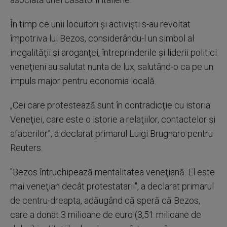
În timp ce unii locuitori şi activişti s-au revoltat
împotriva lui Bezos, considerându-l un simbol al
inegalităţii şi aroganţei, întreprinderile şi liderii politici
veneţieni au salutat nunta de lux, salutând-o ca pe un
impuls major pentru economia locală.
„Cei care protestează sunt în contradicţie cu istoria
Veneţiei, care este o istorie a relaţiilor, contactelor şi
afacerilor”, a declarat primarul Luigi Brugnaro pentru
Reuters.
"Bezos întruchipează mentalitatea veneţiană. El este
mai veneţian decât protestatarii", a declarat primarul
de centru-dreapta, adăugând că speră că Bezos,
care a donat 3 milioane de euro (3,51 milioane de