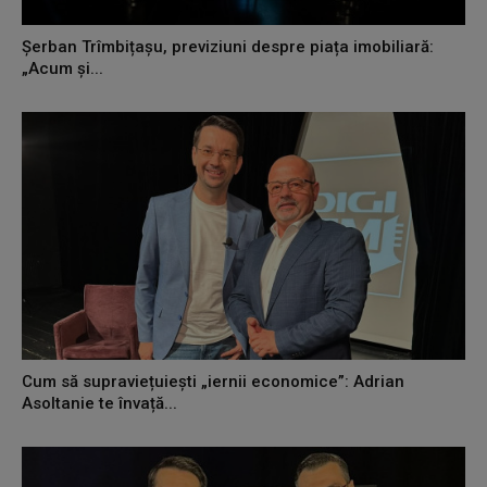
Șerban Trîmbițașu, previziuni despre piața imobiliară:
„Acum și...
Cum să supraviețuiești „iernii economice”: Adrian
Asoltanie te învață...