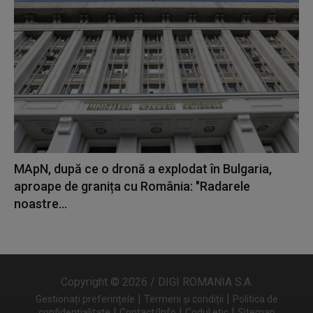
MApN, după ce o dronă a explodat în Bulgaria,
aproape de granița cu România: "Radarele
noastre...
Copyright © 2026 / DIGI ROMANIA S.A.
|
|
Gestionați preferințele
Termeni și condiții
Politica de
|
|
|
confidențialitate
Contact/Info
Codul etic
Sitemap