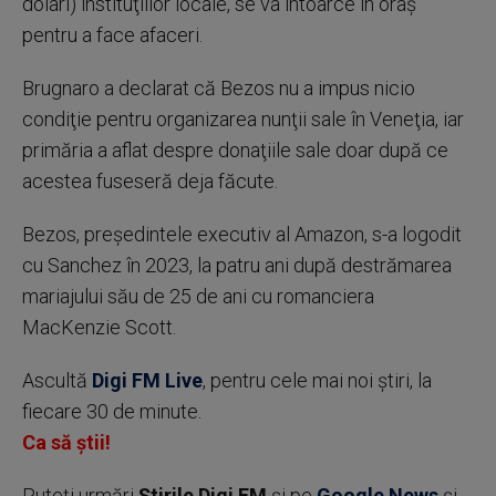
dolari) instituţiilor locale, se va întoarce în oraş
pentru a face afaceri.
Brugnaro a declarat că Bezos nu a impus nicio
condiţie pentru organizarea nunţii sale în Veneţia, iar
primăria a aflat despre donaţiile sale doar după ce
acestea fuseseră deja făcute.
Bezos, preşedintele executiv al Amazon, s-a logodit
cu Sanchez în 2023, la patru ani după destrămarea
mariajului său de 25 de ani cu romanciera
MacKenzie Scott.
Ascultă
Digi FM Live
, pentru cele mai noi știri, la
fiecare 30 de minute.
Ca să știi!
Puteţi urmări
Știrile Digi FM
şi pe
Google News
şi