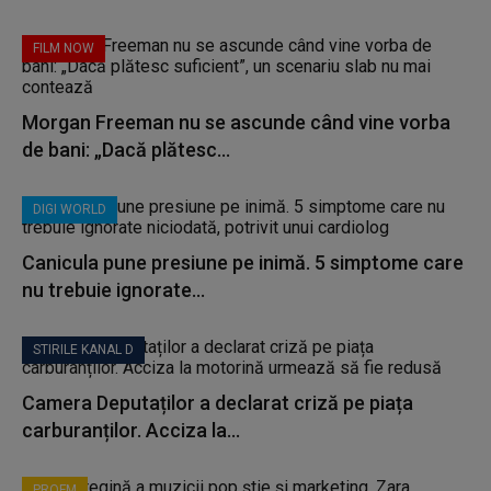
FILM NOW
Morgan Freeman nu se ascunde când vine vorba
de bani: „Dacă plătesc...
DIGI WORLD
Canicula pune presiune pe inimă. 5 simptome care
nu trebuie ignorate...
STIRILE KANAL D
Camera Deputaților a declarat criză pe piața
carburanților. Acciza la...
PROFM