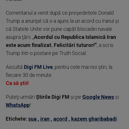
Comentariul a venit după ce preşedintele Donald
Trump a anunţat că s-a ajuns la un acord cu Iranul şi
că Statele Unite vor pune capăt blocadei navale
asupra ţării. „
Acordul cu Republica Islamică Iran
este acum finalizat. Felicitări tuturor!”
, a scris
Trump într-o postare pe Truth Social.
Ascultă
Digi FM Live
, pentru cele mai noi știri, la
fiecare 30 de minute.
Ca să știi!
Puteţi urmări
Știrile Digi FM
şi pe
Google News
şi
WhatsApp
!
Etichete:
sua
,
iran
,
acord
,
kazem gharibabadi