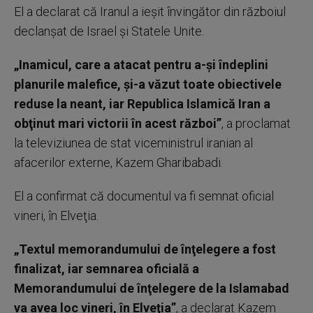
El a declarat că Iranul a ieşit învingător din războiul
declanşat de Israel şi Statele Unite.
„Inamicul, care a atacat pentru a-şi îndeplini
planurile malefice, şi-a văzut toate obiectivele
reduse la neant, iar Republica Islamică Iran a
obţinut mari victorii în acest război”
, a proclamat
la televiziunea de stat viceministrul iranian al
afacerilor externe, Kazem Gharibabadi.
El a confirmat că documentul va fi semnat oficial
vineri, în Elveţia.
„Textul memorandumului de înţelegere a fost
finalizat, iar semnarea oficială a
Memorandumului de înţelegere de la Islamabad
va avea loc vineri, în Elveţia”
, a declarat Kazem