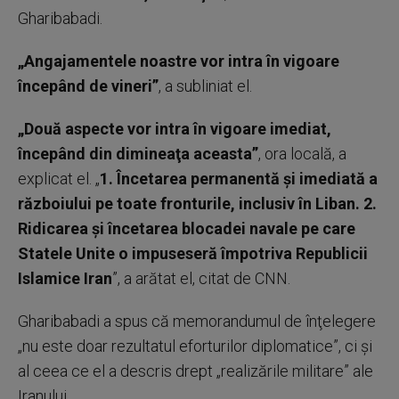
Gharibabadi.
„Angajamentele noastre vor intra în vigoare
începând de vineri”
, a subliniat el.
„Două aspecte vor intra în vigoare imediat,
începând din dimineaţa aceasta”
, ora locală, a
explicat el. „
1. Încetarea permanentă şi imediată a
războiului pe toate fronturile, inclusiv în Liban. 2.
Ridicarea şi încetarea blocadei navale pe care
Statele Unite o impuseseră împotriva Republicii
Islamice Iran
”, a arătat el, citat de CNN.
Gharibabadi a spus că memorandumul de înţelegere
„nu este doar rezultatul eforturilor diplomatice”, ci şi
al ceea ce el a descris drept „realizările militare” ale
Iranului.