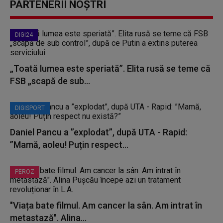
PARTENERII NOȘTRI
DIGI24
„Toată lumea este speriată”. Elita rusă se teme că
FSB „scapă de sub...
DIGISPORT
Daniel Pancu a ”explodat”, după UTA - Rapid:
”Mamă, aoleu! Puțin respect...
PEROZ
"Viața bate filmul. Am cancer la sân. Am intrat în
metastază". Alina...