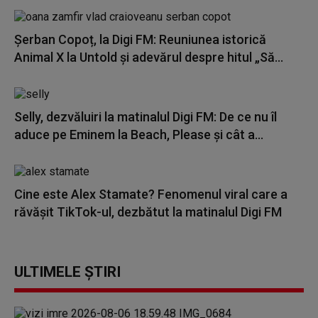
Șerban Copoț, la Digi FM: Reuniunea istorică
Animal X la Untold și adevărul despre hitul „Să...
Selly, dezvăluiri la matinalul Digi FM: De ce nu îl
aduce pe Eminem la Beach, Please și cât a...
Cine este Alex Stamate? Fenomenul viral care a
răvășit TikTok-ul, dezbătut la matinalul Digi FM
ULTIMELE ȘTIRI