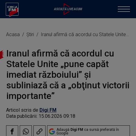
Acasa
Știri
Iranul afirmă că acordul cu Statele Unite „pune capăt imediat războiului” şi subliniază că a „obţinut victorii importante”
Iranul afirmă că acordul cu
Statele Unite „pune capăt
imediat războiului” şi
subliniază că a „obţinut victorii
importante”
Articol scris de
Digi FM
Data publicării:
15.06.2026 09:18
Adaugă
Digi FM
ca sursă preferată în
Google