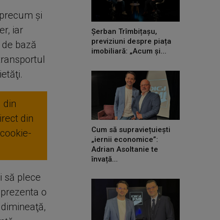
 precum şi
r, iar
Șerban Trîmbițașu,
previziuni despre piața
r de bază
imobiliară: „Acum și...
transportul
etăţi.
 din
rect din
Cum să supraviețuiești
 cookie-
„iernii economice”:
Adrian Asoltanie te
învață...
i să plece
e prezenta o
 dimineaţă,