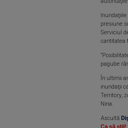
autorităţil
Inundaţiil
presiune sc
Serviciul 
cantitatea 
”Posibilita
pagube rămâ
În ultimii a
inundaţii c
Territory, 
Nina.
Ascultă
Di
Ca să știi!