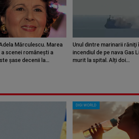
 Adela Mărculescu. Marea
Unul dintre marinarii răniţi 
a scenei românești a
incendiul de pe nava Gas L
ste șase decenii la...
murit la spital. Alți doi...
DIGI WORLD