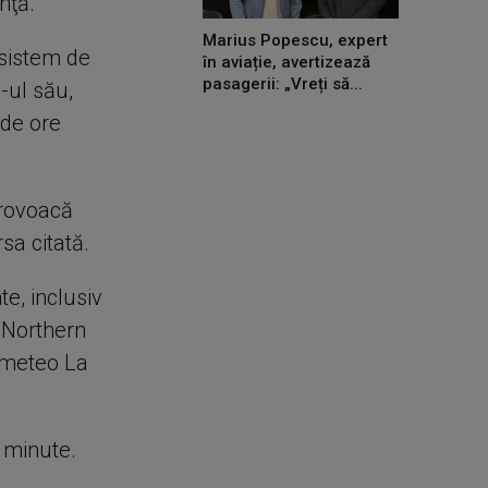
nţă.
Marius Popescu, expert
 sistem de
în aviație, avertizează
pasagerii: „Vreți să...
e-ul său,
 de ore
provoacă
sa citată.
te, inclusiv
n Northern
t meteo La
e minute.