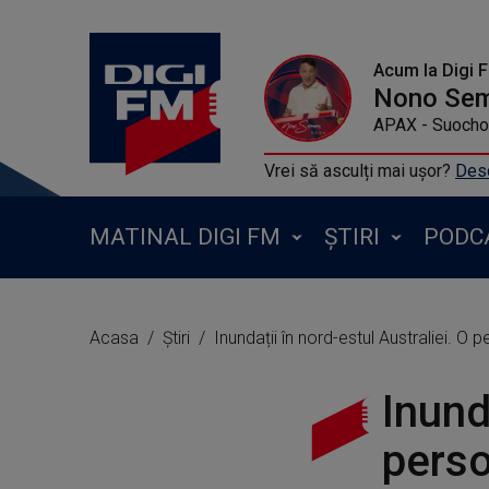
Acum la Digi 
Nono Se
APAX - Suocho 
Vrei să asculți mai ușor?
Desc
MATINAL DIGI FM
ȘTIRI
PODC
Acasa
Știri
Inundații în nord-estul Australiei. O 
Inund
perso