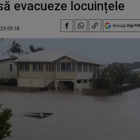
să evacueze locuințele
Adaugă
Digi FM
025 09:18