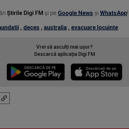
ări
Știrile Digi FM
şi pe
Google News
şi
WhatsApp
!
nundatii
,
deces
,
australia
,
evacuare locuinte
Vrei să asculți mai ușor?
Descarcă aplicația Digi FM