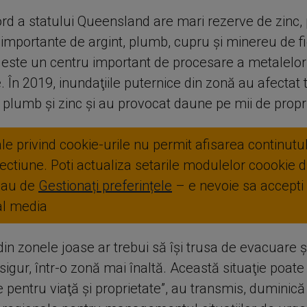
rd a statului Queensland are mari rezerve de zinc,
mportante de argint, plumb, cupru şi minereu de fie
 este un centru important de procesare a metalelo
. În 2019, inundaţiile puternice din zonă au afectat 
 plumb şi zinc şi au provocat daune pe mii de propri
ale privind cookie-urile nu permit afisarea continutul
ctiune. Poti actualiza setarile modulelor coookie di
sau de
Gestionați preferințele
– e nevoie sa accepti
ial media
 din zonele joase ar trebui să îşi trusa de evacuare ş
 sigur, într-o zonă mai înaltă. Această situaţie poat
pentru viaţă şi proprietate”, au transmis, duminică