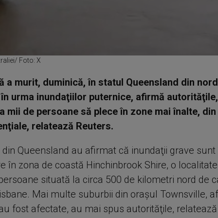
raliei/ Foto: X
 a murit, duminică, în statul Queensland din nord
 în urma inundaţiilor puternice, afirmă autorităţile,
a mii de persoane să plece în zone mai înalte, di
enţiale, relatează Reuters.
e din Queensland au afirmat că inundaţii grave sunt 
 în zona de coastă Hinchinbrook Shire, o localitate
ersoane situată la circa 500 de kilometri nord de c
risbane. Mai multe suburbii din oraşul Townsville, af
au fost afectate, au mai spus autorităţile, relateaz