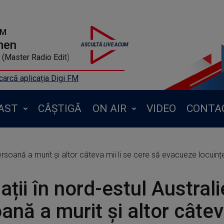
FM
men
(Master Radio Edit)
arcă aplicația Digi FM
AST
CÂȘTIGĂ
ON AIR
VIDEO
CONTA
persoană a murit şi altor câteva mii li se cere să evacueze locuinț
ații în nord-estul Australi
ană a murit şi altor câteva