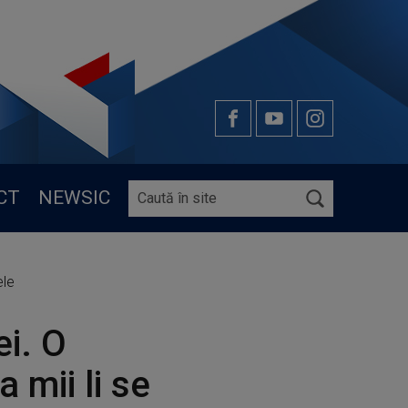
CT
NEWSIC
ele
ei. O
 mii li se