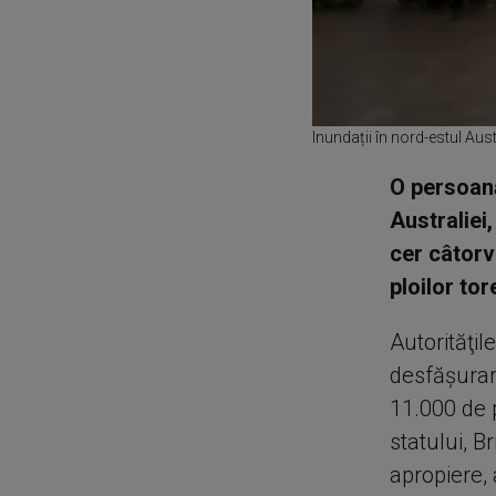
Inundații în nord-estul Aust
O persoană
Australiei,
cer câtorv
ploilor tor
Autorităţil
desfăşurare
11.000 de p
statului, B
apropiere, 