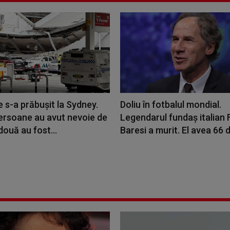
e s-a prăbuşit la Sydney.
Doliu în fotbalul mondial.
ersoane au avut nevoie de
Legendarul fundaş italian
, două au fost...
Baresi a murit. El avea 66 