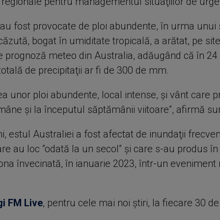
e regionale pentru managementul situaţiilor de urge
e au fost provocate de ploi abundente, în urma unui
ăzută, bogat în umiditate tropicală, a arătat, pe sit
de prognoză meteo din Australia, adăugând că în 24
totală de precipitaţii ar fi de 300 de mm.
tea unor ploi abundente, local intense, şi vânt care 
ne şi la începutul săptămânii viitoare”, afirmă sur
ni, estul Australiei a fost afectat de inundaţii frecven
are au loc ”odată la un secol” şi care s-au produs î
zona învecinată, în ianuarie 2023, într-un evenimen
gi FM Live
, pentru cele mai noi știri, la fiecare 30 d