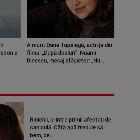
în
A murit Dana Tapalagă, actrița din
isbon a
filmul „După dealuri”. Nuami
Dinescu, mesaj sfâșietor: „Nu...
Rinichii, printre primii afectați de
caniculă. Câtă apă trebuie să
bem, de...