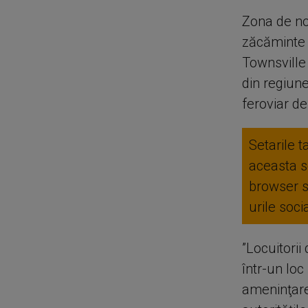
Zona de no
zăcăminte i
Townsville
din regiune
feroviar de
Setarile t
aceasta se
browser 
urile soc
”Locuitorii
într-un loc
ameninţare 