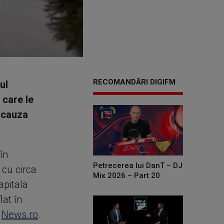
RECOMANDĂRI DIGIFM
ul
 care le
n cauza
în
Petrecerea lui DanT – DJ
 cu circa
Mix 2026 – Part 20
apitala
lat în
ă
News.ro
.