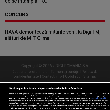
ce se întâmplă”: O...
CONCURS
HAVA demontează miturile verii, la Digi FM,
alături de MIT Clima
Copyright © 2026 / DIGI ROMANIA S.A.
|
|
Gestionați preferințele
Termeni și condiții
Politica de
|
|
|
confidențialitate
Contact/Info
Codul etic
Sitemap
Nouă ne pasă ca datele tale personale să rămână confidențiale
Noi și partenerii noștri
31
stocăm și/sau accesăm informații pe dispozitivul dvs., precum identificatorii cookie unici pentru prelucrarea
Urmărește-ne și pe
datelor cu caracter personal. Puteți accepta sau gestiona alegerile dvs. făcând clic mai jos sau în orice moment, pe pagina cu
politica de confidențialitate. Aceste alegeri vor fi raportate partenerilor noștri și nu vă vor afecta navigarea.
Mai multe detalii
Noi si partenerii nostri (retelele de socializare si agentiile de publicitate partenere, precum si furnizorii nostri de servicii de date
analitice) prelucram date pentru a permite website-ului sa functioneze, pentru a personaliza continutul si anunturile publicitare afisate
in functie de interesele si/sau profilul dvs., pentru a va oferi functionalitati aferente retelelor de socializare si pentru a analiza
traficul pe website. Beneficiati de drepturile prevazute de art. 15-22 din GDPR in legatura cu prelucrarea datelor cu caracter