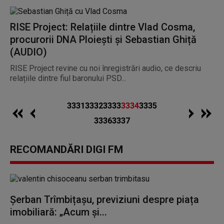
RISE Project: Relațiile dintre Vlad Cosma,
procurorii DNA Ploiești și Sebastian Ghiță
(AUDIO)
RISE Project revine cu noi înregistrări audio, ce descriu
relațiile dintre fiul baronului PSD...
3331
3332
3333
3334
3335
3336
3337
RECOMANDĂRI DIGI FM
Șerban Trîmbițașu, previziuni despre piața
imobiliară: „Acum și...