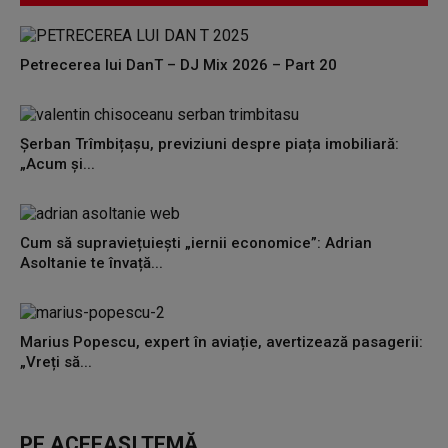
Petrecerea lui DanT – DJ Mix 2026 – Part 20
Șerban Trîmbițașu, previziuni despre piața imobiliară:
„Acum și...
Cum să supraviețuiești „iernii economice”: Adrian
Asoltanie te învață...
Marius Popescu, expert în aviație, avertizează pasagerii:
„Vreți să...
PE ACEEAȘI TEMĂ