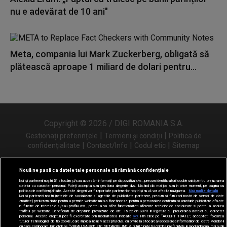
nu e adevărat de 10 ani"
Meta, compania lui Mark Zuckerberg, obligată să
plătească aproape 1 miliard de dolari pentru...
Copyright © 2026 / DIGI ROMANIA S.A.
|
|
Gestionați preferințele
Termeni și condiții
Politica de
|
|
|
confidențialitate
Contact/Info
Codul etic
Sitemap
Nouă ne pasă ca datele tale personale să rămână confidențiale
Noi și partenerii noștri
31
stocăm și/sau accesăm informații pe dispozitivul dvs., precum identificatorii cookie unici pentru prelucrarea
Urmărește-ne și pe
datelor cu caracter personal. Puteți accepta sau gestiona alegerile dvs. făcând clic mai jos sau în orice moment, pe pagina cu
politica de confidențialitate. Aceste alegeri vor fi raportate partenerilor noștri și nu vă vor afecta navigarea.
Mai multe detalii
Noi si partenerii nostri (retelele de socializare si agentiile de publicitate partenere, precum si furnizorii nostri de servicii de date
analitice) prelucram date pentru a permite website-ului sa functioneze, pentru a personaliza continutul si anunturile publicitare afisate
in functie de interesele si/sau profilul dvs., pentru a va oferi functionalitati aferente retelelor de socializare si pentru a analiza
traficul pe website. Beneficiati de drepturile prevazute de art. 15-22 din GDPR in legatura cu prelucrarea datelor cu caracter
personal. Aceste drepturi pot fi exercitate prin modalitatea indicata
aici
. Prin click pe “ACCEPT TOATE”, acceptati folosirea
tuturor Tehnologiilor de tip Cookie, care implica inclusiv acceptul dvs. cu privire la stocarea/accesarea informatiilor de catre Vendor-ii
cu care colaboram. Prin click pe “VREAU SA MODIFIC SETARILE INDIVIDUAL” puteti schimba preferintele in mod individual, mai putin