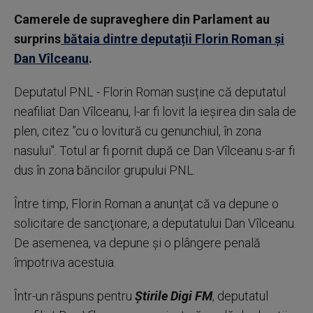
Camerele de supraveghere din Parlament au
surprins
bătaia dintre deputații Florin Roman și
Dan Vîlceanu
.
Deputatul PNL - Florin Roman susține că deputatul
neafiliat Dan Vîlceanu, l-ar fi lovit la ieşirea din sala de
plen, citez ”cu o lovitură cu genunchiul, în zona
nasului". Totul ar fi pornit după ce Dan Vîlceanu s-ar fi
dus în zona băncilor grupului PNL.
Între timp, Florin Roman a anunţat că va depune o
solicitare de sancţionare, a deputatului Dan Vîlceanu.
De asemenea, va depune și o plângere penală
împotriva acestuia.
Într-un răspuns pentru
Știrile Digi FM
, deputatul