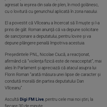
agresat la ieşirea din sala de plen, în mod golănesc,
cu o lovitură cu genunchiul aplicată în zona nasului.
El a povestit că Vîlceanu a încercat să îl muşte şi l-a
prins de gât. Roman anunţă că va depune solicitare
de sancţionare a deputatului, pentru lovire şi va
depune plângere penală împotriva acestuia.
Preşedintele PNL, Nicolae Ciucă, a reacţionat,
afirmând că ”violenţa fizică este de neacceptat”, mai
ales în Parlament şi apreciază că atacul asupra lui
Florin Roman ”arată măsura unei lipse de caracter şi
conduită morală din partea deputatului Dan
Vîlceanu”.
Ascultă
Digi FM Live
, pentru cele mai noi știri, la
fiecare 30 de minute.