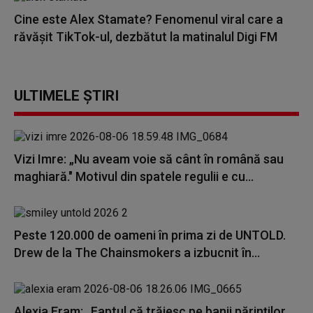
Cine este Alex Stamate? Fenomenul viral care a
răvășit TikTok-ul, dezbătut la matinalul Digi FM
ULTIMELE ȘTIRI
Vizi Imre: „Nu aveam voie să cânt în română sau
maghiară." Motivul din spatele regulii e cu...
Peste 120.000 de oameni în prima zi de UNTOLD.
Drew de la The Chainsmokers a izbucnit în...
Alexia Eram: „Faptul că trăiesc pe banii părinților