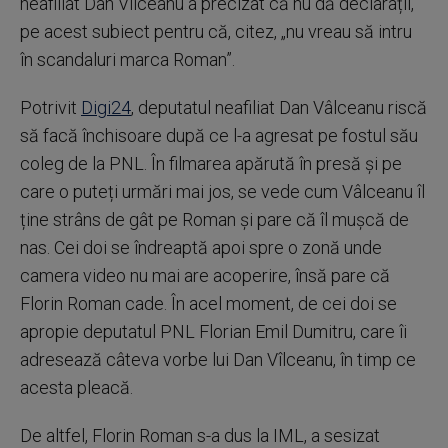
neafiliat Dan Vîlceanu a precizat că nu dă declarații,
pe acest subiect pentru că, citez, „nu vreau să intru
în scandaluri marca Roman”.
Potrivit
Digi24
, deputatul neafiliat Dan Vâlceanu riscă
să facă închisoare după ce l-a agresat pe fostul său
coleg de la PNL. În filmarea apărută în presă și pe
care o puteți urmări mai jos, se vede cum Vâlceanu îl
ține strâns de gât pe Roman și pare că îl mușcă de
nas. Cei doi se îndreaptă apoi spre o zonă unde
camera video nu mai are acoperire, însă pare că
Florin Roman cade. În acel moment, de cei doi se
apropie deputatul PNL Florian Emil Dumitru, care îi
adresează câteva vorbe lui Dan Vîlceanu, în timp ce
acesta pleacă.
De altfel, Florin Roman s-a dus la IML, a sesizat