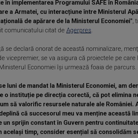
te în implementarea Programului SAFE în Români
are a Armatei, cu interacțiune între Ministerul Apăr
națională de apărare de la Ministerul Economiei"
, 
it comunicatului citat de
Agerpres
.
ă se declară onorat de această nominalizare, menț
 de vicepremier, se va asigura că proiectele pe care 
 Ministerul Economiei își urmează foaia de parcurs.
ase luni de mandat la Ministerul Economiei, am d
e o instituție pe direcția corectă, că pot elimina n
 cum să valorific resursele naturale ale României.
deplină că succesorul meu va menține această lini
 un sprijin constant în Guvern pentru continuitat
În același timp, consider esențial să consolidăm s