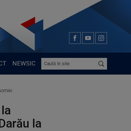
CT
NEWSIC
onomiei
 la
 Darău la