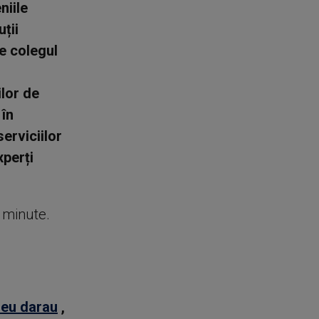
niile
ții
e colegul
lor de
 în
erviciilor
xperți
e minute.
neu darau
,