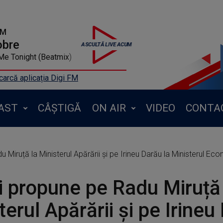
FM
obre
Save Me Tonight (Beatmix)
arcă aplicația Digi FM
AST
CÂȘTIGĂ
ON AIR
VIDEO
CONTA
 Miruță la Ministerul Apărării și pe Irineu Darău la Ministerul Ec
i propune pe Radu Miruță
terul Apărării și pe Irineu