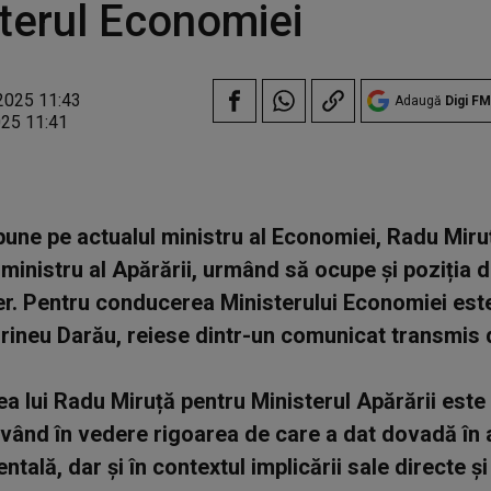
terul Economiei
2025 11:43
Adaugă
Digi FM
025 11:41
pune pe actualul ministru al Economiei, Radu Miru
 ministru al Apărării, urmând să ocupe și poziția 
r. Pentru conducerea Ministerului Economiei est
Irineu Darău, reiese dintr-un comunicat transmis
a lui Radu Miruță pentru Ministerul Apărării este
având în vedere rigoarea de care a dat dovadă în 
ală, dar și în contextul implicării sale directe și