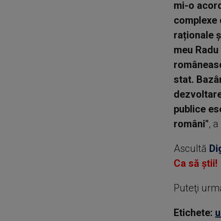
mi-o acord
complexe d
raționale 
meu Radu M
româneasc
stat. Bazâ
dezvoltare
publice es
români"
, 
Ascultă
Di
Ca să știi!
Puteţi urm
Etichete:
u