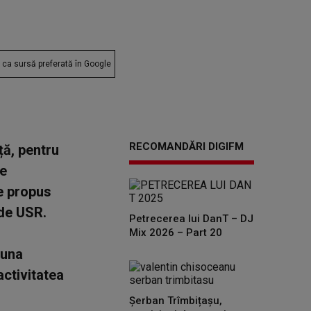
ca sursă preferată în Google
RECOMANDĂRI DIGIFM
ță, pentru
de
e propus
 de USR.
Petrecerea lui DanT – DJ
Mix 2026 – Part 20
 una
activitatea
Șerban Trîmbițașu,