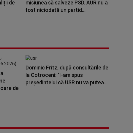
liții de
misiunea să salveze PSD. AUR nu a
fost niciodată un partid...
Dominic Fritz, după consultările de
ea
la Cotroceni: "I-am spus
ene
preşedintelui că USR nu va putea...
loare de