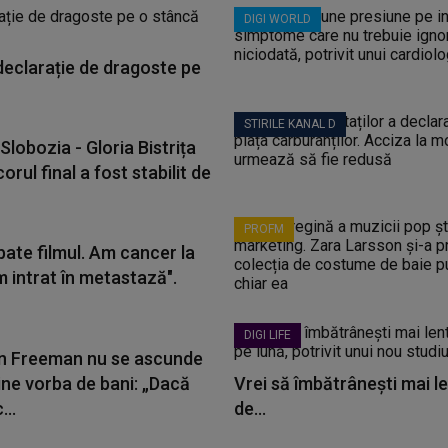
DIGI WORLD
 declarație de dragoste pe
STIRILE KANAL D
Slobozia - Gloria Bistrița
corul final a fost stabilit de
PROFM
bate filmul. Am cancer la
m intrat în metastază".
DIGI LIFE
 Freeman nu se ascunde
ine vorba de bani: „Dacă
Vrei să îmbătrânești mai le
...
de...