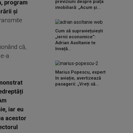
a, program
previziuni despre piața
imobiliară: „Acum și...
ării și
transmite
Cum să supraviețuiești
„iernii economice”:
Adrian Asoltanie te
ionând că,
învață...
le-a
Marius Popescu, expert
în aviație, avertizează
emonstrat
pasagerii: „Vreți să...
edreptăți
 Am
e, iar eu
ea acestor
ectorul