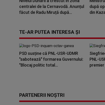
Nivelul Dunării a crescut în zona
Ministru
centralei de la Cernavodă. Anunțul
după opr
făcut de Radu Miruță după...
din Kaza
TE-AR PUTEA INTERESA ȘI
PSD susține că PNL-USR-UDMR
Siegfri
"sabotează" formarea Guvernului:
PNL-USR
"Blocaj politic total...
premier
PARTENERII NOȘTRI