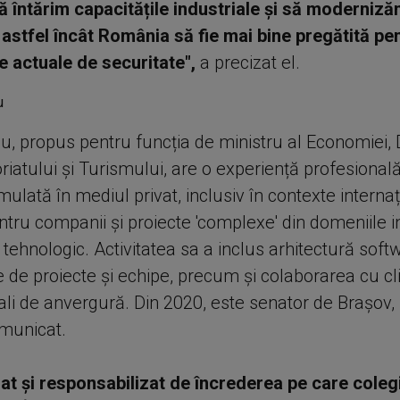
să întărim capacitățile industriale și să moderniz
 astfel încât România să fie mai bine pregătită pe
e actuale de securitate",
a precizat el.
u, propus pentru funcția de ministru al Economiei, Di
iatului și Turismului, are o experiență profesional
ulată în mediul privat, inclusiv în contexte internaț
tru companii și proiecte 'complexe' din domeniile in
i tehnologic. Activitatea sa a inclus arhitectură soft
 de proiecte și echipe, precum și colaborarea cu cli
ali de anvergură. Din 2020, este senator de Brașov,
omunicat.
at și responsabilizat de încrederea pe care coleg