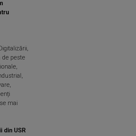
ăm
ntru
gitalizării,
ă de peste
ionale,
dustrial,
ware,
enți
 se mai
ii din USR