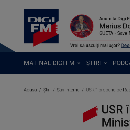
Acum la Digi 
Marius D
JENNIFER LOPEZ FT DAVID GUETA - 
Vrei să asculți mai ușor?
Desc
MATINAL DIGI FM
ȘTIRI
PODC
Acasa
Știri
Știri Interne
USR îi propune pe Radu
USR î
Minis