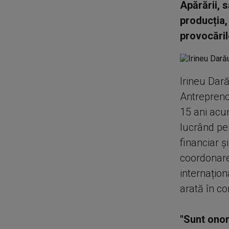
Apărării, 
producția,
provocăril
Irineu Dară
Antreprenor
15 ani acum
lucrând pen
financiar ș
coordonare
internațion
arată în c
"Sunt onor