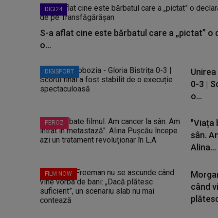
DIGI24
S-a aflat cine este bărbatul care a „pictat” o
o...
Unirea 
DIGISPORT
0-3 | S
o...
"Viața 
PEROZ
sân. A
Alina...
Morgan
FILM NOW
când v
plătesc