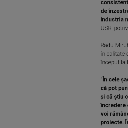
consisten
de înzestr
industria 
USR, potriv
Radu Miruț
în calitate
început la
"În cele ș
că pot pun
și că știu
încredere 
voi rămâne
proiecte. 