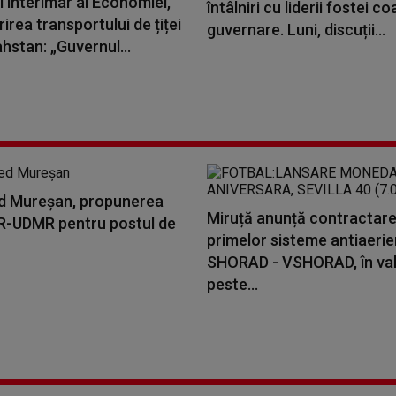
l interimar al Economiei,
întâlniri cu liderii fostei coa
irea transportului de țiței
guvernare. Luni, discuții...
hstan: „Guvernul...
ed Mureșan, propunerea
Miruță anunță contractar
-UDMR pentru postul de
primelor sisteme antiaeri
SHORAD - VSHORAD, în va
peste...