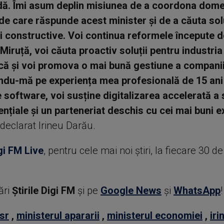
ă. Îmi asum deplin misiunea de a coordona dome
e care răspunde acest minister și de a căuta solu
și constructive. Voi continua reformele începute d
iruță, voi căuta proactiv soluții pentru industria
ă și voi promova o mai bună gestiune a companii
ndu-mă pe experiența mea profesională de 15 ani
 software, voi susține digitalizarea accelerată a s
ențiale și un parteneriat deschis cu cei mai buni e
a declarat Irineu Darău.
gi FM Live
, pentru cele mai noi știri, la fiecare 30 d
ări
Știrile Digi FM
şi pe
Google News
şi
WhatsApp
!
sr
,
ministerul apararii
,
ministerul economiei
,
iri