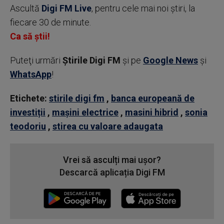
Ascultă
Digi FM Live
, pentru cele mai noi știri, la
fiecare 30 de minute.
Ca să știi!
Puteţi urmări
Știrile Digi FM
şi pe
Google News
şi
WhatsApp
!
Etichete:
stirile digi fm
,
banca europeană de
investiții
,
mașini electrice
,
masini hibrid
,
sonia
teodoriu
,
stirea cu valoare adaugata
Vrei să asculți mai ușor?
Descarcă aplicația Digi FM