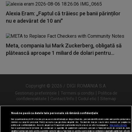
Alexia Eram: „Faptul că trăiesc pe banii părinților
nu e adevărat de 10 ani"
Meta, compania lui Mark Zuckerberg, obligată să
plătească aproape 1 miliard de dolari pentru...
Copyright © 2026 / DIGI ROMANIA S.A.
|
|
Gestionați preferințele
Termeni și condiții
Politica de
|
|
|
confidențialitate
Contact/Info
Codul etic
Sitemap
Nouă ne pasă ca datele tale personale să rămână confidențiale
Noi și partenerii noștri
31
stocăm și/sau accesăm informații pe dispozitivul dvs., precum identificatorii cookie unici pentru prelucrarea
Urmărește-ne și pe
datelor cu caracter personal. Puteți accepta sau gestiona alegerile dvs. făcând clic mai jos sau în orice moment, pe pagina cu
politica de confidențialitate. Aceste alegeri vor fi raportate partenerilor noștri și nu vă vor afecta navigarea.
Mai multe detalii
Noi si partenerii nostri (retelele de socializare si agentiile de publicitate partenere, precum si furnizorii nostri de servicii de date
analitice) prelucram date pentru a permite website-ului sa functioneze, pentru a personaliza continutul si anunturile publicitare afisate