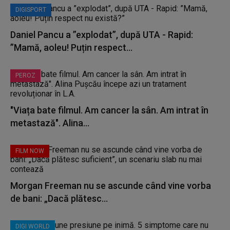
DIGISPORT
Daniel Pancu a ”explodat”, după UTA - Rapid:
”Mamă, aoleu! Puțin respect...
PEROZ
"Viața bate filmul. Am cancer la sân. Am intrat în
metastază". Alina...
FILM NOW
Morgan Freeman nu se ascunde când vine vorba
de bani: „Dacă plătesc...
DIGI WORLD