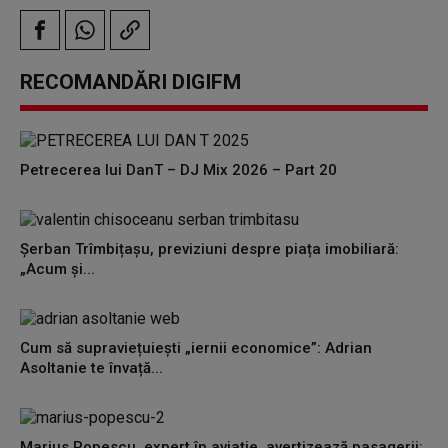
RECOMANDĂRI DIGIFM
Petrecerea lui DanT – DJ Mix 2026 – Part 20
Șerban Trîmbițașu, previziuni despre piața imobiliară:
„Acum și...
Cum să supraviețuiești „iernii economice”: Adrian
Asoltanie te învață...
Marius Popescu, expert în aviație, avertizează pasagerii: