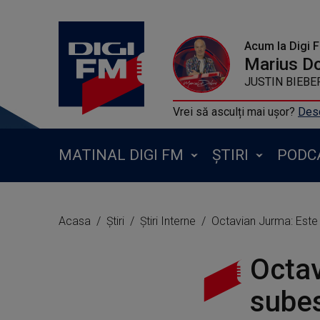
Acum la Digi 
Marius D
JUSTIN BIEBER
Vrei să asculți mai ușor?
Desc
MATINAL DIGI FM
ȘTIRI
PODC
Acasa
Știri
Știri Interne
Octavian Jurma: Este 
Octav
subes