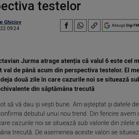
ectiva testelor
e Ghiciov
Adaugă
Digi FM
022 09:24
tavian Jurma atrage atenția că valul 6 este cel m
 val de până acum din perspectiva testelor. El m
 deja două zile în care cazurile noi se situează su
 echivalente din săptămâna trecută
 pot să vă dau și vești bune. Am așteptat și datele de
onfirma debutul unui nou trend. Din fericire avem 
care cazurile noi se situează sub valorile din zilele 
âna trecută. De asemenea aceste valori se situea