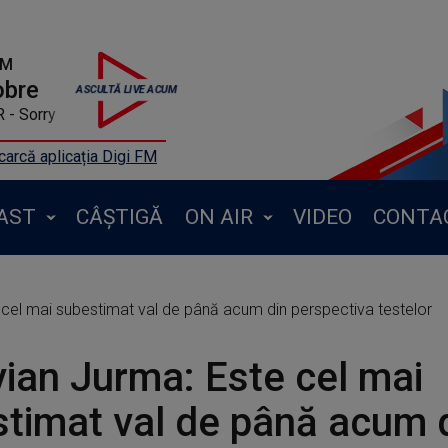
FM
obre
 - Sorry
arcă aplicația Digi FM
AST
CÂȘTIGĂ
ON AIR
VIDEO
CONTA
cel mai subestimat val de până acum din perspectiva testelor
ian Jurma: Este cel mai
timat val de până acum 