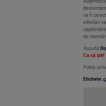
sugerează 
descendenț
va fi carac
infectări v
săptămâna 
de internăr
Ascultă
Di
Ca să știi!
Puteţi urm
Etichete:
c