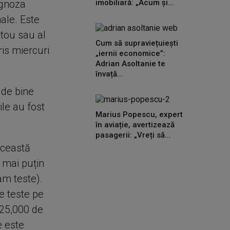
ognoza
imobiliară: „Acum și...
ale. Este
tou sau al
Cum să supraviețuiești
is miercuri
„iernii economice”:
Adrian Asoltanie te
învață...
 de bine
ile au fost
Marius Popescu, expert
în aviație, avertizează
pasagerii: „Vreți să...
această
 mai puțin
am teste).
e teste pe
 25,000 de
e este