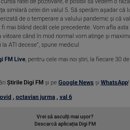
curbă ratei de pozitivare, e posibil să vedem o fază
a similară celei din valul 5. Să sperăm așadar că 
terizată de o temperare a valului pandemic și că va
a fi mai blând decât cele precedente. Vom afla asta
viitoare când în mod normal vom atinge și maximu
i la ATI decese”, spune medicul.
gi FM Live
, pentru cele mai noi știri, la fiecare 30 d
ări
Știrile Digi FM
şi pe
Google News
şi
WhatsApp
!
ovid
,
octavian jurma
,
val 6
Vrei să asculți mai ușor?
Descarcă aplicația Digi FM