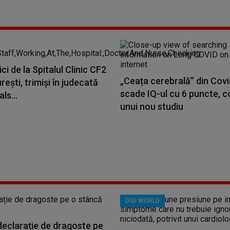
ci de la Spitalul Clinic CF2
„Ceața cerebrală” din Covi
reşti, trimiși în judecată
scade IQ-ul cu 6 puncte, 
ls...
unui nou studiu
DIGI WORLD
 declarație de dragoste pe