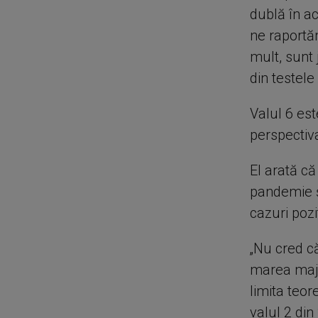
dublă în ac
ne raportă
mult, sunt
din testele
Valul 6 es
perspectiv
El arată că
pandemie ș
cazuri pozi
„Nu cred că
marea majo
limita teo
valul 2 di