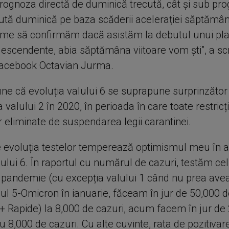
rognoza directă de duminică trecută, cât și sub pr
cută duminică pe baza scăderii acelerației săptămân
me să confirmăm dacă asistăm la debutul unui pla
descendente, abia săptămâna viitoare vom ști”, a scr
Facebook Octavian Jurma.
ne că evoluția valului 6 se suprapune surprinzător
 valului 2 în 2020, în perioada în care toate restricți
 eliminate de suspendarea legii carantinei.
e evoluția testelor temperează optimismul meu în 
ului 6. În raportul cu numărul de cazuri, testăm cel
a pandemie (cu excepția valului 1 când nu prea ave
lul 5-Omicron în ianuarie, făceam în jur de 50,000 d
 + Rapide) la 8,000 de cazuri, acum facem în jur de
u 8,000 de cazuri. Cu alte cuvinte, rata de pozitivar