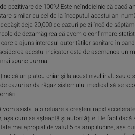
tă de pozitivare de 100%! Este neîndoielnic că dacă 
stare similar cu cel de la începutul acestui an, num
i depășit deja 20,000 de cazuri pe zi încă de săptă
incolo de dezamăgirea că avem o confirmare statist
a care a ajuns interesul autorităților sanitare în pa
scăderea acestui indicator este de asemenea un m
 mai spune Jurma.
ine că un platou chiar și la acest nivel înalt sau o
de cazuri ar da răgaz sistemului medical să se a
ernări.
 vom asista la o reluare a creșterii rapid accelerat
 așa cum se așteaptă și autoritățile. De fapt dacă 
litate mai apropiat de valul 5 ca amplitudine, așa c