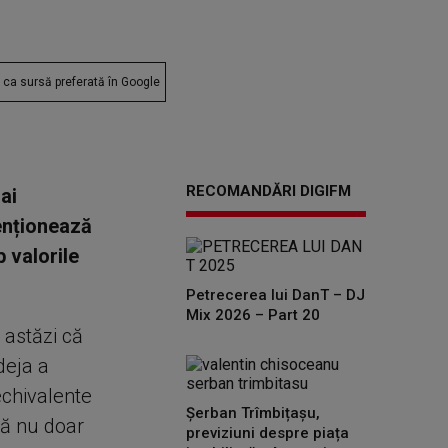
ca sursă preferată în Google
RECOMANDĂRI DIGIFM
ai
enționează
b valorile
Petrecerea lui DanT – DJ
Mix 2026 – Part 20
 astăzi că
deja a
echivalente
Șerban Trîmbițașu,
ză nu doar
previziuni despre piața