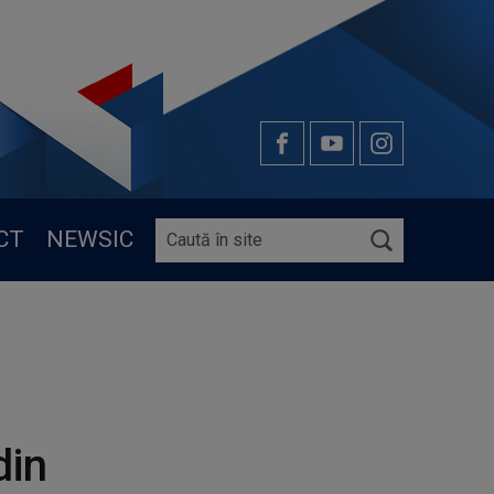
CT
NEWSIC
din