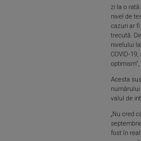
zi la o ra
nivel de te
cazuri ar f
trecută. D
nivelului l
COVID-19, 
optimism”,
Acesta susț
numărului 
valul de int
„Nu cred că
septembrie,
fost în rea