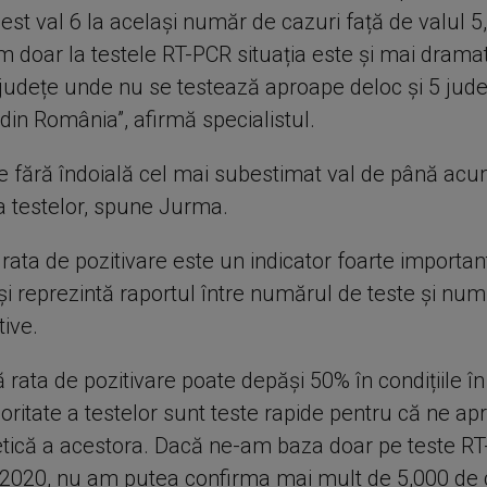
est val 6 la același număr de cazuri față de valul 5,
m doar la testele RT-PCR situația este și mai drama
 județe unde nu se testează aproape deloc și 5 jud
 din România”, afirmă specialistul.
te fără îndoială cel mai subestimat val de până acu
a testelor, spune Jurma.
 rata de pozitivare este un indicator foarte importan
i reprezintă raportul între numărul de teste și num
tive.
 rata de pozitivare poate depăși 50% în condițiile în
ritate a testelor sunt teste rapide pentru că ne a
retică a acestora. Dacă ne-am baza doar pe teste RT
n 2020, nu am putea confirma mai mult de 5,000 de 