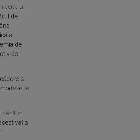
am avea un
ărul de
mâna
ică a
ndemia de
otiv de
 scădere a
comodeze la
e până în
acest val a
um