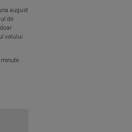
luna august
lul de
 doar
l valului
e minute.