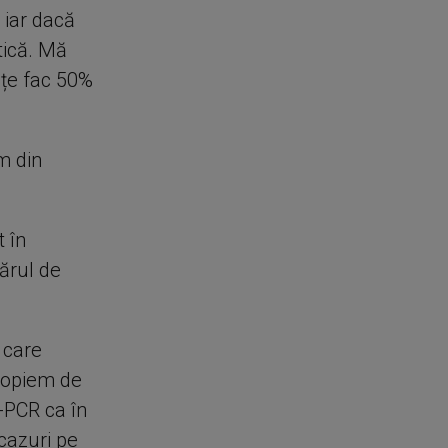
 iar dacă
tică. Mă
ețe fac 50%
m din
t în
ărul de
 care
propiem de
-PCR ca în
cazuri pe