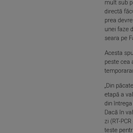
mult sub p
directă fă
prea devre
unei faze 
seara pe 
Acesta spu
peste cea a
temporarar
„Din păcat
etapă a val
din întreg
Dacă în va
zi (RT-PCR
teste pentr