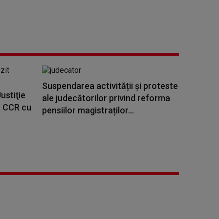
Suspendarea activității și proteste
ustiţie
ale judecătorilor privind reforma
a CCR cu
pensiilor magistraților...