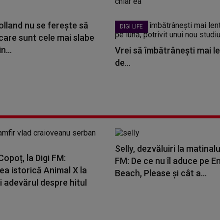
lland nu se ferește să
DIGI LIFE
care sunt cele mai slabe
n...
Vrei să îmbătrânești mai le
de...
Selly, dezvăluiri la matinalu
opoț, la Digi FM:
FM: De ce nu îl aduce pe E
a istorică Animal X la
Beach, Please și cât a...
i adevărul despre hitul