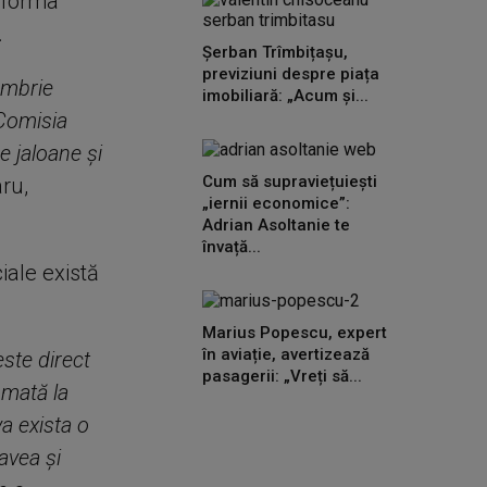
reforma
.
Șerban Trîmbițașu,
previziuni despre piața
embrie
imobiliară: „Acum și...
 Comisia
 jaloane şi
Cum să supraviețuiești
aru,
„iernii economice”:
Adrian Asoltanie te
învață...
iale există
Marius Popescu, expert
în aviație, avertizează
este direct
pasagerii: „Vreți să...
umată la
a exista o
avea şi