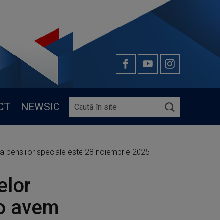
CT
NEWSIC
rma pensiilor speciale este 28 noiembrie 2025
elor
 o avem