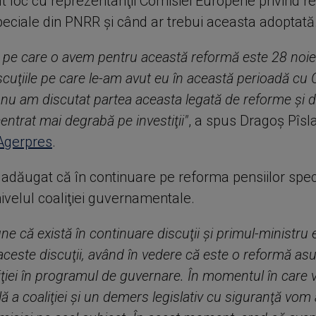
t loc cu reprezentanţii Comisiei Europene privind 
peciale din PNRR şi când ar trebui aceasta adoptată
ă pe care o avem pentru această reformă este 28 noi
scuţiile pe care le-am avut eu în această perioadă cu
u am discutat partea aceasta legată de reforme şi de
trat mai degrabă pe investiţii"
, a spus Dragoş Pîsl
gerpres
.
 adăugat că în continuare pe reforma pensiilor spec
 nivelul coaliţiei guvernamentale.
ne că există în continuare discuţii şi primul-ministru 
 aceste discuţii, având în vedere că este o reformă as
liţiei în programul de guvernare. În momentul în care v
lă a coaliţiei şi un demers legislativ cu siguranţă vom 