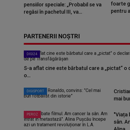
foarte g
pensiilor speciale: „Probabil se va
pentru a 
regăsi în pachetul III, va...
PARTENERII NOȘTRI
DIGI24
S-a aflat cine este bărbatul care a „pictat” o
o...
Cristi
DIGISPORT
mai bun
"Viața 
PEROZ
sân. A
Alina...