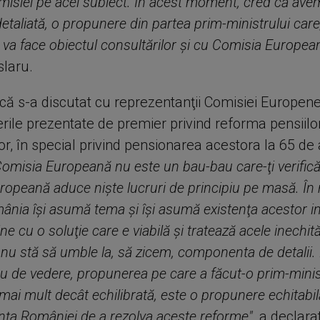
isiei pe acel subiect. În acest moment, cred că ave
etaliată, o propunere din partea prim-ministrului care
, va face obiectul consultărilor şi cu Comisia Europea
slaru.
că s-a discutat cu reprezentanţii Comisiei Europene
rile prezentate de premier privind reforma pensiilo
or, în special privind pensionarea acestora la 65 de a
omisia Europeană nu este un bau-bau care-ţi verifică 
ropeană aduce nişte lucruri de principiu pe masă. Î
ânia îşi asumă tema şi îşi asumă existenţa acestor in
ne cu o soluţie care e viabilă şi tratează acele inechit
u stă să umble la, să zicem, componenta de detalii. 
 de vedere, propunerea pe care a făcut-o prim-minis
ai mult decât echilibrată, este o propunere echitabil
inţa României de a rezolva aceste reforme",
a declarat