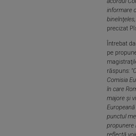
acordul Com
informare d
bineînţeles
precizat Pî
Întrebat da
pe propune
magistraţil
răspuns:
"C
Comisia Eu
în care Rom
majore şi vi
Europeană n
punctul meu
propunere m
reflectă vo