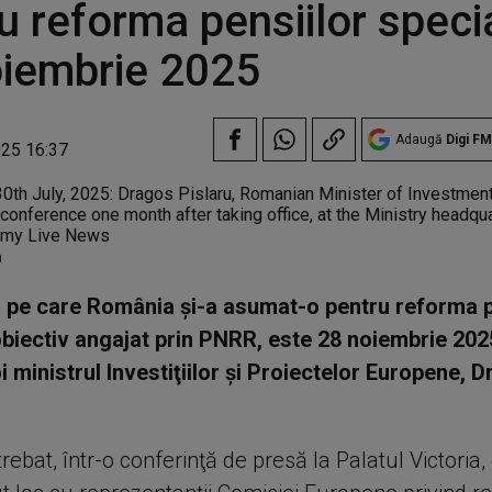
u reforma pensiilor speci
oiembrie 2025
Adaugă
Digi FM
025 16:37
a
ă pe care România şi-a asumat-o pentru reforma p
obiectiv angajat prin PNRR, este 28 noiembrie 202
i ministrul Investiţiilor şi Proiectelor Europene, 
trebat, într-o conferinţă de presă la Palatul Victoria, 