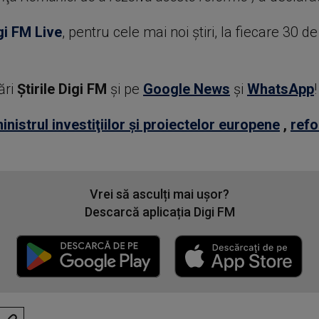
gi FM Live
, pentru cele mai noi știri, la fiecare 30 d
ări
Știrile Digi FM
şi pe
Google News
şi
WhatsApp
!
inistrul investiţiilor şi proiectelor europene
,
refo
Vrei să asculți mai ușor?
Descarcă aplicația Digi FM