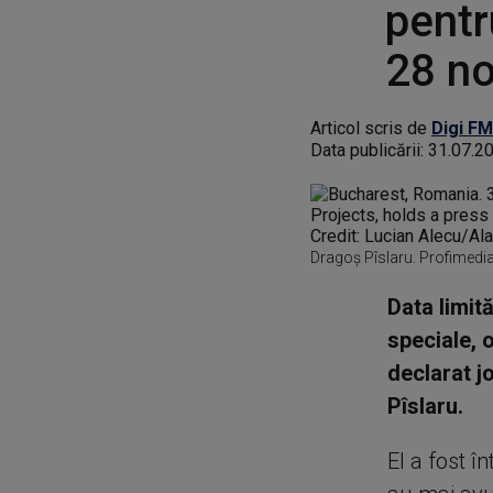
pentr
28 n
Articol scris de
Digi FM
Data publicării:
31.07.2
Dragoș Pîslaru. Profimedi
Data limit
speciale, 
declarat jo
Pîslaru.
El a fost în