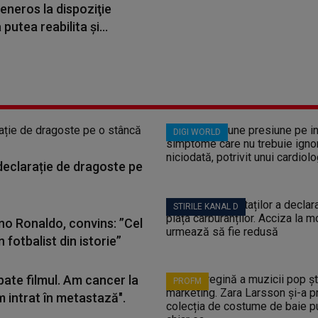
eneros la dispoziţie
putea reabilita şi...
DIGI WORLD
 declarație de dragoste pe
STIRILE KANAL D
ano Ronaldo, convins: ”Cel
 fotbalist din istorie”
bate filmul. Am cancer la
PROFM
m intrat în metastază".