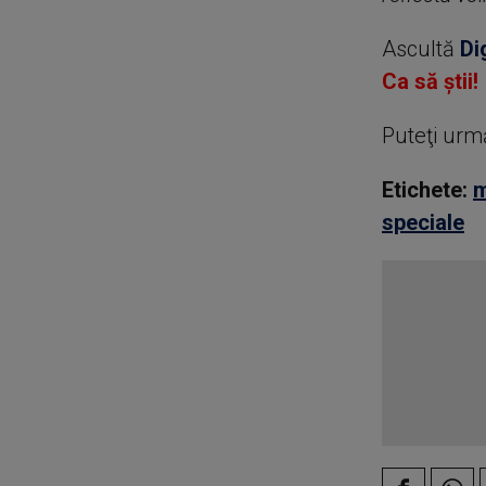
Ascultă
Di
Ca să știi!
Puteţi urm
Etichete:
m
speciale