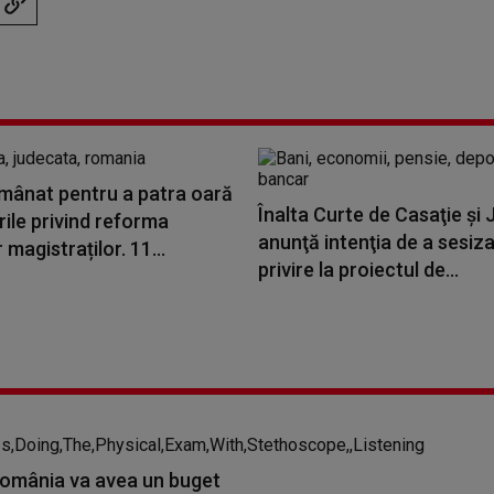
mânat pentru a patra oară
Înalta Curte de Casaţie şi J
rile privind reforma
anunţă intenţia de a sesiz
 magistraților. 11...
privire la proiectul de...
România va avea un buget