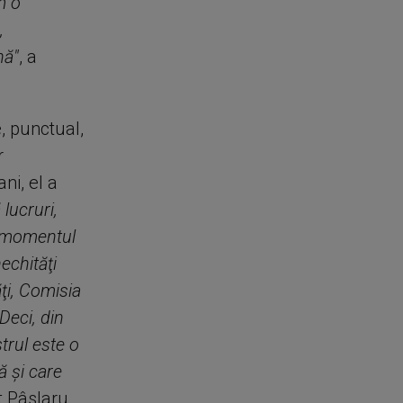
m o
,
nă"
, a
, punctual,
r
ni, el a
lucruri,
n momentul
echităţi
ăţi, Comisia
Deci, din
trul este o
ă şi care
 Pâslaru.