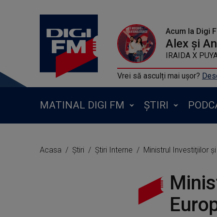
Acum la Digi 
Alex și A
IRAIDA X PUYA
Vrei să asculți mai ușor?
Desc
MATINAL DIGI FM
ȘTIRI
PODC
Acasa
Știri
Știri Interne
Ministrul Investiţiilo
Minist
Europ