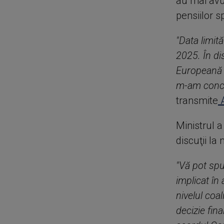
au mai avu
pensiilor s
"Data limit
2025. În di
Europeană n
m-am concen
transmite
A
Ministrul a
discuţii la
"Vă pot spu
implicat în
nivelul coa
decizie fina