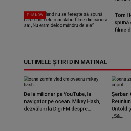
Tom Ho
FILM NOW
spună 
filme di
ULTIMELE ȘTIRI DIN MATINAL
De la milionar pe YouTube, la
Șerban C
navigator pe ocean. Mikey Hash,
Reuniune
dezvăluiri la Digi FM despre...
Untold ș
„Să...