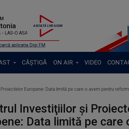
FM
ntonia
 - LAS-O ASA
arcă aplicația Digi FM
AST
CÂȘTIGĂ
ON AIR
VIDEO
CONTA
r şi Proiectelor Europene: Data limită pe care o avem pentru refo
rul Investiţiilor şi Proiect
ene: Data limită pe care