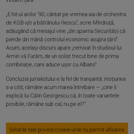
„E hit-ul anilor '90, cântat pe vremea aia de orchestra
de KGB-iști a bătrânului Iliescu", scrie Mîndruță,
adăugând că mesajul vine „din spaima Securității că
pierde din mână controlul economic asupra țării".
Acum, același discurs apare „remixat în studioul lui
Armin vă Furăm, de un solist trecut bine de prima
combinație, care aduce ușor cu Albano".
Concluzia jurnalistului e la fel de tranșantă: moțiunea
s-a citit, rămâne acum marea întrebare — „cine îi
explică lui Călin Georgescu că, în toate variantele
posibile, rămâne sub cal, nu pe el?”.
Setarile tale privind cookie-urile nu permit afisarea