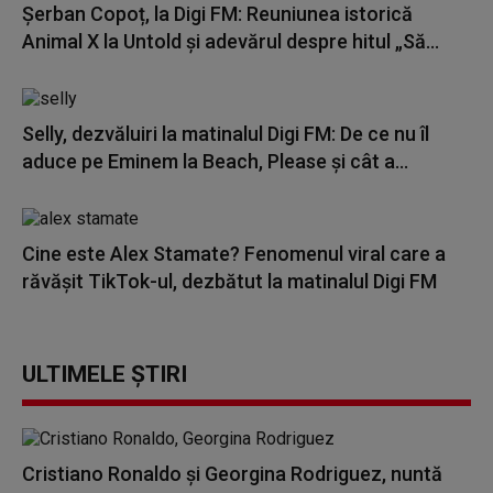
Șerban Copoț, la Digi FM: Reuniunea istorică
Animal X la Untold și adevărul despre hitul „Să...
Selly, dezvăluiri la matinalul Digi FM: De ce nu îl
aduce pe Eminem la Beach, Please și cât a...
Cine este Alex Stamate? Fenomenul viral care a
răvășit TikTok-ul, dezbătut la matinalul Digi FM
ULTIMELE ȘTIRI
Cristiano Ronaldo și Georgina Rodriguez, nuntă