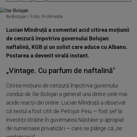
Ilie Bolojan / Foto: Profimedia
Lucian Mîndruță a comentat acid citirea moțiunii
de cenzură împotriva guvernului Bolojan:
naftalină, KGB și un solist care aduce cu Albano.
Postarea a devenit virală instant.
„Vintage. Cu parfum de naftalină"
Citirea moțiunii de cenzură împotriva guvernului
condus de Ilie Bolojan a generat una dintre cele mai
acide reacții din online. Lucian Mîndruță a observat
că textul a fost citit de Petrișor Peiu — fost șef la
investiții străine în guvernarea Năstase și apropiat
de numeroase privatizări — care se plânge că „ne
vindem țara".