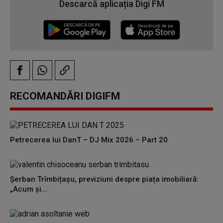
Descarcă aplicația Digi FM
RECOMANDĂRI DIGIFM
Petrecerea lui DanT – DJ Mix 2026 – Part 20
Șerban Trîmbițașu, previziuni despre piața imobiliară:
„Acum și...