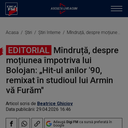
Acasa
Știri
Știri Interne
Mîndruță, despre moțiunea împotriva lui Bolojan: „Hit-ul anilor '90, remixat în studioul lui Armin vă Furăm"
EDITORIAL
Mîndruță, despre
moțiunea împotriva lui
Bolojan: „Hit-ul anilor '90,
remixat în studioul lui Armin
vă Furăm"
Articol scris de
Beatrice Ghiciov
Data publicării:
29.04.2026 16:46
Adaugă
Digi FM
ca sursă preferată în
Google