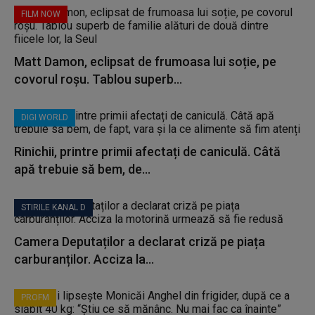
FILM NOW
Matt Damon, eclipsat de frumoasa lui soție, pe
covorul roșu. Tablou superb...
DIGI WORLD
Rinichii, printre primii afectați de caniculă. Câtă
apă trebuie să bem, de...
STIRILE KANAL D
Camera Deputaților a declarat criză pe piața
carburanților. Acciza la...
PROFM