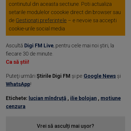
continutul din aceasta sectiune. Poti actualiza
setarile modulelor coookie direct din browser sau
de
Gestionați preferințele
– e nevoie sa accepti
cookie-urile social media
Ascultă
Digi FM Live
, pentru cele mai noi știri, la
fiecare 30 de minute.
Ca să știi!
Puteţi urmări
Știrile Digi FM
şi pe
Google News
şi
WhatsApp
!
Etichete:
lucian mîndruță
,
ilie bolojan
,
motiune
cenzura
Vrei să asculți mai ușor?