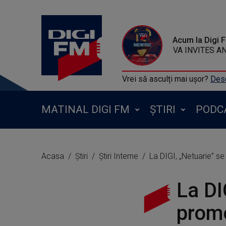
Acum la Digi 
PEDRO CAZANOVA 
Vrei să asculți mai ușor?
Desc
MATINAL DIGI FM
ȘTIRI
PODC
Acasa
Știri
Știri Interne
La DIGI, „Netuarie” s
La DI
promo