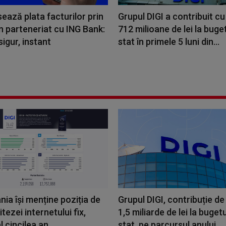
sează plata facturilor prin
Grupul DIGI a contribuit c
n parteneriat cu ING Bank:
712 milioane de lei la buge
sigur, instant
stat în primele 5 luni din...
nia își menține poziția de
Grupul DIGI, contribuție de
vitezei internetului fix,
1,5 miliarde de lei la buget
 cincilea an...
stat, pe parcursul anului...