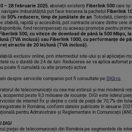
10 – 28 februarie 2025
, abonații existenți
Fiberlink 500
care își
 navigare îmbunătățită pot face trecerea la pachetul
Fiberlink 1
 de
50% reducere, timp de jumătate de an
. Totodată, clienții n
 stabilă, rapidă și accesibilă, pot contracta oricare dintre cele 
sponibile, fiind recompensați cu aceeași promoție pentru primel
Fiberlink 500, cu viteze de download de până la 500 Mbps, la 
/lună (TVA inclusă) sau Fiberlink 1000, cu performanțe de pâ
reț atractiv de 20 lei/lună (TVA inclusă).
labilă exclusiv online, prin intermediul site-ului și al aplicației 
tele cu o durată de 24 de luni. Reducerea se va aplica automat pe
u poate fi cumulată cu alte promoții active.
alii despre serviciile companiei pot fi consultate pe
DIGI.ro
.
atorul de telecomunicații cu cea mai extinsă și mai modernă reț
ă, acoperind peste 9,3 milioane de locuințe. DIGI este liderul pieț
iciilor de internet fix și deține o cotă de piață de 70,7% din tota
înregistrate în România, conform datelor publicate în ianuarie 202
ațională pentru Administrare și Reglementare în Comunicații (AN
l DIGI
erul pieței de telecomunicații din România pe segmentele de int