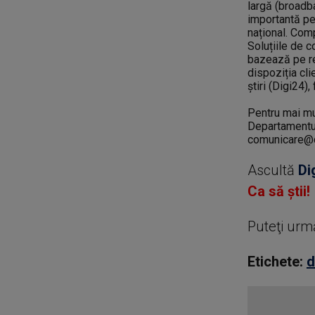
largă (broadba
importantă pe
național. Comp
Soluțiile de 
bazează pe re
dispoziția cli
știri (Digi24)
Pentru mai mul
Departamentu
comunicare@d
Ascultă
Di
Ca să știi!
Puteţi urm
Etichete:
d