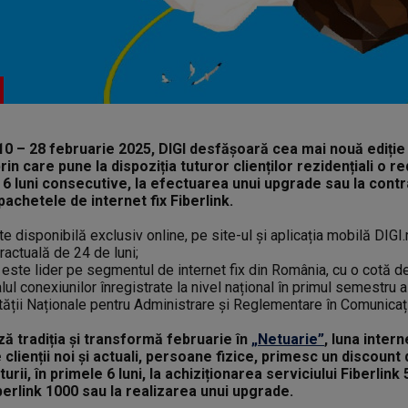
l 10 – 28 februarie 2025, DIGI desfășoară cea mai nouă ediți
prin care pune la dispoziția tuturor clienților rezidențiali o 
 6 luni consecutive, la efectuarea unui upgrade sau la cont
pachetele de internet fix Fiberlink.
disponibilă exclusiv online, pe site-ul și aplicația mobilă DIGI.
ractuală de 24 de luni;
te lider pe segmentul de internet fix din România, cu o cotă de
lul conexiunilor înregistrate la nivel național în primul semestru a
rității Naționale pentru Administrare și Reglementare în Comunica
ză tradiția și transformă februarie în
„Netuarie”
, luna inter
e clienții noi și actuali, persoane fizice, primesc un discount
urii, în primele 6 luni, la achiziționarea serviciului Fiberlink 
berlink 1000 sau la realizarea unui upgrade.