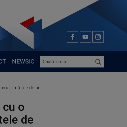
CT
NEWSIC
 prima jumătate de an
 cu o
tele de