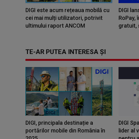
DIGI este acum rețeaua mobilă cu
DIGI lan
cei mai mulți utilizatori, potrivit
RoPay, î
ultimului raport ANCOM
gratuit, 
TE-AR PUTEA INTERESA ȘI
DIGI, principala destinație a
DIGI Spa
portărilor mobile din România în
lider al 
2025
pentru al