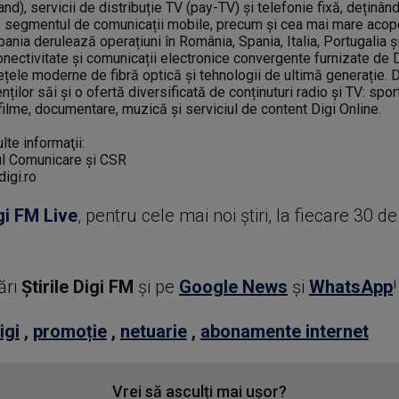
nd), servicii de distribuție TV (pay-TV) și telefonie fixă, deținân
 segmentul de comunicații mobile, precum și cea mai mare acoper
ania derulează operațiuni în România, Spania, Italia, Portugalia și
conectivitate și comunicații electronice convergente furnizate de 
țele moderne de fibră optică și tehnologii de ultimă generație. D
enților săi și o ofertă diversificată de conținuturi radio și TV: spor
, filme, documentare, muzică și serviciul de content Digi Online.
te informaţii:
l Comunicare și CSR
igi.ro
gi FM Live
, pentru cele mai noi știri, la fiecare 30 d
ări
Știrile Digi FM
şi pe
Google News
şi
WhatsApp
!
igi
,
promoție
,
netuarie
,
abonamente internet
Vrei să asculți mai ușor?