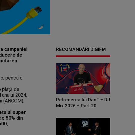
e a campaniei
RECOMANDĂRI DIGIFM
reducere de
ractarea
ro, pentru o
 piață de
l anului 2024,
Petrecerea lui DanT – DJ
ții (ANCOM).
Mix 2026 – Part 20
netului super
 de 50% din
500,