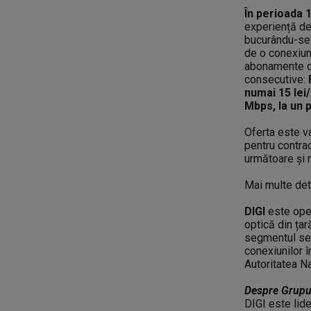
În perioada 
experiență de
bucurându-se
de o conexiune
abonamente di
consecutive:
numai 15 lei
Mbps, la un p
Oferta este va
pentru contrac
următoare și n
Mai multe det
DIGI
este oper
optică din țar
segmentul serv
conexiunilor 
Autoritatea N
Despre Grupu
DIGI este lid