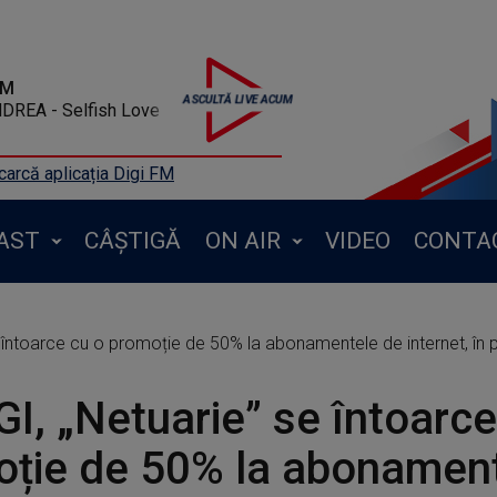
FM
INVITES ANDREA - Selfish Love
arcă aplicația Digi FM
AST
CÂȘTIGĂ
ON AIR
VIDEO
CONTA
e întoarce cu o promoție de 50% la abonamentele de internet, în
GI, „Netuarie” se întoarce
ție de 50% la abonamen