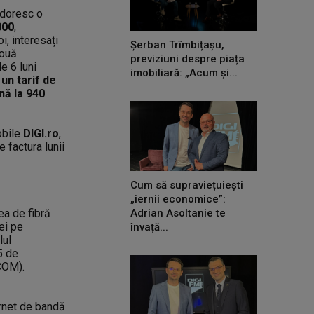
 doresc o
000
,
oi, interesați
Șerban Trîmbițașu,
două
previziuni despre piața
e 6 luni
imobiliară: „Acum și...
un tarif de
nă la 940
mobile
DIGI.ro
,
 factura lunii
Cum să supraviețuiești
„iernii economice”:
ea de fibră
Adrian Asoltanie te
ei pe
învață...
lul
5 de
COM).
ernet de bandă