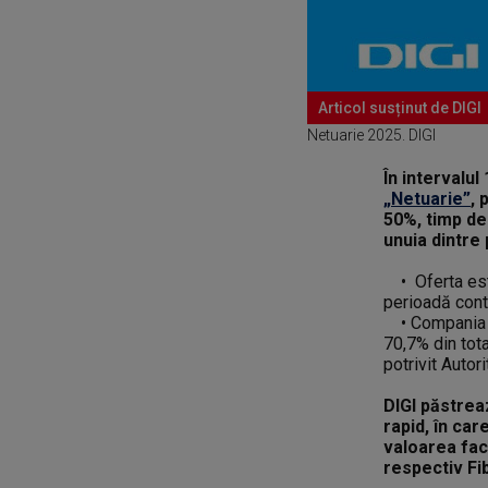
Articol susținut de DIGI
Netuarie 2025. DIGI
În intervalu
„Netuarie”
, 
50%, timp de
unuia dintre 
• Oferta este 
perioadă cont
• Compania es
70,7% din tota
potrivit Auto
DIGI păstrea
rapid, în car
valoarea fact
respectiv Fi