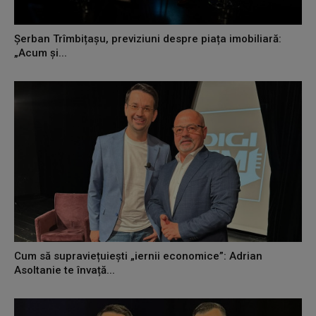
Șerban Trîmbițașu, previziuni despre piața imobiliară:
„Acum și...
Cum să supraviețuiești „iernii economice”: Adrian
Asoltanie te învață...