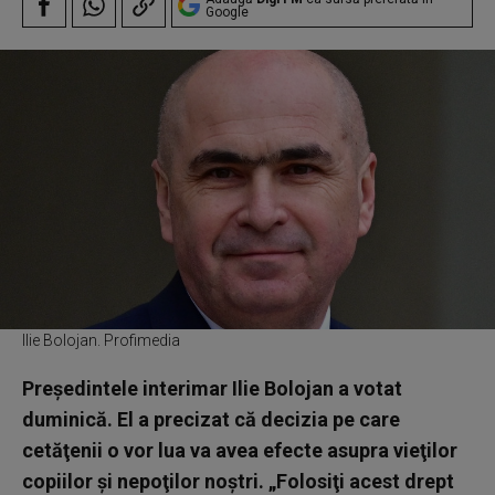
Google
Ilie Bolojan. Profimedia
Preşedintele interimar Ilie Bolojan a votat
duminică. El a precizat că decizia pe care
cetăţenii o vor lua va avea efecte asupra vieţilor
copiilor şi nepoţilor noştri. „Folosiţi acest drept