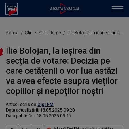
Acasa
Știri
Știri Interne
Ilie Bolojan, la ieșirea din secția de votare: Decizia pe care cetățenii o vor lua astăzi va avea efecte asupra vieţilor copiilor şi nepoţilor noştri
Ilie Bolojan, la ieșirea din
secția de votare: Decizia pe
care cetățenii o vor lua astăzi
va avea efecte asupra vieţilor
copiilor şi nepoţilor noştri
Articol scris de
Digi FM
Data actualizării:
18.05.2025 09:20
Data publicării:
18.05.2025 09:17
Adaugă
Digi FM
ca sursă preferată în