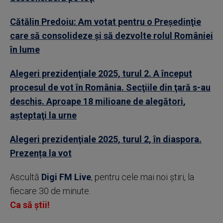
Cătălin Predoiu: Am votat pentru o Preşedinţie
care să consolideze şi să dezvolte rolul României
în lume
Alegeri prezidenţiale 2025, turul 2. A început
procesul de vot în România. Secţiile din ţară s-au
deschis. Aproape 18 milioane de alegători,
aşteptaţi la urne
Alegeri prezidenţiale 2025, turul 2, în diaspora.
Prezența la vot
Ascultă
Digi FM Live
, pentru cele mai noi știri, la
fiecare 30 de minute.
Ca să știi!