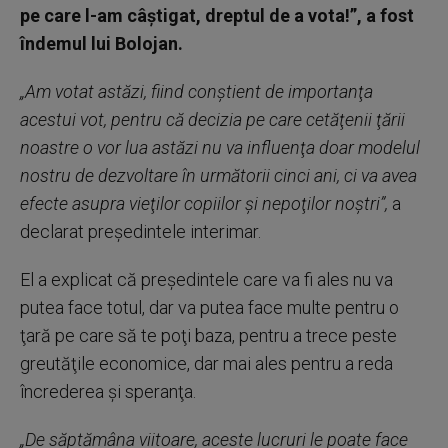
pe care l-am câştigat, dreptul de a vota!”, a fost
îndemul lui Bolojan.
„Am votat astăzi, fiind conştient de importanţa
acestui vot, pentru că decizia pe care cetăţenii ţării
noastre o vor lua astăzi nu va influenţa doar modelul
nostru de dezvoltare în următorii cinci ani, ci va avea
efecte asupra vieţilor copiilor şi nepoţilor noştri”,
a
declarat preşedintele interimar.
El a explicat că preşedintele care va fi ales nu va
putea face totul, dar va putea face multe pentru o
ţară pe care să te poţi baza, pentru a trece peste
greutăţile economice, dar mai ales pentru a reda
încrederea şi speranţa.
„De săptămâna viitoare, aceste lucruri le poate face