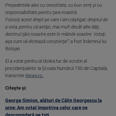
Preşedintele ales cu onestitate, cu bun simţ şi cu
responsabilitate pentru ţara noastră.
Folosiţi acest drept pe care l-am câştigat, dreptul de
a vota, pentru că astăzi, mai mult decât alte dăţi,
destinul ţării noastre este în mâinile voastre. Votaţi
aşa cum vă dictează conştiinţa!”
, a fost îndemnul lui
Bolojan.
El a votat pentru al doilea tur de scrutin al
prezidenţialelor la Şcoala Numărul 150 din Capitală,
transmite
News.ro.
Citește și:
George Simion, alături de Călin Georgescu la
urne: Am votat împotriva celor care ne
desconsideră pe toţi