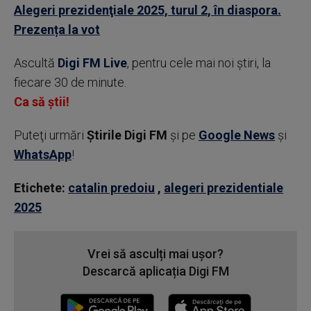
Alegeri prezidenţiale 2025, turul 2, în diaspora.
Prezența la vot
Ascultă
Digi FM Live
, pentru cele mai noi știri, la
fiecare 30 de minute.
Ca să știi!
Puteţi urmări
Știrile Digi FM
şi pe
Google News
şi
WhatsApp
!
Etichete:
catalin predoiu
,
alegeri prezidentiale
2025
Vrei să asculți mai ușor?
Descarcă aplicația Digi FM