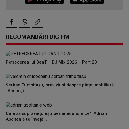
RECOMANDĂRI DIGIFM
Petrecerea lui DanT – DJ Mix 2026 – Part 20
Șerban Trîmbițașu, previziuni despre piața imobiliară:
„Acum și...
Cum să supraviețuiești „iernii economice”: Adrian
Asoltanie te învață...