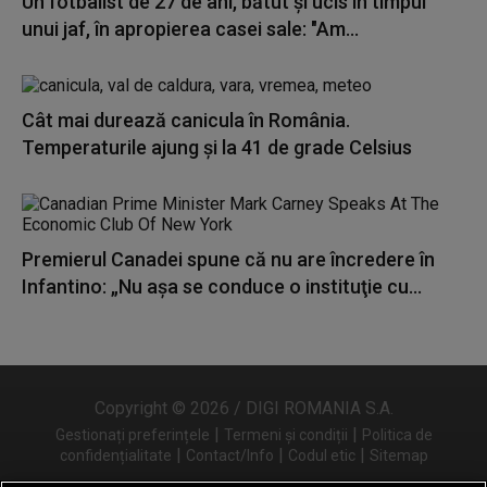
Un fotbalist de 27 de ani, bătut și ucis în timpul
unui jaf, în apropierea casei sale: "Am...
Cât mai durează canicula în România.
Temperaturile ajung și la 41 de grade Celsius
Premierul Canadei spune că nu are încredere în
Infantino: „Nu aşa se conduce o instituţie cu...
Copyright © 2026 / DIGI ROMANIA S.A.
|
|
Gestionați preferințele
Termeni și condiții
Politica de
|
|
|
confidențialitate
Contact/Info
Codul etic
Sitemap