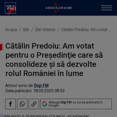
Acasa
Știri
Știri Interne
Cătălin Predoiu: Am votat pentru o Preşedinţie care să consolideze şi să dezvolte rolul României în lume
Cătălin Predoiu: Am votat
pentru o Preşedinţie care să
consolideze şi să dezvolte
rolul României în lume
Articol scris de
Digi FM
Data publicării:
18.05.2025 08:53
Adaugă
Digi FM
ca sursă preferată în
Google